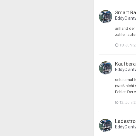
Smart Ra
EddyC
ant
anhand der 
zahlen aufs
18. Juni 
Kaufbera
EddyC
ant
schau mal i
(weiß nicht
Fehler. Der
12. Juni 
Ladestro
EddyC
ant