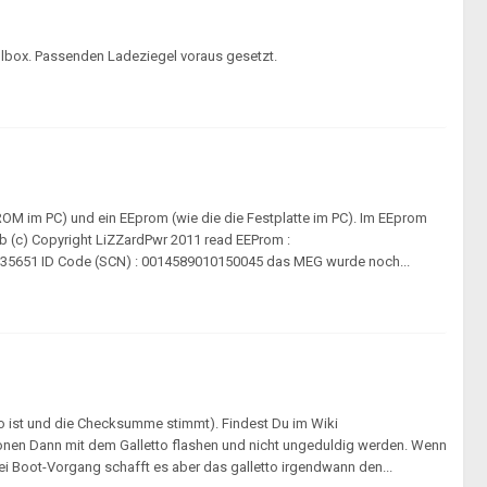
allbox. Passenden Ladeziegel voraus gesetzt.
ROM im PC) und ein EEprom (wie die die Festplatte im PC). Im EEprom
0.87b (c) Copyright LiZZardPwr 2011 read EEProm :
35651 ID Code (SCN) : 0014589010150045 das MEG wurde noch...
to ist und die Checksumme stimmt). Findest Du im Wiki
nen Dann mit dem Galletto flashen und nicht ungeduldig werden. Wenn
 Boot-Vorgang schafft es aber das galletto irgendwann den...