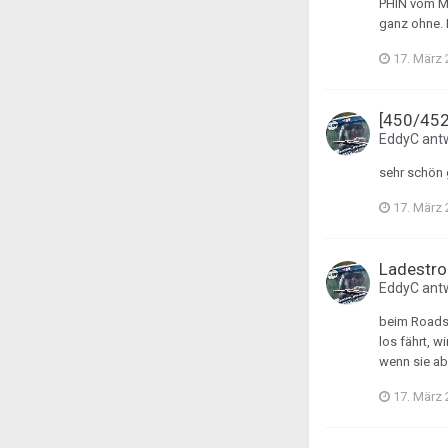
PHIN vom ME
ganz ohne. D
17. März
[450/452]
EddyC
ant
sehr schön 
17. März
Ladestro
EddyC
ant
beim Roadst
los fährt, 
wenn sie abg
17. März