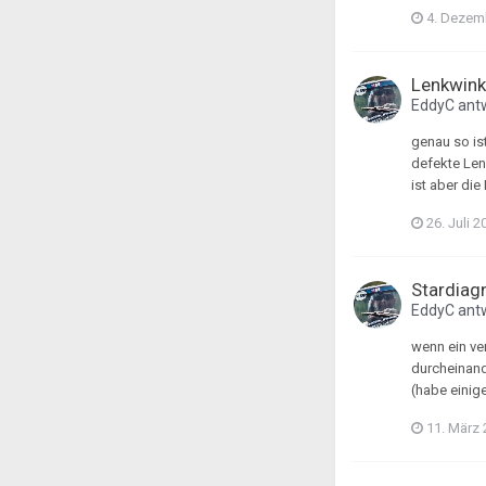
4. Dezem
Lenkwink
EddyC
ant
genau so ist
defekte Len
ist aber di
26. Juli 2
Stardiag
EddyC
ant
wenn ein ve
durcheinand
(habe einig
11. März