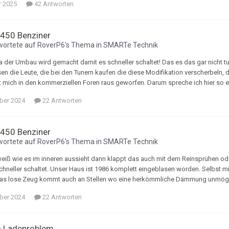
r 2025
42 Antworten
 450 Benziner
wortete auf
RoverP6
's Thema in
SMARTe Technik
der Umbau wird gemacht damit es schneller schaltet! Das es das gar nicht tu
n die Leute, die bei den Tunern kaufen die diese Modifikation verscherbeln,
 mich in den kommerziellen Foren raus geworfen. Darum spreche ich hier so et
ber 2024
22 Antworten
 450 Benziner
wortete auf
RoverP6
's Thema in
SMARTe Technik
iß wie es im inneren aussieht dann klappt das auch mit dem Reinsprühen od
chneller schaltet. Unser Haus ist 1986 komplett eingeblasen worden. Selbs
as lose Zeug kommt auch an Stellen wo eine herkömmliche Dämmung unmöglic
ber 2024
22 Antworten
Q Ladeproblem