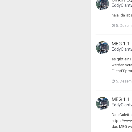
EddyC
ant
naja, da is
5. Dezem
MEG 1.1
EddyC
ant
es gibt ein
werden verän
Files/EEpr
5. Dezem
MEG 1.1
EddyC
ant
Das Galetto
https://www
das MEG weg