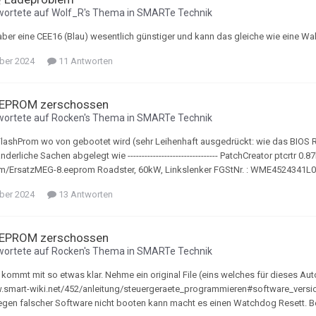
wortete auf
Wolf_R
's Thema in
SMARTe Technik
t aber eine CEE16 (Blau) wesentlich günstiger und kann das gleiche wie eine W
ber 2024
11 Antworten
 EPROM zerschossen
wortete auf
Rocken
's Thema in
SMARTe Technik
 FlashProm wo von gebootet wird (sehr Leihenhaft ausgedrückt: wie das BIOS 
derliche Sachen abgelegt wie -------------------------------- PatchCreator ptcrtr 
om/ErsatzMEG-8.eeprom Roadster, 60kW, Linkslenker FGStNr. : WME4524341L0
ber 2024
13 Antworten
 EPROM zerschossen
wortete auf
Rocken
's Thema in
SMARTe Technik
 kommt mit so etwas klar. Nehme ein original File (eins welches für dieses Au
.smart-wiki.net/452/anleitung/steuergeraete_programmieren#software_versio
en falscher Software nicht booten kann macht es einen Watchdog Resett. Bei