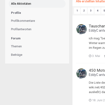
Alle erstellten Inhal
Alle Aktivitäten
1
2
3
4
5
Profile
Profilkommentare
Tauschan
Profilantworten
EddyC
ant
Forum
ich mag "be
Winter warm
Themen
im Regen zu 
Beiträge
3. Mai
450 Moto
EddyC
ant
Die Liste de
wiki.net/45
ausließt) d
18. Juni 