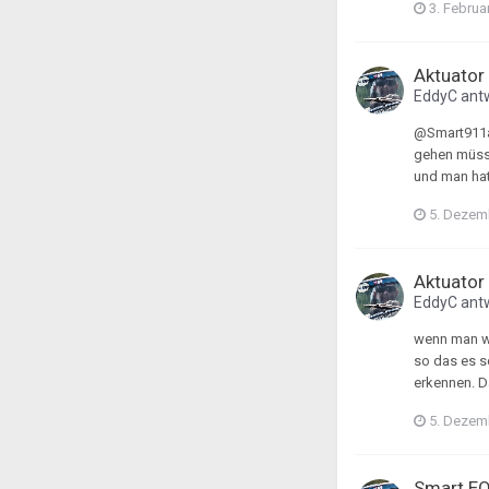
3. Februa
Aktuator
EddyC
ant
@Smart911a 
gehen müsse
und man hat
5. Dezem
Aktuator
EddyC
ant
wenn man we
so das es s
erkennen. D
5. Dezem
Smart E