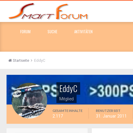
FORUM
SUCHE
AKTIVITÄTEN
Startseite
EddyC
EddyC
Mitglied
GESAMTE INHALTE
BENUTZER SEIT
2.117
31. Januar 2011