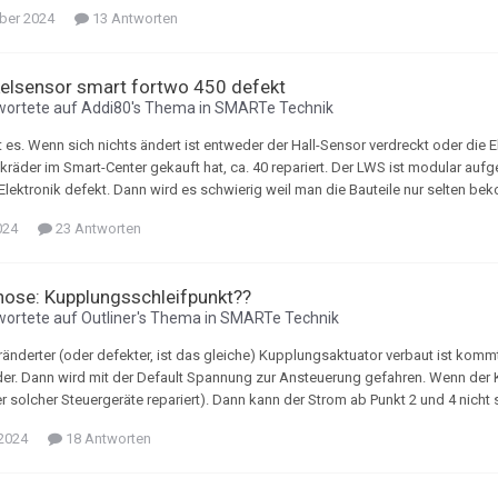
ber 2024
13 Antworten
elsensor smart fortwo 450 defekt
wortete auf
Addi80
's Thema in
SMARTe Technik
 es. Wenn sich nichts ändert ist entweder der Hall-Sensor verdreckt oder die E
kräder im Smart-Center gekauft hat, ca. 40 repariert. Der LWS ist modular au
e Elektronik defekt. Dann wird es schwierig weil man die Bauteile nur selten b
024
23 Antworten
nose: Kupplungsschleifpunkt??
wortete auf
Outliner
's Thema in
SMARTe Technik
ränderter (oder defekter, ist das gleiche) Kupplungsaktuator verbaut ist ko
er. Dann wird mit der Default Spannung zur Ansteuerung gefahren. Wenn der 
er solcher Steuergeräte repariert). Dann kann der Strom ab Punkt 2 und 4 ni
 2024
18 Antworten