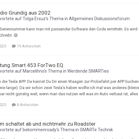
dio Grundig aus 2002
wortete auf
Tolga Ersuz
's Thema in
Allgemeines Diskussionsforum
Seriennummer kann man mit passender Software den Code ermitteln. Es wird si
chreibt. 😄
2025
19 Antworten
tung Smart 453 ForTwo EQ
wortete auf
Marcelihno
's Thema in
Werdende SMARTies
n die Tesla APP. Da kannst Du Dir einen Waagen zur Probefahrt per APP buchen
 wie lange). Da wir schon zwei Tesla's haben wollte ich mal was anderes (klei
 war recht günstig weil, wenn man das nutzen will was im Auto verbaut ist, al
2025
8 Antworten
m schaltet ab und nichtmehr zu Roadster
wortete auf
bekommenroady
's Thema in
SMARTe Technik