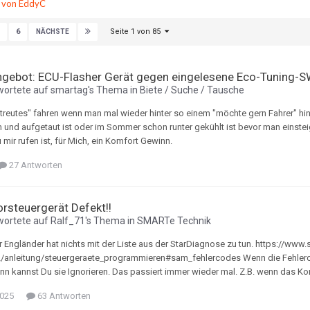
te von EddyC
Seite 1 von 85
6
NÄCHSTE
gebot: ECU-Flasher Gerät gegen eingelesene Eco-Tuning-
wortete auf
smartag
's Thema in
Biete / Suche / Tausche
treutes" fahren wenn man mal wieder hinter so einem "möchte gern Fahrer" hi
 und aufgetaut ist oder im Sommer schon runter gekühlt ist bevor man einstei
mir rufen ist, für Mich, ein Komfort Gewinn.
27 Antworten
rsteuergerät Defekt!!
wortete auf
Ralf_71
's Thema in
SMARTe Technik
r Engländer hat nichts mit der Liste aus der StarDiagnose zu tun. https://www.
2/anleitung/steuergeraete_programmieren#sam_fehlercodes Wenn die Fehler
ann kannst Du sie Ignorieren. Das passiert immer wieder mal. Z.B. wenn das Ko
2025
63 Antworten