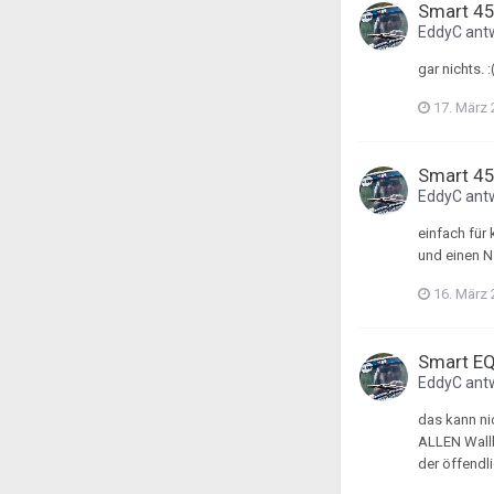
Smart 45
EddyC
ant
gar nichts. 
17. März
Smart 45
EddyC
ant
einfach für
und einen N
16. März
Smart EQ 
EddyC
ant
das kann ni
ALLEN Wallb
der öffendl