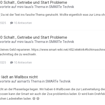
0 Schalt , Getriebe und Start Probleme
wortete auf
mini-lausi
's Thema in
SMARTe Technik
:( Da ist der Text ins fasche Thema gerutscht. Wollte eigentlich was zur Lima o
 2025
10 Antworten
0 Schalt , Getriebe und Start Probleme
wortete auf
mini-lausi
's Thema in
SMARTe Technik
 kleines Geld reparieren. https://www.smart-wiki.net/452/elektrik#lichtmaschi
achmittag die zu wechseln.
 2025
10 Antworten
lädt an Wallbox nicht
wortete auf
asmart
's Thema in
SMARTe Technik
cht an der Phasenlage liegen. Wir haben 6 Wallboxen die zur Lastverteilung die
oxen kann der Smart wir auch der Zoe problemlos laden. Er wird kein Drehfe
ichen Ladestellen laden. 😄 😄