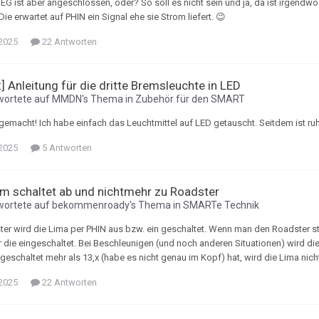
G ist aber angeschlossen, oder? So soll es nicht sein und ja, da ist irgendwo
ie erwartet auf PHIN ein Signal ehe sie Strom liefert. 😉
 2025
22 Antworten
 Anleitung für die dritte Bremsleuchte in LED
wortete auf
MMDN
's Thema in
Zubehör für den SMART
gemacht! Ich habe einfach das Leuchtmittel auf LED getauscht. Seitdem ist ru
 2025
5 Antworten
m schaltet ab und nichtmehr zu Roadster
wortete auf
bekommenroady
's Thema in
SMARTe Technik
er wird die Lima per PHIN aus bzw. ein geschaltet. Wenn man den Roadster star
wir die eingeschaltet. Bei Beschleunigen (und noch anderen Situationen) wird d
eschaltet mehr als 13,x (habe es nicht genau im Kopf) hat, wird die Lima nicht
 2025
22 Antworten