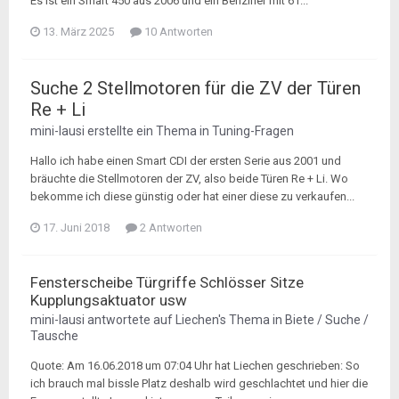
Es ist ein Smart 450 aus 2006 und ein Benziner mit 61...
13. März 2025
10 Antworten
Suche 2 Stellmotoren für die ZV der Türen
Re + Li
mini-lausi
erstellte ein Thema in
Tuning-Fragen
Hallo ich habe einen Smart CDI der ersten Serie aus 2001 und
bräuchte die Stellmotoren der ZV, also beide Türen Re + Li. Wo
bekomme ich diese günstig oder hat einer diese zu verkaufen...
17. Juni 2018
2 Antworten
Fensterscheibe Türgriffe Schlösser Sitze
Kupplungsaktuator usw
mini-lausi
antwortete auf
Liechen
's Thema in
Biete / Suche /
Tausche
Quote: Am 16.06.2018 um 07:04 Uhr hat Liechen geschrieben: So
ich brauch mal bissle Platz deshalb wird geschlachtet und hier die