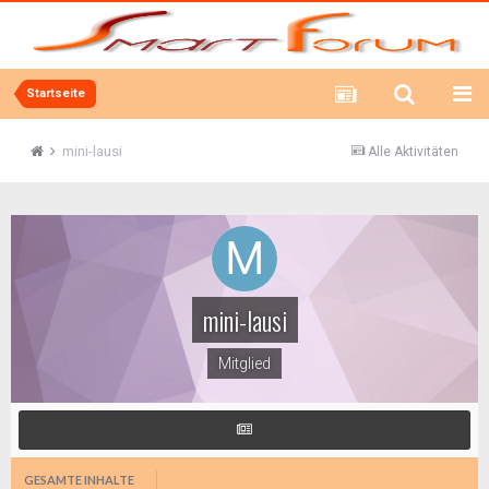
Startseite
mini-lausi
Alle Aktivitäten
mini-lausi
Mitglied
GESAMTE INHALTE