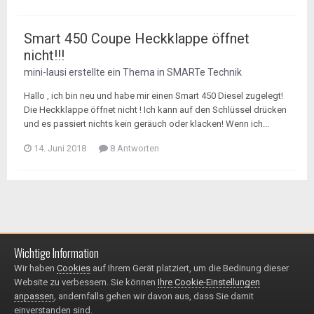
Smart 450 Coupe Heckklappe öffnet
nicht!!!
mini-lausi
erstellte ein Thema in
SMARTe Technik
Hallo , ich bin neu und habe mir einen Smart 450 Diesel zugelegt!
Die Heckklappe öffnet nicht ! Ich kann auf den Schlüssel drücken
und es passiert nichts kein geräuch oder klacken! Wenn ich...
14. Juni 2018
8 Antworten
Wichtige Information
Impressum / Datenschutzerklärung
Kontakt
Wir haben
Cookies
auf Ihrem Gerät platziert, um die Bedinung dieser
© 1999 - 2025
Website zu verbessern. Sie können
Ihre Cookie-Einstellungen
Powered by Invision Community
anpassen
, andernfalls gehen wir davon aus, dass Sie damit
einverstanden sind.