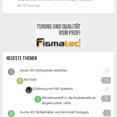
28.127
Beiträge
NEUESTE THEMEN
Smart 451 Kühlsystem entlüften
0
NO-Start
15
Erfahrung mit KW Systems ...
0
Mitnehmerstift in der Kurbelwelle ist
75
abgebrochen. Hilfe.
Suche 451 Brillenhalter und Arm.brett Einlagen
1