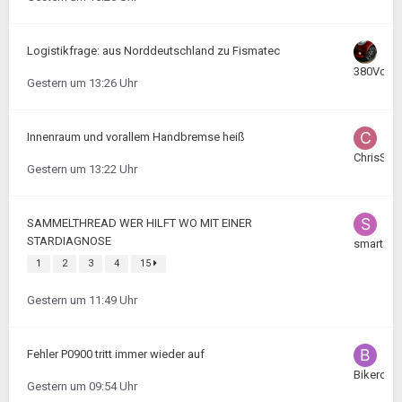
Logistikfrage: aus Norddeutschland zu Fismatec
380Volt
Gestern um 13:26 Uhr
Innenraum und vorallem Handbremse heiß
ChrisSma
Gestern um 13:22 Uhr
SAMMELTHREAD WER HILFT WO MIT EINER
STARDIAGNOSE
smartea
1
2
3
4
15
Gestern um 11:49 Uhr
Fehler P0900 tritt immer wieder auf
Bikerchri
Gestern um 09:54 Uhr