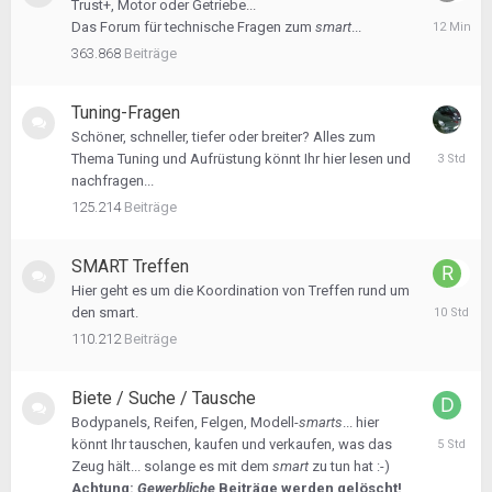
Trust+, Motor oder Getriebe...
vor
Das Forum für technische Fragen zum
smart
...
12
Minuten
363.868
Beiträge
Tuning-Fragen
Schöner, schneller, tiefer oder breiter? Alles zum
vor
Thema Tuning und Aufrüstung könnt Ihr hier lesen und
3
nachfragen...
Stunden
125.214
Beiträge
SMART Treffen
Hier geht es um die Koordination von Treffen rund um
vor
den smart.
10
Stunden
110.212
Beiträge
Biete / Suche / Tausche
Bodypanels, Reifen, Felgen, Modell-
smarts
... hier
vor
könnt Ihr tauschen, kaufen und verkaufen, was das
5
Zeug hält... solange es mit dem
smart
zu tun hat :-)
Stunden
Achtung:
Gewerbliche
Beiträge werden gelöscht!