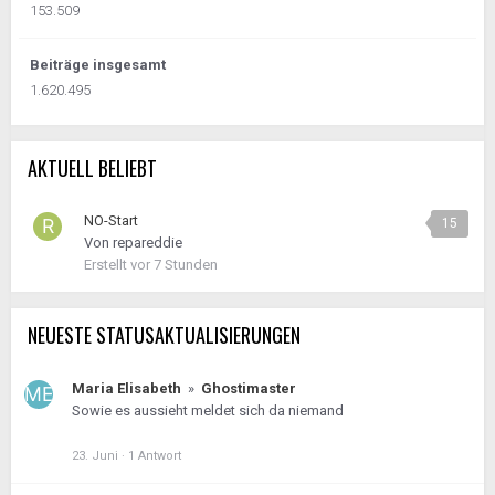
153.509
Beiträge insgesamt
1.620.495
AKTUELL BELIEBT
NO-Start
15
Von
repareddie
Erstellt
vor 7 Stunden
NEUESTE STATUSAKTUALISIERUNGEN
Maria Elisabeth
»
Ghostimaster
Sowie es aussieht meldet sich da niemand
23. Juni
·
1 Antwort