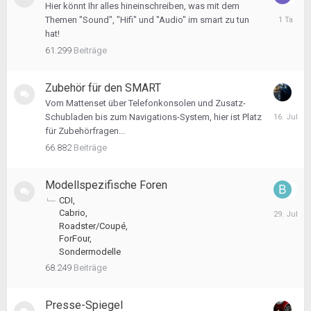
Hier könnt Ihr alles hineinschreiben, was mit dem
Gestern
Themen "Sound", "Hifi" und "Audio" im smart zu tun
um
hat!
17:22
Uhr
61.299
Beiträge
Zubehör für den SMART
Vom Mattenset über Telefonkonsolen und Zusatz-
16.
Schubladen bis zum Navigations-System, hier ist Platz
Juli
für Zubehörfragen...
66.882
Beiträge
Modellspezifische Foren
CDI
29.
Cabrio
Juli
Roadster/Coupé
ForFour
Sondermodelle
68.249
Beiträge
Presse-Spiegel