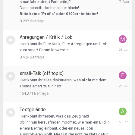
smartfahrende(n) Partner(in)?
August
Dann schreib doch mal hier hinein!
2025
Bitte keine "Profis" oder 0190er-Anbieter!
8.287
Beiträge
Anregungen / Kritik / Lob
Hier könnt Ihr Eure Kritik, Eure Anregungen und Lob
21.
zum
smart
-Forum loswerden...
Juli
8.429
Beiträge
small-Talk (off topic)
Hier könnt Ihr alles diskutieren, was
nicht
mit dem
28.
Thema
smart
zu tun hat!
Juli
164.371
Beiträge
Testgelände
Hier könnt Ihr testen, was das Zeug hält!
5.
Ob Ihr nun herausfinden möchtet, wie man ein Bild in
Februar
einem Beitrag einbaut, oder ein neues Icon
ausprobieren wollt.
Hier
ist der richtige Platz dafür!