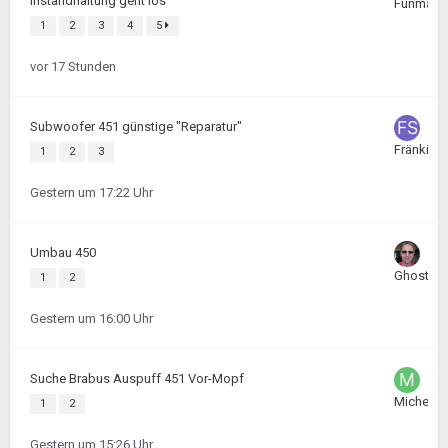
Instandhaltung geht los
Funman
1
2
3
4
5
vor 17 Stunden
Subwoofer 451 günstige "Reparatur"
Fränkisc
1
2
3
Gestern um 17:22 Uhr
Umbau 450
Ghostima
1
2
Gestern um 16:00 Uhr
Suche Brabus Auspuff 451 Vor-Mopf
Michel 0
1
2
Gestern um 15:26 Uhr