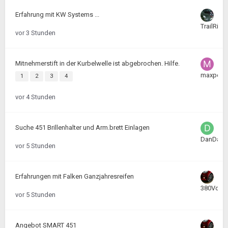
Erfahrung mit KW Systems ...
TrailRider
vor 3 Stunden
Mitnehmerstift in der Kurbelwelle ist abgebrochen. Hilfe.
maxpowe
1
2
3
4
vor 4 Stunden
Suche 451 Brillenhalter und Arm.brett Einlagen
DanDaD
vor 5 Stunden
Erfahrungen mit Falken Ganzjahresreifen
380Volt
vor 5 Stunden
Angebot SMART 451