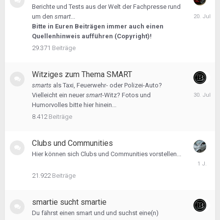
Berichte und Tests aus der Welt der Fachpresse rund
20.
um den
smart
...
Juli
Bitte in Euren Beiträgen immer auch einen
Quellenhinweis aufführen (Copyright)!
29.371
Beiträge
Witziges zum Thema SMART
smarts
als Taxi, Feuerwehr- oder Polizei-Auto?
30.
Vielleicht ein neuer
smart
-Witz? Fotos und
Juli
Humorvolles bitte hier hinein...
8.412
Beiträge
Clubs und Communities
Hier können sich Clubs und Communities vorstellen...
18.
Oktober
2024
21.922
Beiträge
smartie sucht smartie
Du fährst einen smart und und suchst eine(n)
7.