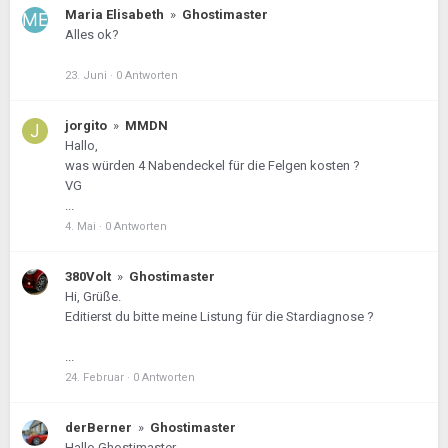
Maria Elisabeth
»
Ghostimaster
Alles ok?
23. Juni
·
0 Antworten
jorgito
»
MMDN
Hallo,
was würden 4 Nabendeckel für die Felgen kosten ?
VG
...
4. Mai
·
0 Antworten
380Volt
»
Ghostimaster
Hi, Grüße.
Editierst du bitte meine Listung für die Stardiagnose ?
...
24. Februar
·
0 Antworten
derBerner
»
Ghostimaster
Hallo Ghostimaster