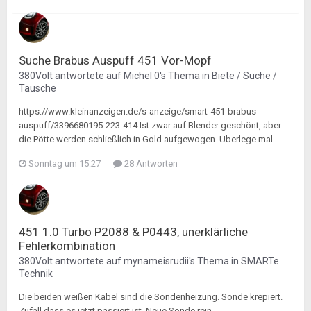
Suche Brabus Auspuff 451 Vor-Mopf
380Volt
antwortete auf
Michel 0
's Thema in
Biete / Suche /
Tausche
https://www.kleinanzeigen.de/s-anzeige/smart-451-brabus-
auspuff/3396680195-223-414 Ist zwar auf Blender geschönt, aber
die Pötte werden schließlich in Gold aufgewogen. Überlege mal...
Sonntag um 15:27
28 Antworten
451 1.0 Turbo P2088 & P0443, unerklärliche
Fehlerkombination
380Volt
antwortete auf
mynameisrudii
's Thema in
SMARTe
Technik
Die beiden weißen Kabel sind die Sondenheizung. Sonde krepiert.
Zufall dass es jetzt passiert ist. Neue Sonde rein.