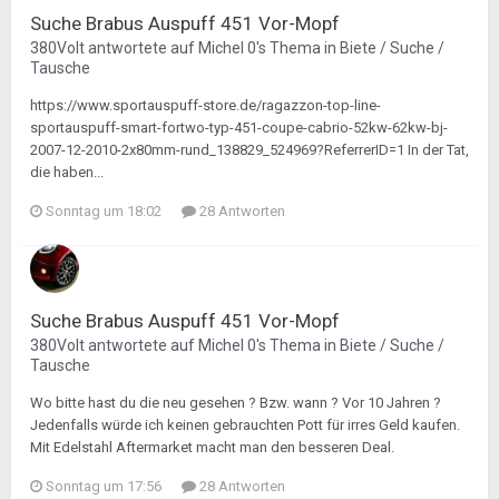
Suche Brabus Auspuff 451 Vor-Mopf
380Volt
antwortete auf
Michel 0
's Thema in
Biete / Suche /
Tausche
https://www.sportauspuff-store.de/ragazzon-top-line-
sportauspuff-smart-fortwo-typ-451-coupe-cabrio-52kw-62kw-bj-
2007-12-2010-2x80mm-rund_138829_524969?ReferrerID=1 In der Tat,
die haben...
Sonntag um 18:02
28 Antworten
Suche Brabus Auspuff 451 Vor-Mopf
380Volt
antwortete auf
Michel 0
's Thema in
Biete / Suche /
Tausche
Wo bitte hast du die neu gesehen ? Bzw. wann ? Vor 10 Jahren ?
Jedenfalls würde ich keinen gebrauchten Pott für irres Geld kaufen.
Mit Edelstahl Aftermarket macht man den besseren Deal.
Sonntag um 17:56
28 Antworten