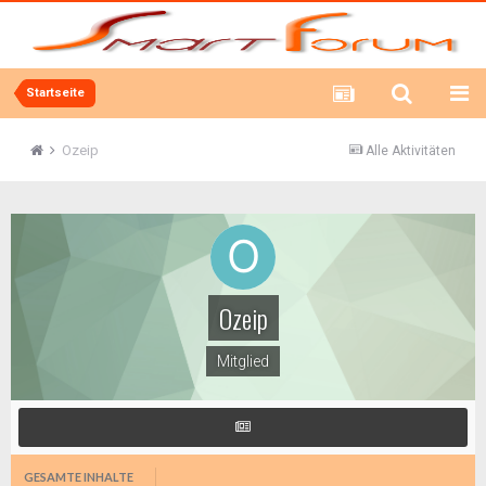
Startseite
Ozeip
Alle Aktivitäten
Ozeip
Mitglied
GESAMTE INHALTE