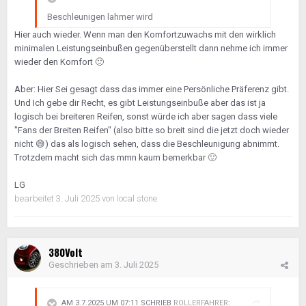
Beschleunigen lahmer wird
Hier auch wieder. Wenn man den Komfortzuwachs mit den wirklich
minimalen Leistungseinbußen gegenüberstellt dann nehme ich immer
wieder den Komfort
🙂
Aber: Hier Sei gesagt dass das immer eine Persönliche Präferenz gibt.
Und Ich gebe dir Recht, es gibt Leistungseinbuße aber das ist ja
logisch bei breiteren Reifen, sonst würde ich aber sagen dass viele
"Fans der Breiten Reifen" (also bitte so breit sind die jetzt doch wieder
nicht
😅
) das als logisch sehen, dass die Beschleunigung abnimmt.
Trotzdem macht sich das mmn kaum bemerkbar
🙂
LG
bearbeitet
3. Juli 2025
von local stone
380Volt
Geschrieben am
3. Juli 2025
AM 3.7.2025 UM 07:11 SCHRIEB
ROLLERFAHRER
: