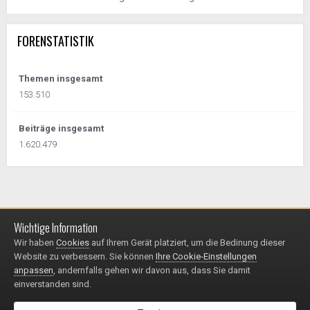
FORENSTATISTIK
Themen insgesamt
153.510
Beiträge insgesamt
1.620.479
Wichtige Information
Impressum / Datenschutzerklärung
Kontakt
Wir haben
Cookies
auf Ihrem Gerät platziert, um die Bedinung dieser
© 1999 - 2025
Website zu verbessern. Sie können
Ihre Cookie-Einstellungen
Powered by Invision Community
anpassen
, andernfalls gehen wir davon aus, dass Sie damit
einverstanden sind.