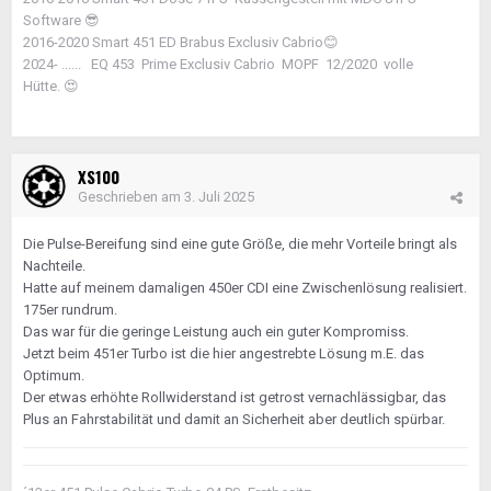
Software
😎
2016-2020 Smart 451 ED Brabus Exclusiv Cabrio
😊
2024- ...... EQ 453 Prime Exclusiv Cabrio MOPF 12/2020 volle
Hütte.
😍
XS100
Geschrieben am
3. Juli 2025
Die Pulse-Bereifung sind eine gute Größe, die mehr Vorteile bringt als
Nachteile.
Hatte auf meinem damaligen 450er CDI eine Zwischenlösung realisiert.
175er rundrum.
Das war für die geringe Leistung auch ein guter Kompromiss.
Jetzt beim 451er Turbo ist die hier angestrebte Lösung m.E. das
Optimum.
Der etwas erhöhte Rollwiderstand ist getrost vernachlässigbar, das
Plus an Fahrstabilität und damit an Sicherheit aber deutlich spürbar.