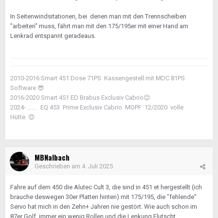
In Seitenwindsitationen, bei denen man mit den Trennscheiben
"arbeiten" muss, fährt man mit den 175/195er mit einer Hand am
Lenkrad entspannt geradeaus.
2010-2016 Smart 451 Dose 71PS Kassengestell mit MDC 81PS
Software
😎
2016-2020 Smart 451 ED Brabus Exclusiv Cabrio
😊
2024- ...... EQ 453 Prime Exclusiv Cabrio MOPF 12/2020 volle
Hütte.
😍
MBNalbach
Geschrieben am
4. Juli 2025
Fahre auf dem 450 die Alutec Cult 3, die sind in 451 et hergestellt (ich
brauche deswegen 30er Platten hinten) mit 175/195, die "fehlende"
Servo hat mich in den Zehn+ Jahren nie gestört. Wie auch schon im
87er Golf, immer ein wenig Rollen und die Lenkung Flutscht.