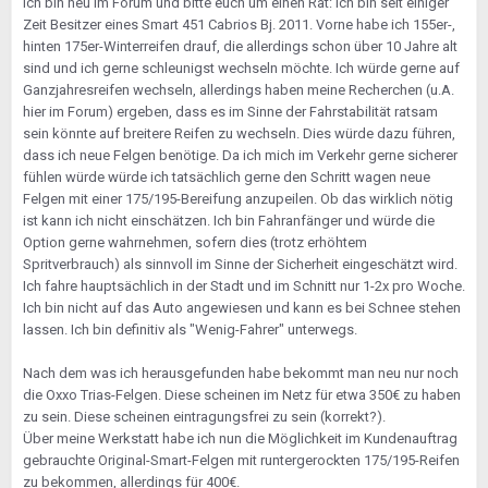
ich bin neu im Forum und bitte euch um einen Rat: ich bin seit einiger
Zeit Besitzer eines Smart 451 Cabrios Bj. 2011. Vorne habe ich 155er-,
hinten 175er-Winterreifen drauf, die allerdings schon über 10 Jahre alt
sind und ich gerne schleunigst wechseln möchte. Ich würde gerne auf
Ganzjahresreifen wechseln, allerdings haben meine Recherchen (u.A.
hier im Forum) ergeben, dass es im Sinne der Fahrstabilität ratsam
sein könnte auf breitere Reifen zu wechseln. Dies würde dazu führen,
dass ich neue Felgen benötige. Da ich mich im Verkehr gerne sicherer
fühlen würde würde ich tatsächlich gerne den Schritt wagen neue
Felgen mit einer 175/195-Bereifung anzupeilen. Ob das wirklich nötig
ist kann ich nicht einschätzen. Ich bin Fahranfänger und würde die
Option gerne wahrnehmen, sofern dies (trotz erhöhtem
Spritverbrauch) als sinnvoll im Sinne der Sicherheit eingeschätzt wird.
Ich fahre hauptsächlich in der Stadt und im Schnitt nur 1-2x pro Woche.
Ich bin nicht auf das Auto angewiesen und kann es bei Schnee stehen
lassen. Ich bin definitiv als "Wenig-Fahrer" unterwegs.
Nach dem was ich herausgefunden habe bekommt man neu nur noch
die Oxxo Trias-Felgen. Diese scheinen im Netz für etwa 350€ zu haben
zu sein. Diese scheinen eintragungsfrei zu sein (korrekt?).
Über meine Werkstatt habe ich nun die Möglichkeit im Kundenauftrag
gebrauchte Original-Smart-Felgen mit runtergerockten 175/195-Reifen
zu bekommen, allerdings für 400€.