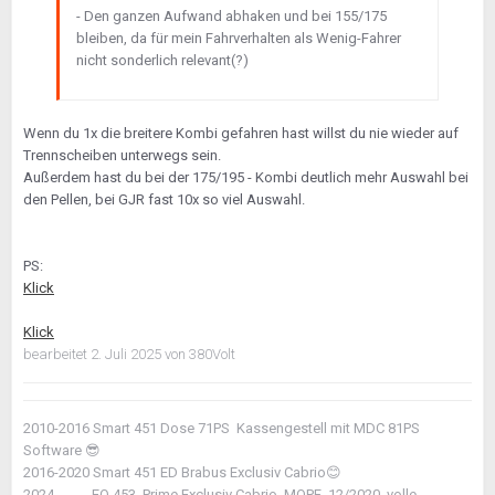
- Den ganzen Aufwand abhaken und bei 155/175
bleiben, da für mein Fahrverhalten als Wenig-Fahrer
nicht sonderlich relevant(?)
Wenn du 1x die breitere Kombi gefahren hast willst du nie wieder auf
Trennscheiben unterwegs sein.
Außerdem hast du bei der 175/195 - Kombi deutlich mehr Auswahl bei
den Pellen, bei GJR fast 10x so viel Auswahl.
PS:
Klick
Klick
bearbeitet
2. Juli 2025
von 380Volt
2010-2016 Smart 451 Dose 71PS Kassengestell mit MDC 81PS
Software
😎
2016-2020 Smart 451 ED Brabus Exclusiv Cabrio
😊
2024- ...... EQ 453 Prime Exclusiv Cabrio MOPF 12/2020 volle