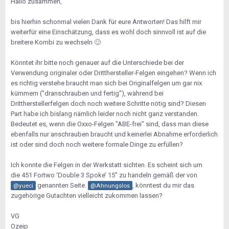
Hallo zusammen,
bis hierhin schonmal vielen Dank für eure Antworten! Das hilft mir
weiter
für eine Einschätzung, dass es wohl doch sinnvoll ist auf die
breitere Kombi zu wechseln
🙂
Könntet ihr bitte noch genauer auf die Unterschiede bei der
Verwendung originaler oder Dritthersteller-Felgen eingehen? Wenn ich
es richtig verstehe braucht man sich bei Originalfelgen um gar nix
kümmern ("dranschrauben und fertig"), während bei
Drittherstellerfelgen doch noch weitere Schritte nötig sind? Diesen
Part habe ich bislang nämlich leider noch nicht ganz verstanden.
Bedeutet es, wenn die Oxxo-Felgen "ABE-frei" sind, dass man diese
ebenfalls nur anschrauben braucht und keinerlei Abnahme erforderlich
ist oder sind doch noch weitere formale Dinge zu erfüllen?
Ich konnte die Felgen in der Werkstatt sichten. Es scheint sich um
die 451 Fortwo ‘Double 3 Spoke’ 15” zu handeln gemäß der von
genannten Seite.
, könntest du mir das
@yueci
@Ahnungslos
zugehörige Gutachten vielleicht zukommen lassen?
VG
Ozeip