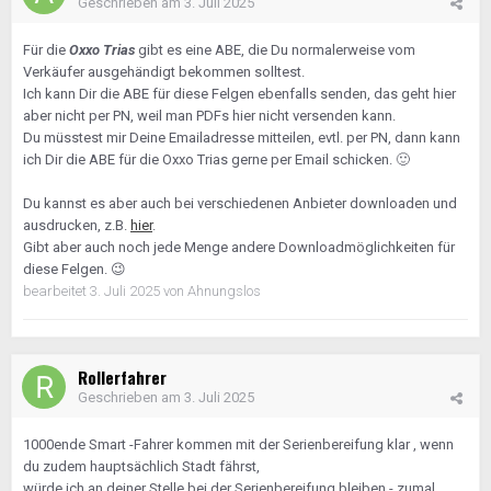
Geschrieben am
3. Juli 2025
Für die
Oxxo Trias
gibt es eine ABE, die Du normalerweise vom
Verkäufer ausgehändigt bekommen solltest.
Ich kann Dir die ABE für diese Felgen ebenfalls senden, das geht hier
aber nicht per PN, weil man PDFs hier nicht versenden kann.
Du müsstest mir Deine Emailadresse mitteilen, evtl. per PN, dann kann
ich Dir die ABE für die Oxxo Trias gerne per Email schicken.
🙂
Du kannst es aber auch bei verschiedenen Anbieter downloaden und
ausdrucken, z.B.
hier
.
Gibt aber auch noch jede Menge andere Downloadmöglichkeiten für
diese Felgen.
😉
bearbeitet
3. Juli 2025
von Ahnungslos
Rollerfahrer
Geschrieben am
3. Juli 2025
1000ende Smart -Fahrer kommen mit der Serienbereifung klar , wenn
du zudem hauptsächlich Stadt fährst,
würde ich an deiner Stelle bei der Serienbereifung bleiben - zumal