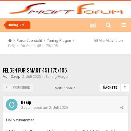
Tuning-Fragen
Forenübersicht
Tuning-Fragen
Alle Aktivitäten
Felgen für Smart 451 175/195
FELGEN FÜR SMART 451 175/195
Von
Ozeip
,
2. Juli 2025
in
Tuning-Fragen
VORHERIGE
NÄCHSTE
Seite 1 von 2
Ozeip
Geschrieben am
2. Juli 2025
Hallo zusammen,