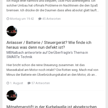
Ich mags eher harmlos und bequem, OEM Plus überwiegend. Ein
solcher Umbau hat oftmals Probleme im Nachhinein die den Spaß
bremsen. Ich drücke dir die Daumen dass alles absolut glatt läuft...
Montag um 19:42
45 Antworten
Anlasser / Batterie / Steuergerät? Wie finde ich
heraus was denn nun defekt ist?
MBNalbach
antwortete auf
DerÜberfragte
's Thema in
SMARTe Technik
Hier bricht schon die reine Steuerung zusammen. Ist das
Massekabel am Motor noch intakt? Die Rotten weg. Mach mal von
Minus der Batterie ein Überbrückungskabel an den Motor, zb an...
1. August
57 Antworten
Mitnehmerstift in der Kurbelwelle ist abgebrochen.