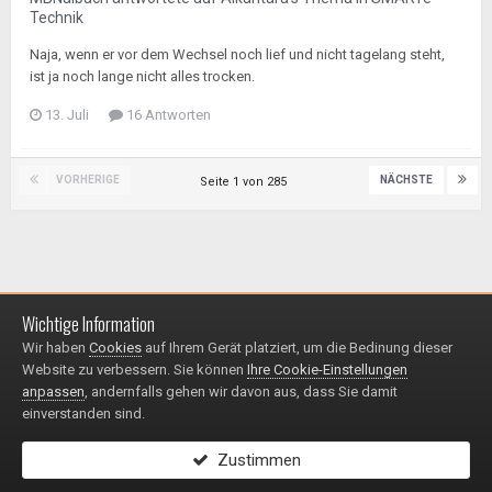
Technik
Naja, wenn er vor dem Wechsel noch lief und nicht tagelang steht,
ist ja noch lange nicht alles trocken.
13. Juli
16 Antworten
VORHERIGE
NÄCHSTE
Seite 1 von 285
Wichtige Information
Impressum / Datenschutzerklärung
Kontakt
Wir haben
Cookies
auf Ihrem Gerät platziert, um die Bedinung dieser
© 1999 - 2025
Website zu verbessern. Sie können
Ihre Cookie-Einstellungen
Powered by Invision Community
anpassen
, andernfalls gehen wir davon aus, dass Sie damit
einverstanden sind.
Zustimmen