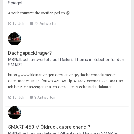
Spiegel
Aber bestimmt die weißen pellen 😉
17. Juli
42 Antworten
Dachgepäckträger?
MBNalbach
antwortete auf
Reiler
's Thema in
Zubehör für den
SMART
https://www.kleinanzeigen.de/s-anzeige/dachgepaecktraeger-
dachtraeger-smart-fortwo-450-451-lp-47/3379888627-223-383 Hab
ich bei Kleinanzeigen mal entdeckt. Ich stecke nicht dahinter...
15. Juli
3 Antworten
SMART 450 // Öldruck ausreichend ?
MBNalbach
antwortete auf
Alkantara
's Thema in
SMARTe