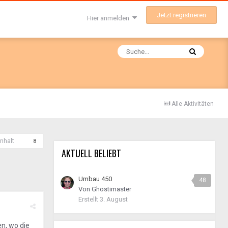
Jetzt registrieren
Hier anmelden
Alle Aktivitäten
nhalt
8
AKTUELL BELIEBT
Umbau 450
48
Von
Ghostimaster
Erstellt
3. August
en, wo die