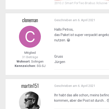
2010 // Smart ForTwo Brabus Xclusive 1
cloneman
Geschrieben am
6. April 2021
Hallo Petros,
das Paket ist super verpackt angeko
nutzen.
😁
Mitglied
Gruss
31 Beiträge
Wohnort:
Solingen
Jürgen
Kennzeichen:
SG-SJ
martin151
Geschrieben am
6. April 2021
Ihr habt das alle schon, meins befi
kommen, aber die Post ist durch...
