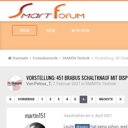
FORUM
SUCHE
AKTIVITÄTEN
Startseite
Forenübersicht
SMARTe Technik
Vorstellung: 451 Br
VORSTELLUNG: 451 BRABUS SCHALTKNAUF MIT DISP
Von
Petros_T
,
7. Februar 2021
in
SMARTe Technik
1
2
3
4
5
6
7
VORHERIGE
NÄCHSTE
martin151
Geschrieben am
4. April 2021
Leute
hat seins schon, wei
@yueci