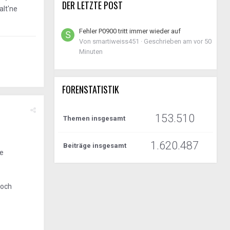
DER LETZTE POST
alt'ne
Fehler P0900 tritt immer wieder auf
Von
smartiweiss451
·
Geschrieben am
vor 50
Minuten
FORENSTATISTIK
153.510
Themen insgesamt
1.620.487
Beiträge insgesamt
re
Loch