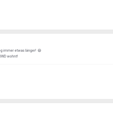
tweg immer etwas länger!
😆
 JWD wohnt!