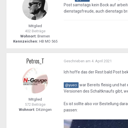
Post samstags kein Bock auf arbeiten
dienstagsfreude, auch dienstags br
Mitglied
402 Beiträge
Wohnort:
Bremen
Kennzeichen:
HB MO 565
Petros_T
Geschrieben am
4. April 2021
Ich hoffe das der Rest bald Post 
war Bereits fleisig und hat
@yueci
Versionen des Schaltknaufs gibt, 
Mitglied
Es ist sollte also vor Bestellung d
572 Beiträge
Wohnort:
Ditzingen
passen: