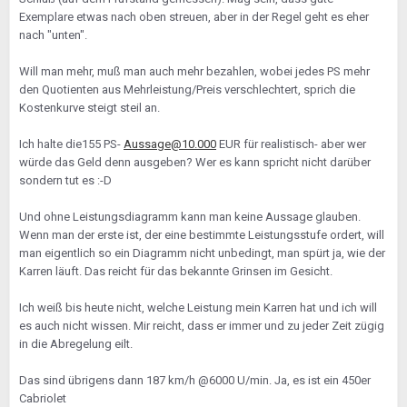
Exemplare etwas nach oben streuen, aber in der Regel geht es eher
nach "unten".
Will man mehr, muß man auch mehr bezahlen, wobei jedes PS mehr
den Quotienten aus Mehrleistung/Preis verschlechtert, sprich die
Kostenkurve steigt steil an.
Ich halte die155 PS-
Aussage@10.000
EUR für realistisch- aber wer
würde das Geld denn ausgeben? Wer es kann spricht nicht darüber
sondern tut es :-D
Und ohne Leistungsdiagramm kann man keine Aussage glauben.
Wenn man der erste ist, der eine bestimmte Leistungsstufe ordert, will
man eigentlich so ein Diagramm nicht unbedingt, man spürt ja, wie der
Karren läuft. Das reicht für das bekannte Grinsen im Gesicht.
Ich weiß bis heute nicht, welche Leistung mein Karren hat und ich will
es auch nicht wissen. Mir reicht, dass er immer und zu jeder Zeit zügig
in die Abregelung eilt.
Das sind übrigens dann 187 km/h @6000 U/min. Ja, es ist ein 450er
Cabriolet