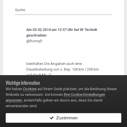
Quote:
Am 03.02.2014 um 12:57 Uhr hat W-Technik
geschrieben:
@RonnyD
beinhalten Die Angaben auch eine
Dauerbelastung von z. Bsp. 100 km / 200 km
auf der BAB :-D.
Wichtige Information
Wir haben
Cookies
auf Ihrem Gerät platziert, um die Bedinung dieser
Website zu verbessern. Sie können
Ihre Cookie-Einstellungen
Gruß Andreas
anpassen
, andernfalls gehen wir davon aus, dass Sie damit
einverstanden sind.
Zustimmen