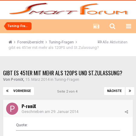
Tuning-Fragen
Forenübersicht
Tuning-Fragen
Alle Aktivitäten
gibt es 451er mit mehr als 120PS und St.Zulassung?
GIBT ES 451ER MIT MEHR ALS 120PS UND ST.ZULASSUNG?
Von
P-roniX
,
15. März 2014
in
Tuning-Fragen
VORHERIGE
NÄCHSTE
Seite 2 von 4
P-roniX
Geschrieben am
29. Januar 2014
Quote: