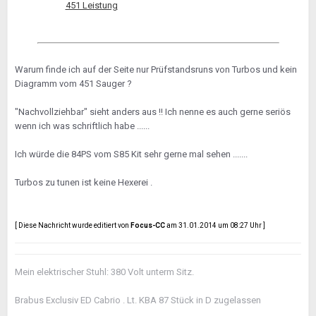
451 Leistung
Warum finde ich auf der Seite nur Prüfstandsruns von Turbos und kein
Diagramm vom 451 Sauger ?
"Nachvollziehbar" sieht anders aus !! Ich nenne es auch gerne seriös
wenn ich was schriftlich habe ......
Ich würde die 84PS vom S85 Kit sehr gerne mal sehen .......
Turbos zu tunen ist keine Hexerei .
[ Diese Nachricht wurde editiert von
Focus-CC
am 31.01.2014 um 08:27 Uhr ]
Mein elektrischer Stuhl: 380 Volt unterm Sitz.
Brabus Exclusiv ED Cabrio . Lt. KBA 87 Stück in D zugelassen