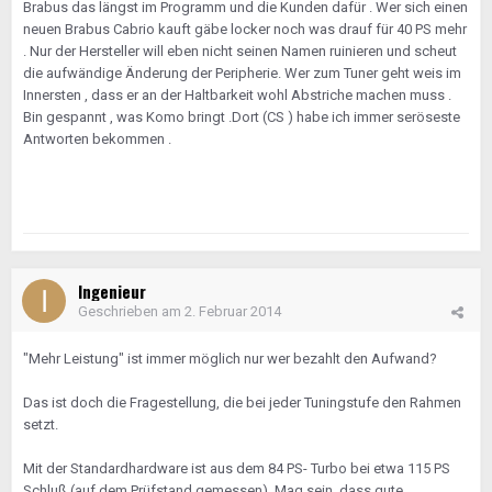
Brabus das längst im Programm und die Kunden dafür . Wer sich einen
neuen Brabus Cabrio kauft gäbe locker noch was drauf für 40 PS mehr
. Nur der Hersteller will eben nicht seinen Namen ruinieren und scheut
die aufwändige Änderung der Peripherie. Wer zum Tuner geht weis im
Innersten , dass er an der Haltbarkeit wohl Abstriche machen muss .
Bin gespannt , was Komo bringt .Dort (CS ) habe ich immer seröseste
Antworten bekommen .
Ingenieur
Geschrieben am
2. Februar 2014
"Mehr Leistung" ist immer möglich nur wer bezahlt den Aufwand?
Das ist doch die Fragestellung, die bei jeder Tuningstufe den Rahmen
setzt.
Mit der Standardhardware ist aus dem 84 PS- Turbo bei etwa 115 PS
Schluß (auf dem Prüfstand gemessen). Mag sein, dass gute