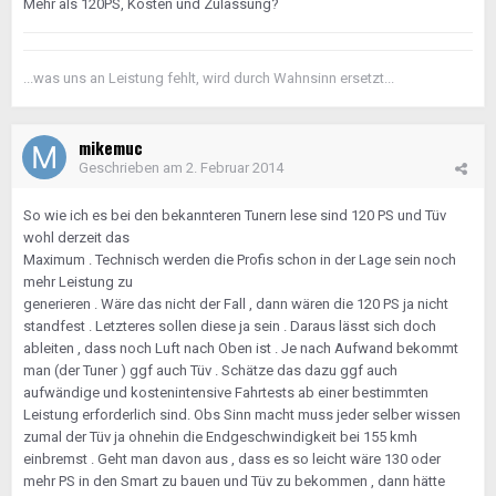
Mehr als 120PS, Kosten und Zulassung?
...was uns an Leistung fehlt, wird durch Wahnsinn ersetzt...
mikemuc
Geschrieben am
2. Februar 2014
So wie ich es bei den bekannteren Tunern lese sind 120 PS und Tüv
wohl derzeit das
Maximum . Technisch werden die Profis schon in der Lage sein noch
mehr Leistung zu
generieren . Wäre das nicht der Fall , dann wären die 120 PS ja nicht
standfest . Letzteres sollen diese ja sein . Daraus lässt sich doch
ableiten , dass noch Luft nach Oben ist . Je nach Aufwand bekommt
man (der Tuner ) ggf auch Tüv . Schätze das dazu ggf auch
aufwändige und kostenintensive Fahrtests ab einer bestimmten
Leistung erforderlich sind. Obs Sinn macht muss jeder selber wissen
zumal der Tüv ja ohnehin die Endgeschwindigkeit bei 155 kmh
einbremst . Geht man davon aus , dass es so leicht wäre 130 oder
mehr PS in den Smart zu bauen und Tüv zu bekommen , dann hätte