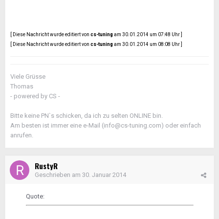
[ Diese Nachricht wurde editiert von
cs-tuning
am 30.01.2014 um 07:48 Uhr ]
[ Diese Nachricht wurde editiert von
cs-tuning
am 30.01.2014 um 08:08 Uhr ]
Viele Grüsse
Thomas
- powered by CS -
Bitte keine PN`s schicken, da ich zu selten ONLINE bin.
Am besten ist immer eine e-Mail (info@cs-tuning.com) oder einfach
anrufen.
RustyR
Geschrieben am
30. Januar 2014
Quote: