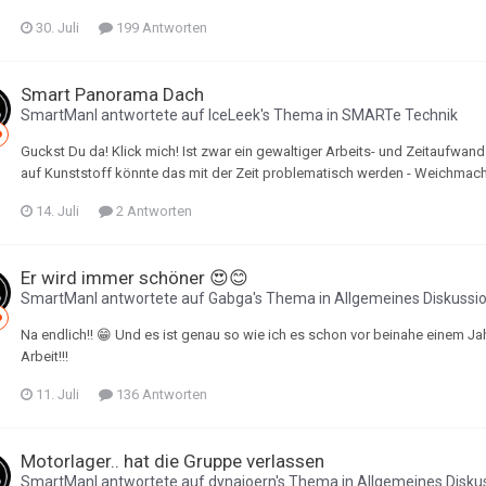
30. Juli
199 Antworten
Smart Panorama Dach
SmartManI
antwortete auf
IceLeek
's Thema in
SMARTe Technik
Guckst Du da! Klick mich! Ist zwar ein gewaltiger Arbeits- und Zeitaufwand 
auf Kunststoff könnte das mit der Zeit problematisch werden - Weichmach
14. Juli
2 Antworten
Er wird immer schöner 😍😊
SmartManI
antwortete auf
Gabga
's Thema in
Allgemeines Diskussi
Na endlich!! 😁 Und es ist genau so wie ich es schon vor beinahe einem Jah
Arbeit!!!
11. Juli
136 Antworten
Motorlager.. hat die Gruppe verlassen
SmartManI
antwortete auf
dynajoern
's Thema in
Allgemeines Disku