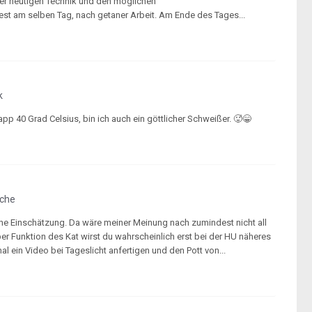
der heutigen Technik und den möglichen
t am selben Tag, nach getaner Arbeit. Am Ende des Tages...
k
40 Grad Celsius, bin ich auch ein göttlicher Schweißer. 🥵😁
sche
ische Einschätzung. Da wäre meiner Meinung nach zumindest nicht all
ber Funktion des Kat wirst du wahrscheinlich erst bei der HU näheres
al ein Video bei Tageslicht anfertigen und den Pott von...