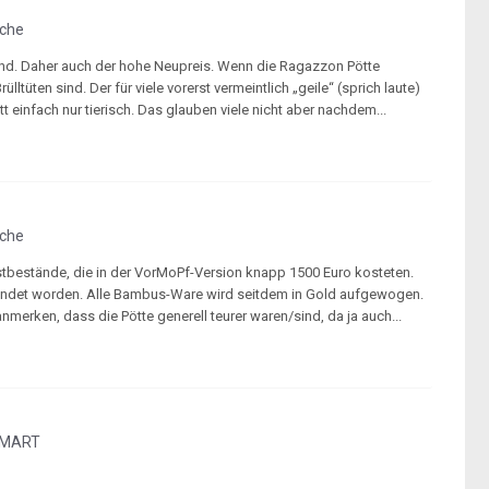
sche
ind. Daher auch der hohe Neupreis. Wenn die Ragazzon Pötte
üten sind. Der für viele vorerst vermeintlich „geile“ (sprich laute)
t einfach nur tierisch. Das glauben viele nicht aber nachdem...
sche
 Restbestände, die in der VorMoPf-Version knapp 1500 Euro kosteten.
eendet worden. Alle Bambus-Ware wird seitdem in Gold aufgewogen.
erken, dass die Pötte generell teurer waren/sind, da ja auch...
SMART