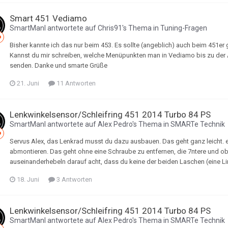
Smart 451 Vediamo
SmartManI
antwortete auf
Chris91
's Thema in
Tuning-Fragen
Bisher kannte ich das nur beim 453. Es sollte (angeblich) auch beim 451er
Kannst du mir schreiben, welche Menüpunkten man in Vediamo bis zu der A
senden. Danke und smarte Grüße
21. Juni
11 Antworten
Lenkwinkelsensor/Schleifring 451 2014 Turbo 84 PS
SmartManI
antwortete auf
Alex Pedro
's Thema in
SMARTe Technik
Servus Alex, das Lenkrad musst du dazu ausbauen. Das geht ganz leicht. 
abmontieren. Das geht ohne eine Schraube zu entfernen, die 7ntere und o
auseinanderhebeln darauf acht, dass du keine der beiden Laschen (eine Li
18. Juni
3 Antworten
Lenkwinkelsensor/Schleifring 451 2014 Turbo 84 PS
SmartManI
antwortete auf
Alex Pedro
's Thema in
SMARTe Technik