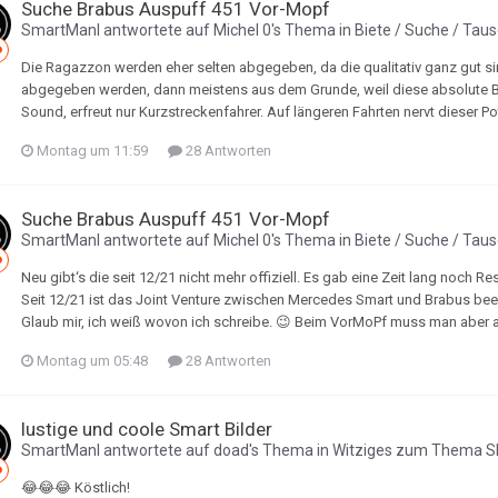
Suche Brabus Auspuff 451 Vor-Mopf
SmartManI
antwortete auf
Michel 0
's Thema in
Biete / Suche / Tau
Die Ragazzon werden eher selten abgegeben, da die qualitativ ganz gut s
abgegeben werden, dann meistens aus dem Grunde, weil diese absolute Brüllt
Sound, erfreut nur Kurzstreckenfahrer. Auf längeren Fahrten nervt dieser Pot
Montag um 11:59
28 Antworten
Suche Brabus Auspuff 451 Vor-Mopf
SmartManI
antwortete auf
Michel 0
's Thema in
Biete / Suche / Tau
Neu gibt‘s die seit 12/21 nicht mehr offiziell. Es gab eine Zeit lang noch
Seit 12/21 ist das Joint Venture zwischen Mercedes Smart und Brabus b
Glaub mir, ich weiß wovon ich schreibe. 😉 Beim VorMoPf muss man aber anm
Montag um 05:48
28 Antworten
lustige und coole Smart Bilder
SmartManI
antwortete auf
doad
's Thema in
Witziges zum Thema 
😂😂😂 Köstlich!