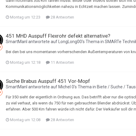
dann nochmals 300 Km fahren musst. Bilder oder Videos sollten sich mit 
Kommunikationsmöglichkeiten nahezu in Echtzeit machen lassen. Zumindes
Montag um 12:23
28 Antworten
451 MHD Auspuff Flexrohr defekt alternative?
SmartManI
antwortete auf
LongLong00
's Thema in
SMARTe Techni
Bei den bei uns momentanen vorherrschenden Außentemperaturen von knapp 
Montag um 12:18
11 Antworten
Suche Brabus Auspuff 451 Vor-Mopf
SmartManI
antwortete auf
Michel 0
's Thema in
Biete / Suche / Tau
Für 350 sieht der eigentlich in Ordnung aus. Das betrifft aber nur die opt
zu viel verhaut, als wenn du 750 für nen gebrauchten Blender abdrückst. Ü
erfahren. Aber 500 Km fahren würde ich nicht dafür. Der Verkäufer soll dir m
Montag um 12:08
28 Antworten