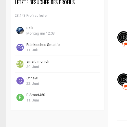
LETZTE BESUCHER DES PROFILS
23.143 Profilaufrufe
Ralli-
Montag um 12:03
Fränkisches Smartie
11. Juli
smart_munich
30. Juni
Chris91
22. Juni
E-Smart450
11. Juni