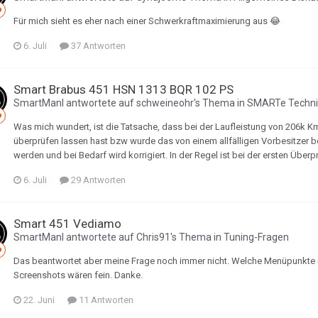
Für mich sieht es eher nach einer Schwerkraftmaximierung aus 😂
6. Juli
37 Antworten
Smart Brabus 451 HSN 1313 BQR 102 PS
SmartManI
antwortete auf
schweineohr
's Thema in
SMARTe Techni
Was mich wundert, ist die Tatsache, dass bei der Laufleistung von 206k K
überprüfen lassen hast bzw wurde das von einem allfälligen Vorbesitzer be
werden und bei Bedarf wird korrigiert. In der Regel ist bei der ersten Über
6. Juli
29 Antworten
Smart 451 Vediamo
SmartManI
antwortete auf
Chris91
's Thema in
Tuning-Fragen
Das beantwortet aber meine Frage noch immer nicht. Welche Menüpunkte (
Screenshots wären fein. Danke.
22. Juni
11 Antworten