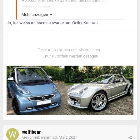
Heckscheibe. Denke da kämen die Leuchten in
schwarz besser.
Mehr anzeigen
Ja, bei weiss müssen schwarze ran. Geiler Kontrast
Echte Autos haben den Motor hinten...
...nur Kutschen werden gezogen
wolfibear
Geschrieben am
20. März 2024