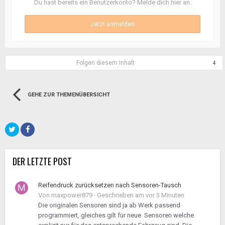
Du hast bereits ein Benutzerkonto? Melde dich hier an.
Jetzt anmelden
Folgen diesem Inhalt
4
GEHE ZUR THEMENÜBERSICHT
DER LETZTE POST
Reifendruck zurücksetzen nach Sensoren-Tausch
Von
maxpower879
·
Geschrieben am
vor 3 Minuten
Die originalen Sensoren sind ja ab Werk passend
programmiert, gleiches gilt für neue Sensoren welche