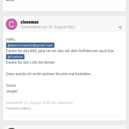
cloneman
Geschrieben am
20. August 2023
Hallo,
@bianca.kawohl@gmail.com
Danke für das Bild, jetzt ist mir das mit dem Reflektoren auch klar.
@Outliner
Danke für den Link der Birnen
Dann werde ich wohl nächste Woche mal bestellen...
Gruss
Jürgen
bearbeitet
20. August 2023
von cloneman
Fehlerkorrektur