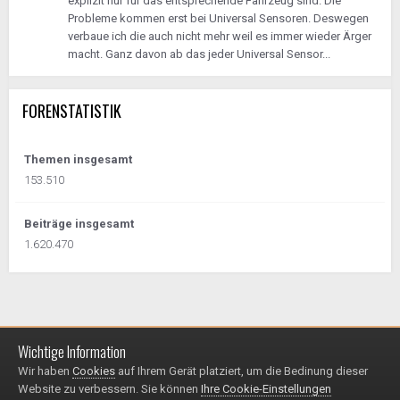
explizit nur für das entsprechende Fahrzeug sind. Die
Probleme kommen erst bei Universal Sensoren. Deswegen
verbaue ich die auch nicht mehr weil es immer wieder Ärger
macht. Ganz davon ab das jeder Universal Sensor...
FORENSTATISTIK
Themen insgesamt
153.510
Beiträge insgesamt
1.620.470
Wichtige Information
Impressum / Datenschutzerklärung
Kontakt
Wir haben
Cookies
auf Ihrem Gerät platziert, um die Bedinung dieser
© 1999 - 2025
Website zu verbessern. Sie können
Ihre Cookie-Einstellungen
Powered by Invision Community