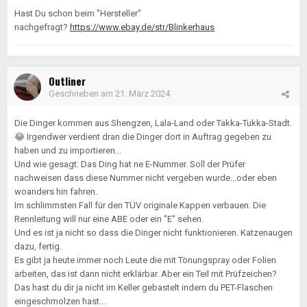
Hast Du schon beim "Hersteller"
nachgefragt?
https://www.ebay.de/str/Blinkerhaus
Outliner
Geschrieben am
21. März 2024
Die Dinger kommen aus Shengzen, Lala-Land oder Takka-Tukka-Stadt.
😂
Irgendwer verdient dran die Dinger dort in Auftrag gegeben zu
haben und zu importieren...
Und wie gesagt: Das Ding hat ne E-Nummer. Soll der Prüfer
nachweisen dass diese Nummer nicht vergeben wurde...oder eben
woanders hin fahren.
Im schlimmsten Fall für den TÜV originale Kappen verbauen. Die
Rennleitung will nur eine ABE oder ein "E" sehen.
Und es ist ja nicht so dass die Dinger nicht funktionieren. Katzenaugen
dazu, fertig.
Es gibt ja heute immer noch Leute die mit Tönungspray oder Folien
arbeiten, das ist dann nicht erklärbar. Aber ein Teil mit Prüfzeichen?
Das hast du dir ja nicht im Keller gebastelt indem du PET-Flaschen
eingeschmolzen hast...