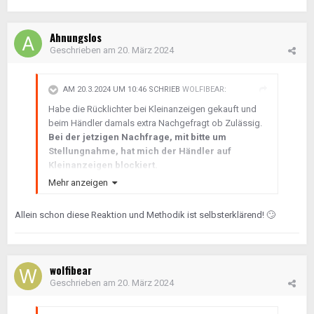
Ahnungslos
Geschrieben am
20. März 2024
AM 20.3.2024 UM 10:46 SCHRIEB
WOLFIBEAR
:
Habe die Rücklichter bei Kleinanzeigen gekauft und
beim Händler damals extra Nachgefragt ob Zulässig.
Bei der jetzigen Nachfrage, mit bitte um
Stellungnahme, hat mich der Händler auf
Kleinanzeigen blockiert.
Alle Nachrichten waren daraufhin
Mehr anzeigen
verschwunden.
Allein schon diese Reaktion und Methodik ist selbsterklärend!
🙄
wolfibear
Geschrieben am
20. März 2024