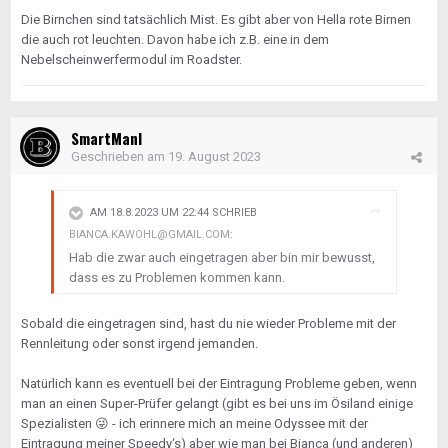
Die Birnchen sind tatsächlich Mist. Es gibt aber von Hella rote Birnen
die auch rot leuchten. Davon habe ich z.B. eine in dem
Nebelscheinwerfermodul im Roadster.
SmartManI
Geschrieben am
19. August 2023
AM 18.8.2023 UM 22:44 SCHRIEB
BIANCA.KAWOHL@GMAIL.COM
:
Hab die zwar auch eingetragen aber bin mir bewusst,
dass es zu Problemen kommen kann.
Sobald die eingetragen sind, hast du nie wieder Probleme mit der
Rennleitung oder sonst irgend jemanden.
Natürlich kann es eventuell bei der Eintragung Probleme geben, wenn
man an einen Super-Prüfer gelangt (gibt es bei uns im Ösiland einige
Spezialisten
😜
- ich erinnere mich an meine Odyssee mit der
Eintragung meiner Speedy‘s) aber wie man bei Bianca (und anderen)