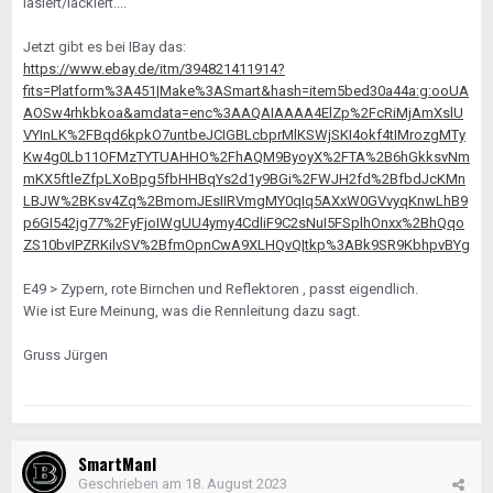
lasiert/lackiert....
Jetzt gibt es bei IBay das:
https://www.ebay.de/itm/394821411914?
fits=Platform%3A451|Make%3ASmart&hash=item5bed30a44a:g:ooUA
AOSw4rhkbkoa&amdata=enc%3AAQAIAAAA4ElZp%2FcRiMjAmXslU
VYInLK%2FBqd6kpkO7untbeJCIGBLcbprMlKSWjSKI4okf4tIMrozgMTy
Kw4g0Lb11OFMzTYTUAHHO%2FhAQM9ByoyX%2FTA%2B6hGkksvNm
mKX5ftleZfpLXoBpg5fbHHBqYs2d1y9BGi%2FWJH2fd%2BfbdJcKMn
LBJW%2BKsv4Zq%2BmomJEsIIRVmgMY0qIq5AXxW0GVvyqKnwLhB9
p6GI542jg77%2FyFjoIWgUU4ymy4CdliF9C2sNuI5FSplhOnxx%2BhQqo
ZS10bvIPZRKilvSV%2BfmOpnCwA9XLHQvQ|tkp%3ABk9SR9KbhpvBYg
E49 > Zypern, rote Birnchen und Reflektoren , passt eigendlich.
Wie ist Eure Meinung, was die Rennleitung dazu sagt.
Gruss Jürgen
SmartManI
Geschrieben am
18. August 2023