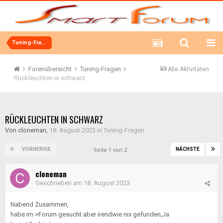
Tuning-Fragen
Forenübersicht
Tuning-Fragen
Alle Aktivitäten
Rückleuchten in schwarz
RÜCKLEUCHTEN IN SCHWARZ
Von
cloneman
,
18. August 2023
in
Tuning-Fragen
VORHERIGE
NÄCHSTE
Seite 1 von 2
cloneman
Geschrieben am
18. August 2023
Nabend Zusammen,
habe im >Forum gesucht aber irendwie nix gefunden,Ja