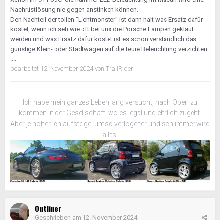
Nachrüstlösung nie gegen anstinken können.
Den Nachteil der tollen "Lichtmonster" ist dann halt was Ersatz dafür
kostet, wenn ich seh wie oft bei uns die Porsche Lampen geklaut
werden und was Ersatz dafür kostet ist es schon verständlich das
günstige Klein- oder Stadtwagen auf die teure Beleuchtung verzichten
....
bearbeitet
12. November 2024
von TrailRider
Ich habe mein ganzes Leben lang versucht, nach Oben zu
kommen in der Gesellschaft, wo es legal und ehrlich zugeht.
Aber je höher ich aufsteige, umso verlogener und schlimmer wird
alles!
Outliner
Geschrieben am
12. November 2024