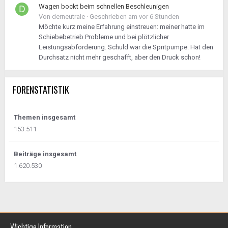
Wagen bockt beim schnellen Beschleunigen
Von
derneutrale
·
Geschrieben am
vor 6 Stunden
Möchte kurz meine Erfahrung einstreuen: meiner hatte im
Schiebebetrieb Probleme und bei plötzlicher
Leistungsabforderung. Schuld war die Spritpumpe. Hat den
Durchsatz nicht mehr geschafft, aber den Druck schon!
FORENSTATISTIK
Themen insgesamt
153.511
Beiträge insgesamt
1.620.530
Wichtige Information