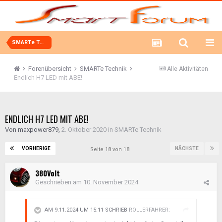
SMARTe Technik
Forenübersicht
SMARTe Technik
Alle Aktivitäten
Endlich H7 LED mit ABE!
ENDLICH H7 LED MIT ABE!
Von
maxpower879
,
2. Oktober 2020
in
SMARTe Technik
VORHERIGE
NÄCHSTE
Seite 18 von 18
380Volt
Geschrieben am
10. November 2024
AM 9.11.2024 UM 15:11 SCHRIEB
ROLLERFAHRER
: