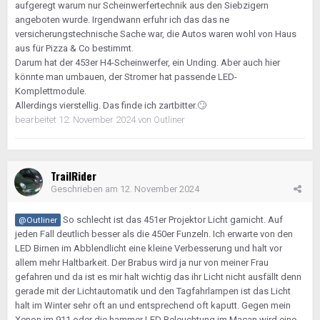
aufgeregt warum nur Scheinwerfertechnik aus den Siebzigern
angeboten wurde. Irgendwann erfuhr ich das das ne
versicherungstechnische Sache war, die Autos waren wohl von Haus
aus für Pizza & Co bestimmt.
Darum hat der 453er H4-Scheinwerfer, ein Unding. Aber auch hier
könnte man umbauen, der Stromer hat passende LED-
Komplettmodule.
Allerdings vierstellig. Das finde ich zartbitter.
🙄
bearbeitet
12. November 2024
von Outliner
TrailRider
Geschrieben am
12. November 2024
So schlecht ist das 451er Projektor Licht garnicht. Auf
@Outliner
jeden Fall deutlich besser als die 450er Funzeln. Ich erwarte von den
LED Birnen im Abblendlicht eine kleine Verbesserung und halt vor
allem mehr Haltbarkeit. Der Brabus wird ja nur von meiner Frau
gefahren und da ist es mir halt wichtig das ihr Licht nicht ausfällt denn
gerade mit der Lichtautomatik und den Tagfahrlampen ist das Licht
halt im Winter sehr oft an und entsprechend oft kaputt. Gegen mein
Xenon im 911 oder die hammer LED Beleuchtung im Macan wird eine