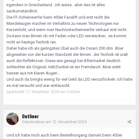
Irgendwo in Griechenland...ich weiss...aber das ist alles
sackumständlich.
Die FF-Scheinwerfer beim 450er Facelift und erst recht die
Mandelaugen machen im Verhältnis zu neuen Technologien nur
Kerzenlicht, und wenn man Nachrüstscheinwerfer verbaut erst recht.
Da kann man Birnen ob mit Faden oder LED reinstecken...es kommt
nicht an heutige Technik ran.
Daher habe ich als geringstes Übel auch die Osram 200 drin. Aber
abgesehen von der kurzen Standzeit der Birnen...die Technik ist uralt
auch die Reflektoren. Diese wie gesagt bei Aftermarket deutlich
schlechter als Original, Hell/Dunkel ist ein Fremdwort. Aber sieht
besser aus mit klaren Augen...
Und auch da bringts wenig für viel Geld da LED reinzufrickeln. Ich hatte
es mal versucht und war enttäuscht.
bearbeitet
12. November 2024
von Outliner
Outliner
Geschrieben am
12. November 2024
Und ich hatte mich auch beim Bestellvorgang damals beim 453er