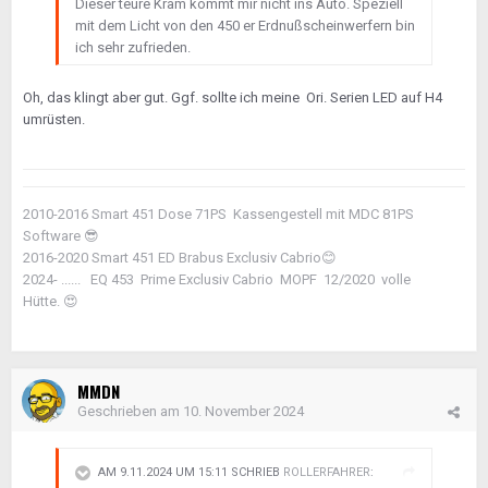
Dieser teure Kram kommt mir nicht ins Auto. Speziell
mit dem Licht von den 450 er Erdnußscheinwerfern bin
ich sehr zufrieden.
Oh, das klingt aber gut. Ggf. sollte ich meine Ori. Serien LED auf H4
umrüsten.
2010-2016 Smart 451 Dose 71PS Kassengestell mit MDC 81PS
Software
😎
2016-2020 Smart 451 ED Brabus Exclusiv Cabrio
😊
2024- ...... EQ 453 Prime Exclusiv Cabrio MOPF 12/2020 volle
Hütte.
😍
MMDN
Geschrieben am
10. November 2024
AM 9.11.2024 UM 15:11 SCHRIEB
ROLLERFAHRER
: