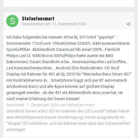
Stefanfansmart
Geschrieben am
11. Dezember 2024
Ich habe folgendes bei meinem 451er Bj. 2011mhd "gepimpt" :
Sommerräder 17zoll,vorn 195x40,hinten 225x35...K&N auswaschbaren
Sportluftfilter...Abblendlicht OsramLed Nb.smart 330%...Fernlicht
Philips Led Ul. 6000 Boost 300%(Philips hatte zuerst die ABG
bekommen) Osram Standlicht w5w... Innenraumleuchte Led Soffitte...
Led Kennzeichenleuchten... Android 2Din Radio(Andro.13) 9zoll
Display mit Rahmen für 451 ab Bj. 2010 für "Mercedes Benz Smart 451"
mit Rückfahrkamera
👍
... Smartphone loggt sich per BT automatisch
ein(Android Auto) und alle Apps können auf großem Display
gespiegelt werden...da der 451 als Abblendlicht eine Linse hat, ist
nach meiner Erfahrung die Osram besser!
bearbeitet
11. Dezember 2024
von Stefanfansmart
Standlicht Osram w5w LED! Im weiteren die LED-Leucht"mitteln haben
eine ABG(Allgemeine Bauart Genehmigung) immer ausgedruckt im
"Wagen" 🤣🥳mitführen, und die Bebber innen über den Scheinwerfern
anbringen!