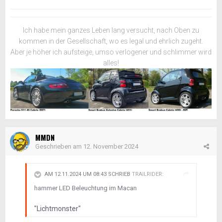
Ich habe mein ganzes Leben lang versucht, nach Oben zu
kommen in der Gesellschaft, wo es legal und ehrlich zugeht.
Aber je höher ich aufsteige, umso verlogener und schlimmer wird
alles!
MMDN
Geschrieben am
12. November 2024
AM 12.11.2024 UM 08:43 SCHRIEB
TRAILRIDER
:
hammer LED Beleuchtung im Macan
"Lichtmonster"