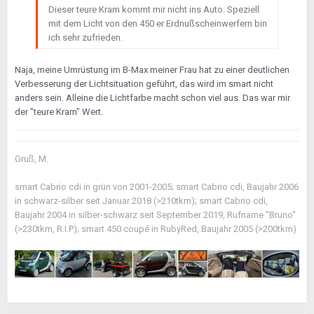
Dieser teure Kram kommt mir nicht ins Auto. Speziell
mit dem Licht von den 450 er Erdnußscheinwerfern bin
ich sehr zufrieden.
Naja, meine Umrüstung im B-Max meiner Frau hat zu einer deutlichen
Verbesserung der Lichtsituation geführt, das wird im smart nicht
anders sein. Alleine die Lichtfarbe macht schon viel aus. Das war mir
der "teure Kram" Wert.
Gruß, M.
smart Cabrio cdi in grün von 2001-2005; smart Cabrio cdi, Baujahr 2006
in schwarz-silber seit Januar 2018 (>210tkm); smart Cabrio cdi,
Baujahr 2004 in silber-schwarz seit September 2019, Rufname "Bruno"
(>230tkm, R.I.P); smart 450 coupé in RubyRed, Baujahr 2005 (>200tkm)