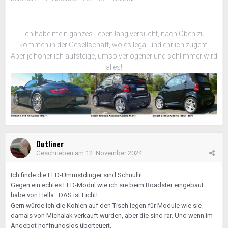
Ich habe mein ganzes Leben lang versucht, nach Oben zu
kommen in der Gesellschaft, wo es legal und ehrlich zugeht.
Aber je höher ich aufsteige, umso verlogener und schlimmer wird
alles!
Outliner
Geschrieben am
12. November 2024
Ich finde die LED-Umrüstdinger sind Schnulli!
Gegen ein echtes LED-Modul wie ich sie beim Roadster eingebaut
habe von Hella...DAS ist Licht!
Gern würde ich die Kohlen auf den Tisch legen für Module wie sie
damals von Michalak verkauft wurden, aber die sind rar. Und wenn im
Angebot hoffnungslos überteuert.