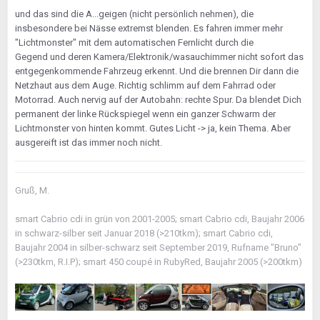
und das sind die A...geigen (nicht persönlich nehmen), die
insbesondere bei Nässe extremst blenden. Es fahren immer mehr
"Lichtmonster" mit dem automatischen Fernlicht durch die
Gegend und deren Kamera/Elektronik/wasauchimmer nicht sofort das
entgegenkommende Fahrzeug erkennt. Und die brennen Dir dann die
Netzhaut aus dem Auge. Richtig schlimm auf dem Fahrrad oder
Motorrad. Auch nervig auf der Autobahn: rechte Spur. Da blendet Dich
permanent der linke Rückspiegel wenn ein ganzer Schwarm der
Lichtmonster von hinten kommt. Gutes Licht -> ja, kein Thema. Aber
ausgereift ist das immer noch nicht.
Gruß, M.
smart Cabrio cdi in grün von 2001-2005; smart Cabrio cdi, Baujahr 2006
in schwarz-silber seit Januar 2018 (>210tkm); smart Cabrio cdi,
Baujahr 2004 in silber-schwarz seit September 2019, Rufname "Bruno"
(>230tkm, R.I.P); smart 450 coupé in RubyRed, Baujahr 2005 (>200tkm)