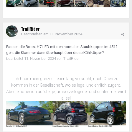
TrailRider
Geschrieben am
11. November 2024
Passen die Boost H7 LED mit den normalen Staubkappen im 451?
geht die Klammer dann überhaupt über diese Kühlkörper?
bearbeitet
11. November 2024
von TrailRider
Ich habe mein ganzes Leben lang versucht, nach Oben zu
kommen in der Gesellschaft, wo es legal und ehrlich zugeht.
Aber je höher ich aufsteige, umso verlogener und schlimmer wird
alles!