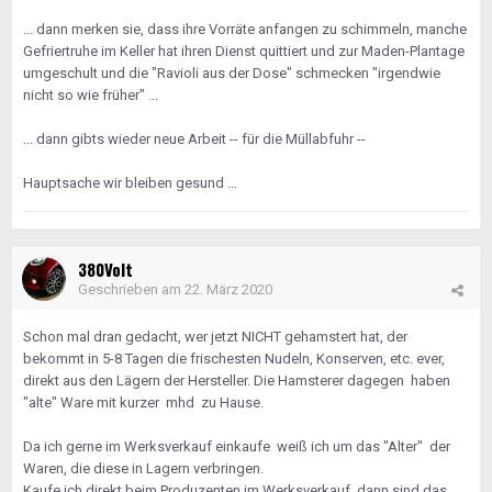
... dann merken sie, dass ihre Vorräte anfangen zu schimmeln, manche
Gefriertruhe im Keller hat ihren Dienst quittiert und zur Maden-Plantage
umgeschult und die "Ravioli aus der Dose" schmecken "irgendwie
nicht so wie früher" ...
... dann gibts wieder neue Arbeit -- für die Müllabfuhr --
Hauptsache wir bleiben gesund ...
380Volt
Geschrieben am
22. März 2020
Schon mal dran gedacht, wer jetzt NICHT gehamstert hat, der
bekommt in 5-8 Tagen die frischesten Nudeln, Konserven, etc. ever,
direkt aus den Lägern der Hersteller. Die Hamsterer dagegen haben
"alte" Ware mit kurzer mhd zu Hause.
Da ich gerne im Werksverkauf einkaufe weiß ich um das "Alter" der
Waren, die diese in Lagern verbringen.
Kaufe ich direkt beim Produzenten im Werksverkauf, dann sind das