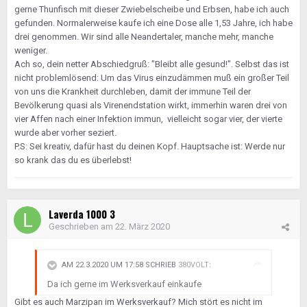
gerne Thunfisch mit dieser Zwiebelscheibe und Erbsen, habe ich auch
gefunden. Normalerweise kaufe ich eine Dose alle 1,53 Jahre, ich habe
drei genommen. Wir sind alle Neandertaler, manche mehr, manche
weniger.
Ach so, dein netter Abschiedgruß: "Bleibt alle gesund!". Selbst das ist
nicht problemlösend: Um das Virus einzudämmen muß ein großer Teil
von uns die Krankheit durchleben, damit der immune Teil der
Bevölkerung quasi als Virenendstation wirkt, immerhin waren drei von
vier Affen nach einer Infektion immun, vielleicht sogar vier, der vierte
wurde aber vorher seziert.
P.S: Sei kreativ, dafür hast du deinen Kopf. Hauptsache ist: Werde nur
so krank das du es überlebst!
Laverda 1000 3
Geschrieben am
22. März 2020
AM 22.3.2020 UM 17:58 SCHRIEB
380VOLT
:
Da ich gerne im Werksverkauf einkaufe
Gibt es auch Marzipan im Werksverkauf? Mich stört es nicht im