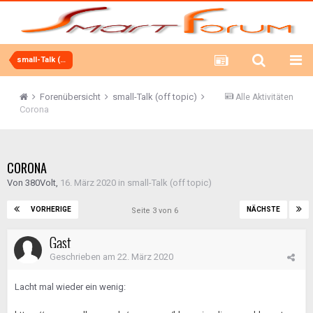
small-Talk (off topic)
Forenübersicht
small-Talk (off topic)
Alle Aktivitäten
Corona
CORONA
Von
380Volt
,
16. März 2020
in
small-Talk (off topic)
VORHERIGE
NÄCHSTE
Seite 3 von 6
Gast
Geschrieben am
22. März 2020
Lacht mal wieder ein wenig: