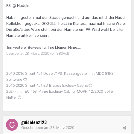
PS:
@ Nudeln
Hab mir gestern mal den Spass gemacht und auf das mhd der Nudel
Kollektion geguckt: 03/2022 heißt im Klartext, maximal frische Ware.
Die alte/ältere Ware steht bei den Hamsterern
🤣
Wird wohl bei allen
Hamsterartikeln so sein .
Ein weiterer Beiweis für Ihre kleinen Hirne....
bearbeitet
28. März 2020
von 380Volt
2010-2016 Smart 451 Dose 71PS Kassengestell mit MDC 81PS
Software
😎
2016-2020 Smart 451 ED Brabus Exclusiv Cabrio
😊
2024- ...... EQ 453 Prime Exclusiv Cabrio MOPF 12/2020 volle
Hütte.
😍
guidolenz123
Geschrieben am
28. März 2020