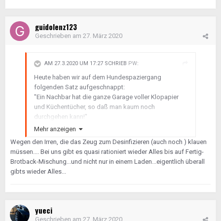
guidolenz123
Geschrieben am
27. März 2020
AM 27.3.2020 UM 17:27 SCHRIEB
PW
:
Heute haben wir auf dem Hundespaziergang
folgenden Satz aufgeschnappt:
"Ein Nachbar hat die ganze Garage voller Klopapier
und Küchentücher, so daß man kaum noch
durchgehen kann!"
So nahe kamen wir nicht zusammen, daß er nähere
Mehr anzeigen
Details nennen konnte. Heute habe ich - weil
Wegen den Irren, die das Zeug zum Desinfizieren (auch noch ) klauen
doppelter Geburtstag im Haus ist, Grillzeugs holen
müssen.... Bei uns gibt es quasi rationiert wieder Alles bis auf Fertig-
wollen und bin deshalb schon um 0700 im Laden
Brotback-Mischung...und nicht nur in einem Laden...eigentlich überall
gewesen: Nach meinem bescheidenen Einkauf waren
gibts wieder Alles...
noch zwei Päckchen eingelegte Schnitzelchen da.
Mehr nicht. Eine Frau kam mit einem Paket
Toilettenpapier im Wagen entgegen - ich fragte w sie
das gefunden hat, denn die Regale waren leer. "Hinter
yueci
der Kasse steht eine Palette, streng bewacht und
Geschrieben am
27. März 2020