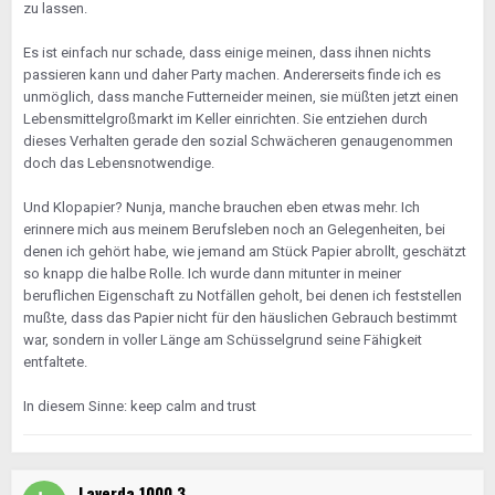
zu lassen.
Es ist einfach nur schade, dass einige meinen, dass ihnen nichts
passieren kann und daher Party machen. Andererseits finde ich es
unmöglich, dass manche Futterneider meinen, sie müßten jetzt einen
Lebensmittelgroßmarkt im Keller einrichten. Sie entziehen durch
dieses Verhalten gerade den sozial Schwächeren genaugenommen
doch das Lebensnotwendige.
Und Klopapier? Nunja, manche brauchen eben etwas mehr. Ich
erinnere mich aus meinem Berufsleben noch an Gelegenheiten, bei
denen ich gehört habe, wie jemand am Stück Papier abrollt, geschätzt
so knapp die halbe Rolle. Ich wurde dann mitunter in meiner
beruflichen Eigenschaft zu Notfällen geholt, bei denen ich feststellen
mußte, dass das Papier nicht für den häuslichen Gebrauch bestimmt
war, sondern in voller Länge am Schüsselgrund seine Fähigkeit
entfaltete.
In diesem Sinne: keep calm and trust
Laverda 1000 3