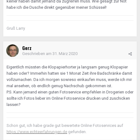
keiner haben damit jemand da zugreifen muss. Wie gesagt zur Not
einem anderen Shop wieder auftauchen. Und zwar
habe ich die Dusche direkt gegenüber meiner Schüssel!
noch einmal 30,- € teurer, als zuvor!!!!!
🤬
Der Shop hat
zwar einen anderen Namen, aber die deutsche und
auch die englische Umsatzsteuernummer sind
identisch. Er hat sie in beiden Shops angegeben. Ich
Gruß Larry
habe eben eBay angerufen und die Mitarbeiterin hat
das nach sofortiger Prüfung bestätigt. Echt dreist
meinte sie. Nun passiert folgendes, der Verkäufer
Gerz
wird einmal an seine vertraglichen Pflichten mir
Geschrieben am
31. März 2020
gegenüber erinnert und die überteuerten Artikel in
dem zweiten Shop werden gesperrt. eBay hatte ja
Eigentlich müssten die Klopapierhorter ja langsam genug Klopapier
angekündigt, sofort einzugreifen, wenn jemand die
haben oder? Immerhin hatten sie 1 Monat Zeit ihre Badschränke damit
derzeitige Situation ausnutzt.
vollzumachen. Da ich morgen sowieso einkaufen muss, werde ich mir
Ich weiß zwar nicht, ob der die Sachen jetzt
mal ansehen, ob endlich genug Nachschub gekommen ist.
anderweitig anbietet, aber evtl. komme ich so doch
P.S. Kann jemand einen guten Fotoservice empfehlen in Drogerien oder
noch zu dem Gerät zu einem angemessenen - und
sollte ich Fotos lieber im Online Fotoservice drucken und zuschicken
nicht überhöhtem - Preis. Ich möchte mir solche
lassen?
Gemeinheiten einfach nicht gefallen lassen!
Gruß, Rolf
Schon gut, ich habe grade gut bewertete Online Fotoservices auf
https://www.echteerfahrungen.de
gefunden.