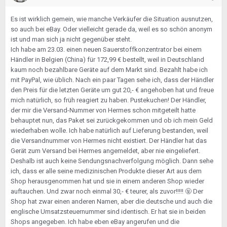
Es ist wirklich gemein, wie manche Verkäufer die Situation ausnutzen,
so auch bei eBay. Oder vielleicht gerade da, weil es so schön anonym
ist und man sich ja nicht gegenüber steht.
Ich habe am 23.03. einen neuen Sauerstoffkonzentrator bei einem
Händler in Belgien (China) für 172,99 € bestellt, weil in Deutschland
kaum noch bezahlbare Geräte auf dem Markt sind. Bezahlt habe ich
mit PayPal, wie üblich. Nach ein paar Tagen sehe ich, dass der Händler
den Preis für die letzten Geräte um gut 20,- € angehoben hat und freue
mich natürlich, so früh reagiert zu haben. Pustekuchen! Der Händler,
der mir die Versand-Nummer von Hermes schon mitgeteilt hatte
behauptet nun, das Paket sei zurückgekommen und ob ich mein Geld
wiederhaben wolle. Ich habe natürlich auf Lieferung bestanden, weil
die Versandnummer von Hermes nicht existiert. Der Händler hat das
Gerät zum Versand bei Hermes angemeldet, aber nie eingeliefert.
Deshalb ist auch keine Sendungsnachverfolgung möglich. Dann sehe
ich, dass er alle seine medizinischen Produkte dieser Art aus dem
Shop herausgenommen hat und sie in einem anderen Shop wieder
auftauchen. Und zwar noch einmal 30,- € teurer, als zuvor!!!!!
🤬
Der
Shop hat zwar einen anderen Namen, aber die deutsche und auch die
englische Umsatzsteuernummer sind identisch. Er hat sie in beiden
Shops angegeben. Ich habe eben eBay angerufen und die