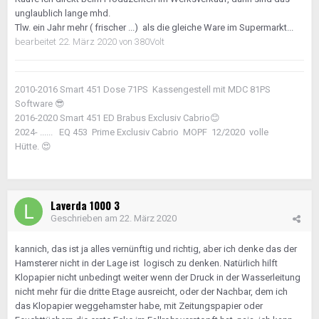
unglaublich lange mhd.
Tlw. ein Jahr mehr ( frischer ...) als die gleiche Ware im Supermarkt...
bearbeitet
22. März 2020
von 380Volt
2010-2016 Smart 451 Dose 71PS Kassengestell mit MDC 81PS
Software
😎
2016-2020 Smart 451 ED Brabus Exclusiv Cabrio
😊
2024- ...... EQ 453 Prime Exclusiv Cabrio MOPF 12/2020 volle
Hütte.
😍
Laverda 1000 3
Geschrieben am
22. März 2020
kannich, das ist ja alles vernünftig und richtig, aber ich denke das der
Hamsterer nicht in der Lage ist logisch zu denken. Natürlich hilft
Klopapier nicht unbedingt weiter wenn der Druck in der Wasserleitung
nicht mehr für die dritte Etage ausreicht, oder der Nachbar, dem ich
das Klopapier weggehamster habe, mit Zeitungspapier oder