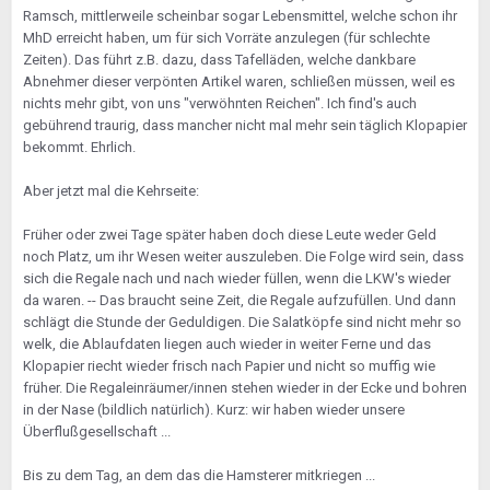
Ramsch, mittlerweile scheinbar sogar Lebensmittel, welche schon ihr
MhD erreicht haben, um für sich Vorräte anzulegen (für schlechte
Zeiten). Das führt z.B. dazu, dass Tafelläden, welche dankbare
Abnehmer dieser verpönten Artikel waren, schließen müssen, weil es
nichts mehr gibt, von uns "verwöhnten Reichen". Ich find's auch
gebührend traurig, dass mancher nicht mal mehr sein täglich Klopapier
bekommt. Ehrlich.
Aber jetzt mal die Kehrseite:
Früher oder zwei Tage später haben doch diese Leute weder Geld
noch Platz, um ihr Wesen weiter auszuleben. Die Folge wird sein, dass
sich die Regale nach und nach wieder füllen, wenn die LKW's wieder
da waren. -- Das braucht seine Zeit, die Regale aufzufüllen. Und dann
schlägt die Stunde der Geduldigen. Die Salatköpfe sind nicht mehr so
welk, die Ablaufdaten liegen auch wieder in weiter Ferne und das
Klopapier riecht wieder frisch nach Papier und nicht so muffig wie
früher. Die Regaleinräumer/innen stehen wieder in der Ecke und bohren
in der Nase (bildlich natürlich). Kurz: wir haben wieder unsere
Überflußgesellschaft ...
Bis zu dem Tag, an dem das die Hamsterer mitkriegen ...