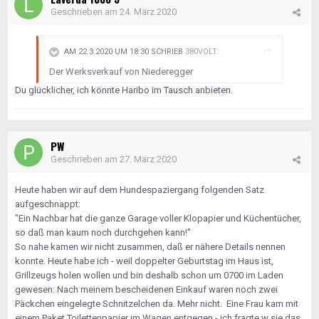
Geschrieben am
24. März 2020
AM 22.3.2020 UM 18:30 SCHRIEB
380VOLT
:
Der Werksverkauf von Niederegger
Du glücklicher, ich könnte Haribo im Tausch anbieten.
PW
Geschrieben am
27. März 2020
Heute haben wir auf dem Hundespaziergang folgenden Satz
aufgeschnappt:
"Ein Nachbar hat die ganze Garage voller Klopapier und Küchentücher,
so daß man kaum noch durchgehen kann!"
So nahe kamen wir nicht zusammen, daß er nähere Details nennen
konnte. Heute habe ich - weil doppelter Geburtstag im Haus ist,
Grillzeugs holen wollen und bin deshalb schon um 0700 im Laden
gewesen: Nach meinem bescheidenen Einkauf waren noch zwei
Päckchen eingelegte Schnitzelchen da. Mehr nicht. Eine Frau kam mit
einem Paket Toilettenpapier im Wagen entgegen - ich fragte w sie das