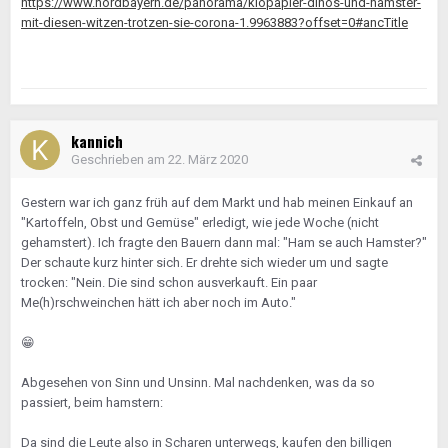
https://www.nordbayern.de/panorama/klopapier-dinos-und-hamster-
mit-diesen-witzen-trotzen-sie-corona-1.9963883?offset=0#ancTitle
kannich
Geschrieben am
22. März 2020
Gestern war ich ganz früh auf dem Markt und hab meinen Einkauf an
"Kartoffeln, Obst und Gemüse" erledigt, wie jede Woche (nicht
gehamstert). Ich fragte den Bauern dann mal: "Ham se auch Hamster?"
Der schaute kurz hinter sich. Er drehte sich wieder um und sagte
trocken: "Nein. Die sind schon ausverkauft. Ein paar
Me(h)rschweinchen hätt ich aber noch im Auto."
😁
Abgesehen von Sinn und Unsinn. Mal nachdenken, was da so
passiert, beim hamstern:
Da sind die Leute also in Scharen unterwegs, kaufen den billigen