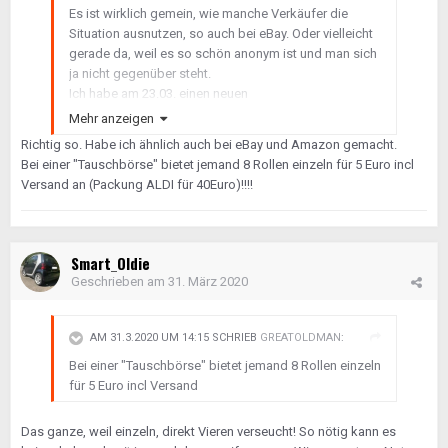
Es ist wirklich gemein, wie manche Verkäufer die
Situation ausnutzen, so auch bei eBay. Oder vielleicht
gerade da, weil es so schön anonym ist und man sich
ja nicht gegenüber steht.
Ich habe am 23.03. einen neuen
Sauerstoffkonzentrator bei einem Händler in Belgien
Mehr anzeigen
(China) für 172,99 € bestellt, weil in Deutschland kaum
Richtig so. Habe ich ähnlich auch bei eBay und Amazon gemacht.
noch bezahlbare Geräte auf dem Markt sind. Bezahlt
Bei einer "Tauschbörse" bietet jemand 8 Rollen einzeln für 5 Euro incl
habe ich mit PayPal, wie üblich. Nach ein paar Tagen
Versand an (Packung ALDI für 40Euro)!!!!
sehe ich, dass der Händler den Preis für die letzten
Geräte um gut 20,- € angehoben hat und freue mich
natürlich, so früh reagiert zu haben. Pustekuchen! Der
Händler, der mir die Versand-Nummer von Hermes
Smart_Oldie
schon mitgeteilt hatte behauptet nun, das Paket sei
Geschrieben am
31. März 2020
zurückgekommen und ob ich mein Geld wiederhaben
wolle. Ich habe natürlich auf Lieferung bestanden, weil
die Versandnummer von Hermes nicht existiert. Der
AM 31.3.2020 UM 14:15 SCHRIEB
GREATOLDMAN
:
Händler hat das Gerät zum Versand bei Hermes
Bei einer "Tauschbörse" bietet jemand 8 Rollen einzeln
angemeldet, aber nie eingeliefert. Deshalb ist auch
für 5 Euro incl Versand
keine Sendungsnachverfolgung möglich. Dann sehe
ich, dass er alle seine medizinischen Produkte dieser
Das ganze, weil einzeln, direkt Vieren verseucht! So nötig kann es
Art aus dem Shop herausgenommen hat und sie in