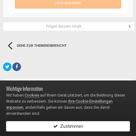
Jetzt anmelden
Folgen diesem Inhalt
5
GEHE ZUR THEMENÜBERSICHT
AKTUELL BELIEBT
Wichtige Information
Wir haben
Cookies
auf Ihrem Gerät platziert, um die Bedinung dieser
Umbau 450
Website zu verbessern. Sie können
Ihre Cookie-Einstellungen
28
Von
Ghostimaster
anpassen
, andernfalls gehen wir davon aus, dass Sie damit
Erstellt
Montag um 08:34
einverstanden sind.
Zustimmen
DER LETZTE POST