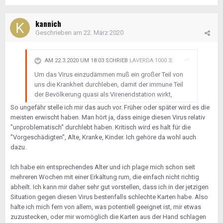
kannich
Geschrieben am
22. März 2020
AM 22.3.2020 UM 18:03 SCHRIEB
LAVERDA 1000 3
:
Um das Virus einzudämmen muß ein großer Teil von
uns die Krankheit durchleben, damit der immune Teil
der Bevölkerung quasi als Virenendstation wirkt,
So ungefähr stelle ich mir das auch vor. Früher oder später wird es die
meisten erwischt haben. Man hört ja, dass einige diesen Virus relativ
"unproblematisch" durchlebt haben. Kritisch wird es halt für die
"Vorgeschädigten", Alte, Kranke, Kinder. Ich gehöre da wohl auch
dazu.
Ich habe ein entsprechendes Alter und ich plage mich schon seit
mehreren Wochen mit einer Erkältung rum, die einfach nicht richtig
abheilt. Ich kann mir daher sehr gut vorstellen, dass ich in der jetzigen
Situation gegen diesen Virus bestenfalls schlechte Karten habe. Also
halte ich mich fern von allem, was potentiell geeignet ist, mir etwas
zuzustecken, oder mir womöglich die Karten aus der Hand schlagen