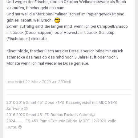
Und wegen der Frische , dort im Oktober Weihnachtsware als Bruch
zu kaufen, frischer geht es kaum.
Und nur weil die Marzipan-Pralinen schief im Papier gewickelt sind
gibt es Rabatt, weil Bruch.
Extrem auffällig sind die langen mhd wenn ich bei Campbell/Erasco
in Lübeck (Dosensuppen) oder Hawesta in Lübeck-Schlutup
(Fischdosen) einkaufe.
Klingt blöde, frischer Fisch aus der Dose, aber ich bilde mir ein ich
schmecke das raus ob das mhd noch 3 Jahre läuft oder noch 3
Monate wenn ich mal wieder ne Dose genieße.
bearbeitet
22. März 2020
von 380Volt
2010-2016 Smart 451 Dose 71PS Kassengestell mit MDC 81PS
Software
😎
2016-2020 Smart 451 ED Brabus Exclusiv Cabrio
😊
2024- ...... EQ 453 Prime Exclusiv Cabrio MOPF 12/2020 volle
Hütte.
😍