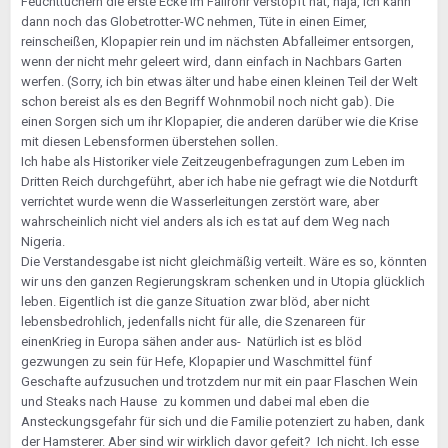
Feuchttüchern die erste Ecke im Fallrohr verstopft hat, naja, ich kann
dann noch das Globetrotter-WC nehmen, Tüte in einen Eimer,
reinscheißen, Klopapier rein und im nächsten Abfalleimer entsorgen,
wenn der nicht mehr geleert wird, dann einfach in Nachbars Garten
werfen. (Sorry, ich bin etwas älter und habe einen kleinen Teil der Welt
schon bereist als es den Begriff Wohnmobil noch nicht gab). Die
einen Sorgen sich um ihr Klopapier, die anderen darüber wie die Krise
mit diesen Lebensformen überstehen sollen.
Ich habe als Historiker viele Zeitzeugenbefragungen zum Leben im
Dritten Reich durchgeführt, aber ich habe nie gefragt wie die Notdurft
verrichtet wurde wenn die Wasserleitungen zerstört ware, aber
wahrscheinlich nicht viel anders als ich es tat auf dem Weg nach
Nigeria.
Die Verstandesgabe ist nicht gleichmäßig verteilt. Wäre es so, könnten
wir uns den ganzen Regierungskram schenken und in Utopia glücklich
leben. Eigentlich ist die ganze Situation zwar blöd, aber nicht
lebensbedrohlich, jedenfalls nicht für alle, die Szenareen für
einenKrieg in Europa sähen ander aus- Natürlich ist es blöd
gezwungen zu sein für Hefe, Klopapier und Waschmittel fünf
Geschafte aufzusuchen und trotzdem nur mit ein paar Flaschen Wein
und Steaks nach Hause zu kommen und dabei mal eben die
Ansteckungsgefahr für sich und die Familie potenziert zu haben, dank
der Hamsterer. Aber sind wir wirklich davor gefeit? Ich nicht. Ich esse