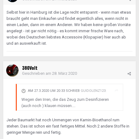
jeder bekommt ein Packen, mehr nicht. Also gut, so
habe ich ein Paket mitgenommen. (Wir sind immerhin
Selbst hier in Hamburg ist die Lage recht entspannt - wenn man etwas
zu viert im Haus) Was ich nicht fassen kann, daß
braucht geht man Einkaufen und findet eigentlich alles, wenn nicht in
mein billiges Rasierwasser, das 3,48 Euro kostet, nur
einen Laden, dann im einem Anderen. Wir haben keine großen Vorräte
als leere Schachtel im Regal stand - das Fläschchen
angelegt - ist gar nicht nötig - es kommt immer frische Ware nach,
bekommt man vom Kassierer, der extra einen
wobei des Deutschen liebstes Accessoire (Klopapier) hier auch ab
Glasschrank dafür aufschließen muß. 3,48 Euro - ich
und an ausverkauft ist.
fass es nicht.
380Volt
Geschrieben am
28. März 2020
AM 27.3.2020 UM 20:33 SCHRIEB
GUIDOLENZ123
:
Wegen den Irren, die das Zeug zum Desinfizieren
(auch noch ) klauen müssen....
Jeder Baumarkt hat noch Unmengen von Kamin-Bioethanol rum
stehen. Das ist schon ein fast fertiges Mittel. Noch 2 andere Stoffe in
geringer Menge rein und fertig.