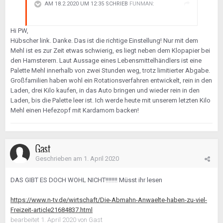
AM 18.2.2020 UM 12:35 SCHRIEB
FUNMAN
:
Hi PW,
Hübscher link. Danke. Das ist die richtige Einstellung! Nur mit dem
Mehl ist es zur Zeit etwas schwierig, es liegt neben dem Klopapier bei
den Hamsterern. Laut Aussage eines Lebensmittelhändlers ist eine
Palette Mehl innerhalb von zwei Stunden weg, trotz limitierter Abgabe.
Großfamilien haben wohl ein Rotationsverfahren entwickelt, rein in den
Laden, drei Kilo kaufen, in das Auto bringen und wieder rein in den
Laden, bis die Palette leer ist. Ich werde heute mit unserem letzten Kilo
Mehl einen Hefezopf mit Kardamom backen!
Gast
Geschrieben am
1. April 2020
DAS GIBT ES DOCH WOHL NICHT!!!!!!!! Müsst ihr lesen
https://www.n-tv.de/wirtschaft/Die-Abmahn-Anwaelte-haben-zu-viel-
Freizeit-article21684837.html
bearbeitet
1. April 2020
von Gast