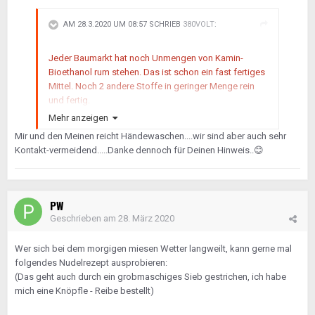
AM 28.3.2020 UM 08:57 SCHRIEB
380VOLT
:
Jeder Baumarkt hat noch Unmengen von Kamin-
Bioethanol rum stehen. Das ist schon ein fast fertiges
Mittel. Noch 2 andere Stoffe in geringer Menge rein
und fertig.
Mehr anzeigen
PS:
@ Nudeln
Mir und den Meinen reicht Händewaschen....wir sind aber auch sehr
Kontakt-vermeidend.....Danke dennoch für Deinen Hinweis..
😊
Hab mir gestern mal den Spass gemacht und auf das
mhd der Nudel Kollektion geguckt: 03/2022 heißt im
Klartext, maximal frische Ware. Die alte/ältere Ware
steht bei den Hamsterern
🤣
Wird wohl bei allen
PW
Hamsterartikeln so sein .
Geschrieben am
28. März 2020
Ein weiterer Beiweis für Ihre kleinen Hirne....
Wer sich bei dem morgigen miesen Wetter langweilt, kann gerne mal
folgendes Nudelrezept ausprobieren:
(Das geht auch durch ein grobmaschiges Sieb gestrichen, ich habe
mich eine Knöpfle - Reibe bestellt)