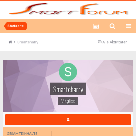
Startseite
Smarteharry
Alle Aktivitäten
Smarteharry
Mitglied
GESAMTE INHALTE