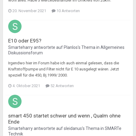
wohl alles. Habe 3 Mercedeshändler im Umkreis von 20km.
20. November 2021
10 Antworten
E10 oder E95?
Smarteharry
antwortete auf
Planlos
's Thema in
Allgemeines
Diskussionsforum
Irgendwo hier im Forum habe ich auch einmal gelesen, dass die
Kraftstoffpumpe und Filter nicht für E 10 ausgelegt wären. Jetzt
speziell für die 450, Bj.1999/ 2000.
4. Oktober 2021
52 Antworten
smart 450 startet schwer und wenn , Qualm ohne
Ende
Smarteharry
antwortete auf
sleidanus
's Thema in
SMARTe
Technik