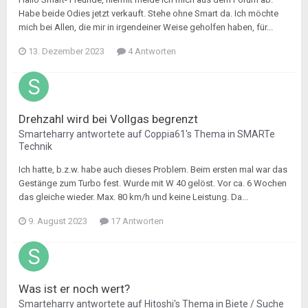
Habe beide Odies jetzt verkauft. Stehe ohne Smart da. Ich möchte
mich bei Allen, die mir in irgendeiner Weise geholfen haben, für...
13. Dezember 2023
4 Antworten
Drehzahl wird bei Vollgas begrenzt
Smarteharry
antwortete auf
Coppia61
's Thema in
SMARTe
Technik
Ich hatte, b.z.w. habe auch dieses Problem. Beim ersten mal war das
Gestänge zum Turbo fest. Wurde mit W 40 gelöst. Vor ca. 6 Wochen
das gleiche wieder. Max. 80 km/h und keine Leistung. Da...
9. August 2023
17 Antworten
Was ist er noch wert?
Smarteharry
antwortete auf
Hitoshi
's Thema in
Biete / Suche