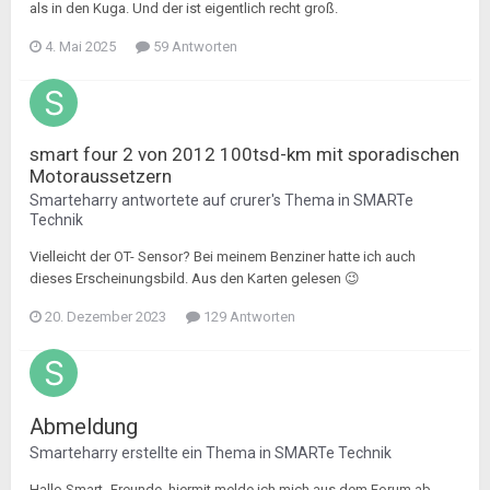
als in den Kuga. Und der ist eigentlich recht groß.
4. Mai 2025
59 Antworten
smart four 2 von 2012 100tsd-km mit sporadischen
Motoraussetzern
Smarteharry
antwortete auf
crurer
's Thema in
SMARTe
Technik
Vielleicht der OT- Sensor? Bei meinem Benziner hatte ich auch
dieses Erscheinungsbild. Aus den Karten gelesen 😉
20. Dezember 2023
129 Antworten
Abmeldung
Smarteharry
erstellte ein Thema in
SMARTe Technik
Hallo Smart- Freunde, hiermit melde ich mich aus dem Forum ab.