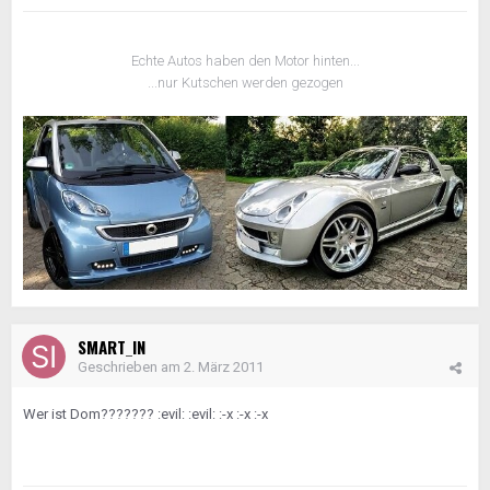
Echte Autos haben den Motor hinten...
...nur Kutschen werden gezogen
SMART_IN
Geschrieben am
2. März 2011
Wer ist Dom??????? :evil: :evil: :-x :-x :-x