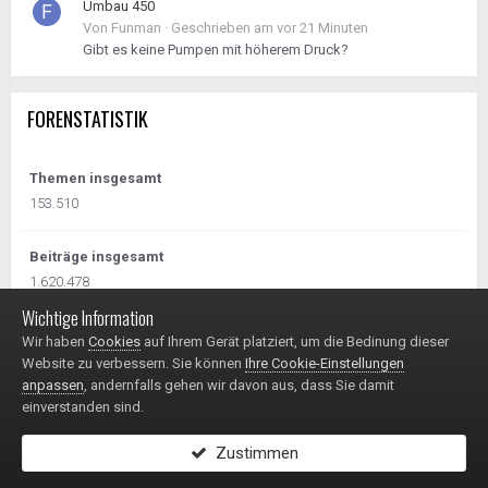
Umbau 450
Von
Funman
·
Geschrieben am
vor 21 Minuten
Gibt es keine Pumpen mit höherem Druck?
FORENSTATISTIK
Themen insgesamt
153.510
Beiträge insgesamt
1.620.478
Wichtige Information
Wir haben
Cookies
auf Ihrem Gerät platziert, um die Bedinung dieser
Website zu verbessern. Sie können
Ihre Cookie-Einstellungen
anpassen
, andernfalls gehen wir davon aus, dass Sie damit
einverstanden sind.
Impressum / Datenschutzerklärung
Kontakt
© 1999 - 2025
Zustimmen
Powered by Invision Community