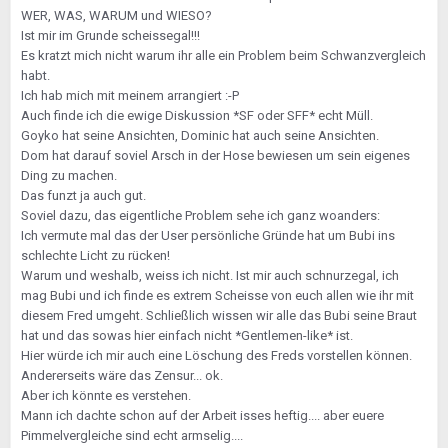
WER, WAS, WARUM und WIESO?
Ist mir im Grunde scheissegal!!!
Es kratzt mich nicht warum ihr alle ein Problem beim Schwanzvergleich
habt.
Ich hab mich mit meinem arrangiert :-P
Auch finde ich die ewige Diskussion *SF oder SFF* echt Müll.
Goyko hat seine Ansichten, Dominic hat auch seine Ansichten.
Dom hat darauf soviel Arsch in der Hose bewiesen um sein eigenes
Ding zu machen.
Das funzt ja auch gut.
Soviel dazu, das eigentliche Problem sehe ich ganz woanders:
Ich vermute mal das der User persönliche Gründe hat um Bubi ins
schlechte Licht zu rücken!
Warum und weshalb, weiss ich nicht. Ist mir auch schnurzegal, ich
mag Bubi und ich finde es extrem Scheisse von euch allen wie ihr mit
diesem Fred umgeht. Schließlich wissen wir alle das Bubi seine Braut
hat und das sowas hier einfach nicht *Gentlemen-like* ist.
Hier würde ich mir auch eine Löschung des Freds vorstellen können.
Andererseits wäre das Zensur... ok.
Aber ich könnte es verstehen.
Mann ich dachte schon auf der Arbeit isses heftig.... aber euere
Pimmelvergleiche sind echt armselig....