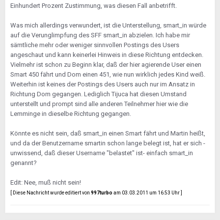
Einhundert Prozent Zustimmung, was diesen Fall anbetrifft.
Was mich allerdings verwundert, ist die Unterstellung, smart_in würde
auf die Verunglimpfung des SFF smart_in abzielen. Ich habe mir
sämtliche mehr oder weniger sinnvollen Postings des Users
angeschaut und kann keinerlei Hinweis in diese Richtung entdecken.
Vielmehr ist schon zu Beginn klar, daß der hier agierende User einen
Smart 450 fährt und Dom einen 451, wie nun wirklich jedes Kind weiß.
Weiterhin ist keines der Postings des Users auch nur im Ansatz in
Richtung Dom gegangen. Lediglich Tijuca hat diesen Umstand
unterstellt und prompt sind alle anderen Teilnehmer hier wie die
Lemminge in dieselbe Richtung gegangen.
Könnte es nicht sein, daß smart_in einen Smart fährt und Martin heißt,
und da der Benutzername smartin schon lange belegt ist, hat er sich -
unwissend, daß dieser Username "belastet" ist- einfach smart_in
genannt?
Edit: Nee, muß nicht sein!
[ Diese Nachricht wurde editiert von
997turbo
am 03.03.2011 um 16:53 Uhr ]