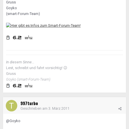
Gruss
Goyko
(smart-Forum-Team)
In diesem Sinne...
Lest, schreibt und fahrt vorsichtig!
😉
Gruss
Goyko (smart-Forum-Team)
997turbo
Geschrieben am
3. März 2011
@Goyko