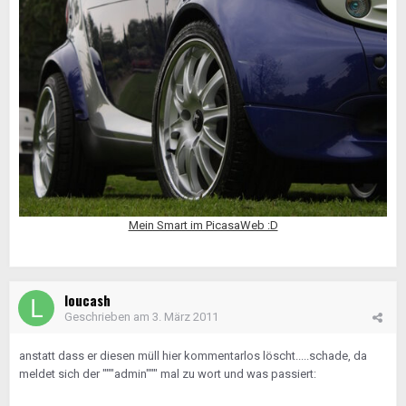
Mein Smart im PicasaWeb :D
loucash
Geschrieben am
3. März 2011
anstatt dass er diesen müll hier kommentarlos löscht.....schade, da
meldet sich der """admin""" mal zu wort und was passiert: