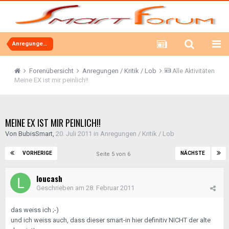
Anregungen / Kritik / Lob
Forenübersicht
Anregungen / Kritik / Lob
Alle Aktivitäten
Meine EX ist mir peinlich!!
MEINE EX IST MIR PEINLICH!!
Von
BubisSmart
,
20. Juli 2011
in
Anregungen / Kritik / Lob
VORHERIGE
NÄCHSTE
Seite 5 von 6
loucash
Geschrieben am
28. Februar 2011
das weiss ich ;-)
und ich weiss auch, dass dieser smart-in hier definitiv NICHT der alte