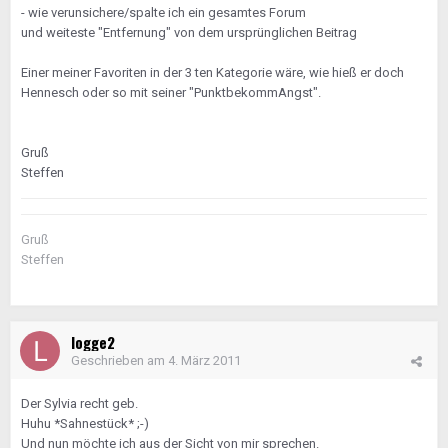
- wie verunsichere/spalte ich ein gesamtes Forum
und weiteste "Entfernung" von dem ursprünglichen Beitrag
Einer meiner Favoriten in der 3 ten Kategorie wäre, wie hieß er doch
Hennesch oder so mit seiner "PunktbekommAngst".
Gruß
Steffen
Gruß
Steffen
logge2
Geschrieben am
4. März 2011
Der Sylvia recht geb.
Huhu *Sahnestück* ;-)
Und nun möchte ich aus der Sicht von mir sprechen.