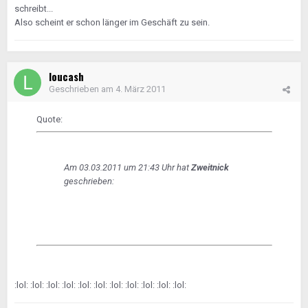
schreibt...
Also scheint er schon länger im Geschäft zu sein.
loucash
Geschrieben am
4. März 2011
Quote:
Am 03.03.2011 um 21:43 Uhr hat
Zweitnick
geschrieben:
:lol: :lol: :lol: :lol: :lol: :lol: :lol: :lol: :lol: :lol: :lol: