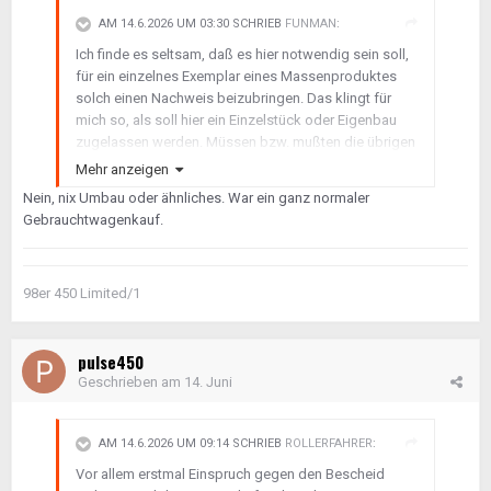
AM 14.6.2026 UM 03:30 SCHRIEB
FUNMAN
:
Ich finde es seltsam, daß es hier notwendig sein soll,
für ein einzelnes Exemplar eines Massenproduktes
solch einen Nachweis beizubringen. Das klingt für
mich so, als soll hier ein Einzelstück oder Eigenbau
zugelassen werden. Müssen bzw. mußten die übrigen
100000 Smartfahrer auch solche Nachweise einzeln
Mehr anzeigen
beibringen? Und wenn nein, warum nicht? Warum
Nein, nix Umbau oder ähnliches. War ein ganz normaler
reicht hier nicht der Hinweis, daß es sich um den
Gebrauchtwagenkauf.
gleichen Smart wie die übrigen 100000 handelt?
Ich würde erstmal versuchen, den Sachbearbeiter
98er 450 Limited/1
freundlich auf den Fehler hinzuweisen und um
Korrektur bitten, bevor ich ein teures COC Papier
bestelle. Er könnte ja in den Daten der übrigen 100000
pulse450
Smarts nachsehen.
Geschrieben am
14. Juni
AM 14.6.2026 UM 09:14 SCHRIEB
ROLLERFAHRER
:
Vor allem erstmal Einspruch gegen den Bescheid