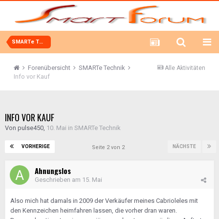
SMARTe Technik
Forenübersicht
SMARTe Technik
Alle Aktivitäten
Info vor Kauf
INFO VOR KAUF
Von
pulse450
,
10. Mai
in
SMARTe Technik
VORHERIGE
NÄCHSTE
Seite 2 von 2
Ahnungslos
Geschrieben am
15. Mai
Also mich hat damals in 2009 der Verkäufer meines Cabrioleles mit
den Kennzeichen heimfahren lassen, die vorher dran waren.