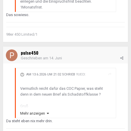
einlegen und die Einspruchsfrist beachten.
1Monatsfrist.
Das sowieso.
98er 450 Limited/1
pulse450
Geschrieben am
14. Juni
AM 13.6.2026 UM 21:02 SCHRIEB
YUECI
:
Vermutlich reicht dafür das COC Papier, was steht
denn in dem neuen Brief als Schadstoffklasse ?
Gruß
Marc
Mehr anzeigen
Da steht eben nix mehr drin.