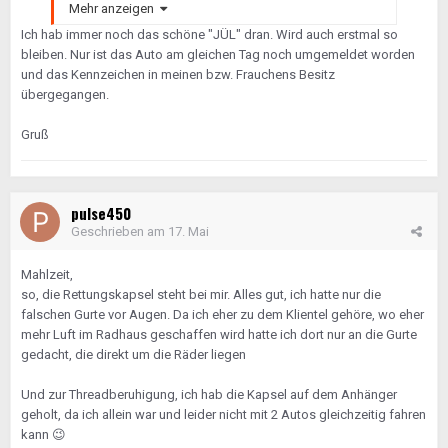
der Verantwortung raus. Das einzige was ein Problem
Mehr anzeigen
bleiben kann ist die KFZ-Steuer wenn der Käufer dann
Ich hab immer noch das schöne "JÜL" dran. Wird auch erstmal so
noch wochenlang mit dem alten Kennzeichen rum
bleiben. Nur ist das Auto am gleichen Tag noch umgemeldet worden
fährt.
und das Kennzeichen in meinen bzw. Frauchens Besitz
übergegangen.
Gruß
pulse450
Geschrieben am
17. Mai
Mahlzeit,
so, die Rettungskapsel steht bei mir. Alles gut, ich hatte nur die
falschen Gurte vor Augen. Da ich eher zu dem Klientel gehöre, wo eher
mehr Luft im Radhaus geschaffen wird hatte ich dort nur an die Gurte
gedacht, die direkt um die Räder liegen
Und zur Threadberuhigung, ich hab die Kapsel auf dem Anhänger
geholt, da ich allein war und leider nicht mit 2 Autos gleichzeitig fahren
kann
😉