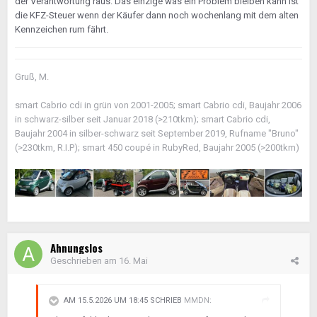
der Verantwortung raus. Das einzige was ein Problem bleiben kann ist
die KFZ-Steuer wenn der Käufer dann noch wochenlang mit dem alten
Kennzeichen rum fährt.
Gruß, M.
smart Cabrio cdi in grün von 2001-2005; smart Cabrio cdi, Baujahr 2006
in schwarz-silber seit Januar 2018 (>210tkm); smart Cabrio cdi,
Baujahr 2004 in silber-schwarz seit September 2019, Rufname "Bruno"
(>230tkm, R.I.P); smart 450 coupé in RubyRed, Baujahr 2005 (>200tkm)
Ahnungslos
Geschrieben am
16. Mai
AM 15.5.2026 UM 18:45 SCHRIEB
MMDN
: