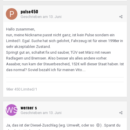
pulse450
Geschrieben am
13. Juni
Hallo zusammen,
nun, meine Nickname passt nicht ganz, ist kein Pulse sondern ein
Limited1. Egal. Suche hat sich gelohnt, Fahrzeug ist für einen 1998er in
sehr akzeptablen Zustand.
Springt gut an, schaltet fix und sauber, TÜV seit März mit neuen
Radlagern und Bremsen. Also besser als alles andere vorher.
Aaaaber, nun kam der Steuerbescheid, 152€ will dieser Staat haben. Ist
das normal? Soviel bezahl ich für meinen Vito....
98er 450 Limited/1
werner s
Geschrieben am
13. Juni
Ja, das ist der Diesel-Zuschlag (wg. Umwelt, oder so
😡
) . Sparst du