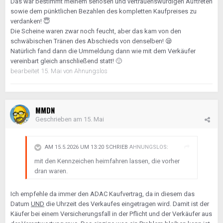
Das war bestimmt meinem seriösen und vertrauenswürdigen Auftreten
sowie dem pünktlichen Bezahlen des kompletten Kaufpreises zu
verdanken!
😇
Die Scheine waren zwar noch feucht, aber das kam von den
schwäbischen Tränen des Abschieds von denselben!
😪
Natürlich fand dann die Ummeldung dann wie mit dem Verkäufer
vereinbart gleich anschließend statt!
🙂
bearbeitet
15. Mai
von Ahnungslos
MMDN
Geschrieben am
15. Mai
AM 15.5.2026 UM 13:20 SCHRIEB
AHNUNGSLOS
:
mit den Kennzeichen heimfahren lassen, die vorher
dran waren.
Ich empfehle da immer den ADAC Kaufvertrag, da in diesem das
Datum
UND
die Uhrzeit des Verkaufes eingetragen wird. Damit ist der
Käufer bei einem Versicherungsfall in der Pflicht und der Verkäufer aus