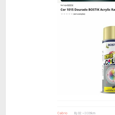
Cabrio
Bj.02 ~
300
tkm