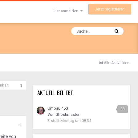
Jetzt registrieren
Hier anmelden
Alle Aktivitäten
nhalt
3
AKTUELL BELIEBT
Umbau 450
38
Von
Ghostimaster
Erstellt
Montag um 08:34
eite von