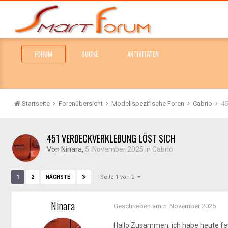
FORUM
SUCHE
AKTIVITÄTEN
Startseite
Forenübersicht
Modellspezifische Foren
Cabrio
45
451 VERDECKVERKLEBUNG LÖST SICH
Von
Ninara
,
5. November 2025
in
Cabrio
Seite 1 von 2
1
2
NÄCHSTE
Ninara
Geschrieben am
5. November 2025
Hallo Zusammen, ich habe heute fes