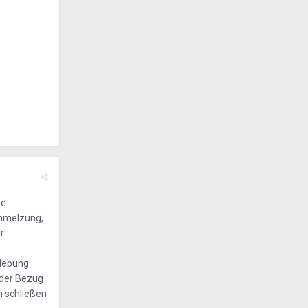
ie
chmelzung,
r
klebung
 der Bezug
n schließen