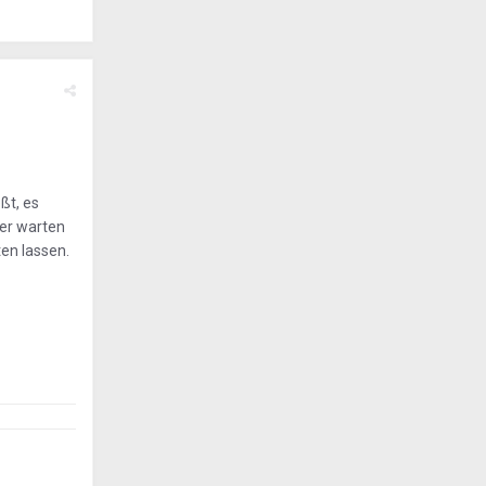
ßt, es
ter warten
en lassen.