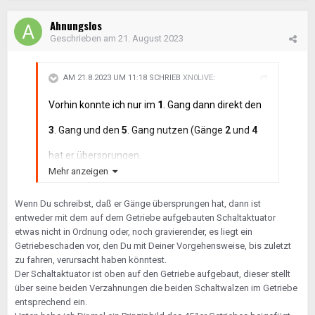
Ahnungslos
Geschrieben am
21. August 2023
AM 21.8.2023 UM 11:18 SCHRIEB
XN0LIVE
:
Vorhin konnte ich nur im
1
. Gang dann direkt den
3
. Gang und den
5
. Gang nutzen (Gänge
2
und
4
hat er übersprungen.
Mehr anzeigen
Ein anderes mal wieder die 3 Striche, dieses Mal
konnte ich dann nur noch Gang 2 und 4 nutzen.
Wenn Du schreibst, daß er Gänge übersprungen hat, dann ist
entweder mit dem auf dem Getriebe aufgebauten Schaltaktuator
etwas nicht in Ordnung oder, noch gravierender, es liegt ein
Getriebeschaden vor, den Du mit Deiner Vorgehensweise, bis zuletzt
zu fahren, verursacht haben könntest.
Der Schaltaktuator ist oben auf den Getriebe aufgebaut, dieser stellt
über seine beiden Verzahnungen die beiden Schaltwalzen im Getriebe
entsprechend ein.