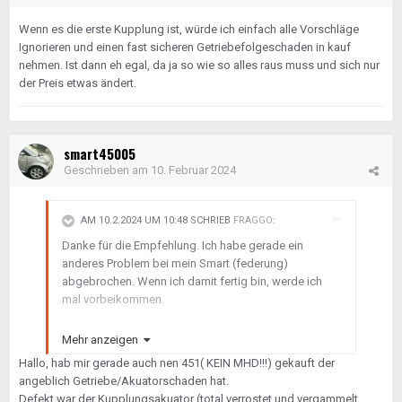
Wenn es die erste Kupplung ist, würde ich einfach alle Vorschläge
Ignorieren und einen fast sicheren Getriebefolgeschaden in kauf
nehmen. Ist dann eh egal, da ja so wie so alles raus muss und sich nur
der Preis etwas ändert.
smart45005
Geschrieben am
10. Februar 2024
AM 10.2.2024 UM 10:48 SCHRIEB
FRAGGO
:
Danke für die Empfehlung. Ich habe gerade ein
anderes Problem bei mein Smart (federung)
abgebrochen. Wenn ich damit fertig bin, werde ich
mal vorbeikommen.
Ich hab allerdings das Gefühl das es irgendwas mit
Mehr anzeigen
den Kontakten zutun haben muss. Zum beispiel wenn
Hallo, hab mir gerade auch nen 451( KEIN MHD!!!) gekauft der
man das Bremspedal durchdrückt beim eingelegten
angeblich Getriebe/Akuatorschaden hat.
Rückwärtsgang folgen ja 4 Kabeln vom Pedal. Davon
Defekt war der Kupplungsakuator (total verrostet und vergammelt,