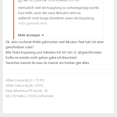
AM 10.2.2024 UM 12:43 SCHRIEB
NIXCOM
:
Vermutlich weil die Kupplung zu schwergängig wurde.
Das heißt, auch der neue Aktuator wird es
vielleicht nicht lange überleben wenn die Kupplung
nicht gemacht wird.
Jetzt ist vermutlich die Software drauf, die ohne
Mehr anzeigen
Rücksicht die Gänge reinknallt,
Ok also nochmal Welle gebrochen weil Akuator fest hab ich aber
auch wenn die Getriebeeingangswelle (wg.
geschrieben oder?
Kupp.fehler) noch nicht zum Stillstand gekommen ist.
Alle Tests Kupplung und Getriebe mit SD mit i.O. abgeschlossen.
Damit rettete Smart sich über die Garantiezeit, spätere
Sollte es wieder nicht gehen gebe ich Bescheid.
Getriebeschäden zahlte dann der Kunde.
Tauschen kannst du was du meinst am besten glei alles
Also sollte man doch die Kupplung machen.
450er Coupe Bj.01 / 72 PS,
Gruß Ludger
450er Cabrio Bj.06 / 61PS,
Seat Alhambra FR line Bj. 18
SD/ DDT4ALL/ VCDS vorhanden