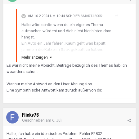
AM 16.2.2024 UM 10:44 SCHRIEB
SMART45005
:
Hallo wäre schön wenn du ein eigenes Thema
aufmachen würdest und dich nicht hier hinten dran
hängst.
Ein Auto ein Jahr fahren. Kaum geht was kaputt
jammern die Katze im Sack gekauft zu haben.
Da fehlt mir ein wenig das Verständnis dafür sorry.
Mehr anzeigen
Es war nicht meine Absicht. Beiträge bezüglich des Themas hab ich
woanders schon.
War nur meine Antwort an den User Ahnungslos.
Eine Sympathische Antwort kam zurück außer von dir.
Flicky76
Geschrieben am
6. Juli
Hallo, ich habe ein identisches Problem. Fehler P2802 .