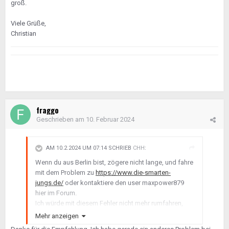
groß.
Viele Grüße,
Christian
fraggo
Geschrieben am
10. Februar 2024
AM 10.2.2024 UM 07:14 SCHRIEB
CHH
:
Wenn du aus Berlin bist, zögere nicht lange, und fahre
mit dem Problem zu
https://www.die-smarten-
jungs.de/
oder kontaktiere den user maxpower879
hier im Forum.
Ich würde mit diesem Fehler nicht mehr rumfahren,
wenn es nicht unbedingt notwendig ist. Das Risiko
Mehr anzeigen
teurer Folgeschäden ist sehr groß.