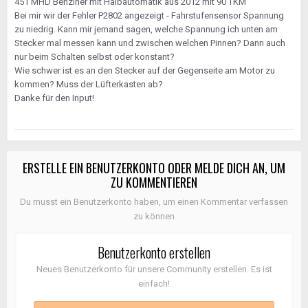
451 MHD Benziner mit Halbautomatik aus 2012 mit 90 TKM
Bei mir wir der Fehler P2802 angezeigt - Fahrstufensensor Spannung
zu niedrig. Kann mir jemand sagen, welche Spannung ich unten am
Stecker mal messen kann und zwischen welchen Pinnen? Dann auch
nur beim Schalten selbst oder konstant?
Wie schwer ist es an den Stecker auf der Gegenseite am Motor zu
kommen? Muss der Lüfterkasten ab?
Danke für den Input!
ERSTELLE EIN BENUTZERKONTO ODER MELDE DICH AN, UM
ZU KOMMENTIEREN
Du musst ein Benutzerkonto haben, um einen Kommentar verfassen
zu können
Benutzerkonto erstellen
Neues Benutzerkonto für unsere Community erstellen. Es ist
einfach!