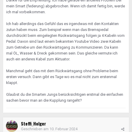
Danke für die Empfehlung. Ich habe gerade ein anderes Problem bei
mein Smart (federung) abgebrochen. Wenn ich damit fertig bin, werde
Viele Grüße,
ich mal vorbeikommen.
Christian
Ich hab allerdings das Gefühl das es irgendwas mit den Kontakten
zutun haben muss. Zum beispiel wenn man das Bremspedal
durchdrückt beim eingelegten Rückwärtsgang folgen ja 4 Kabeln vom
Pedal. Davon sind laut einem bekannten Youtube Video zwei Kabeln
zum Getriebe um den Rückwärtsgang zu Kommunizieren. Da kann
mal ÖL, Wasser & Dreck gekommen sein. Das gleiche vermute ich
auch ein anderes Kabel zum Aktuator.
Manchmal geht das mit dem Rückwärtsgang ohne Probleme beim
ersten versuch. Dann gibt es Tage wo es mal nicht zum erstenmal
klappt.
Glaubst du die Smarten Jungs berücksichtigen erstmal die einfachen
sachen bevor man an die Kupplung rangeht?
Steffi_Holger
Geschrieben am
10. Februar 2024