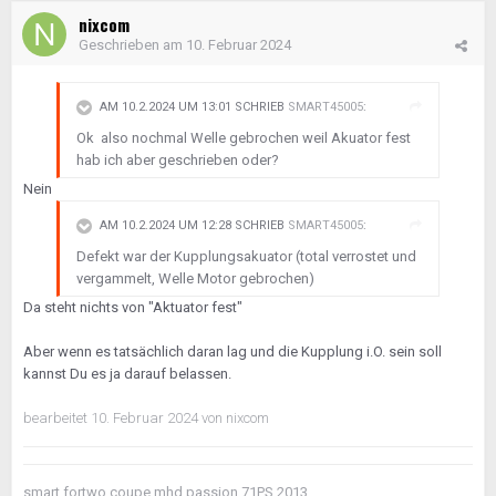
nixcom
Geschrieben am
10. Februar 2024
AM 10.2.2024 UM 13:01 SCHRIEB
SMART45005
:
Ok also nochmal Welle gebrochen weil Akuator fest
hab ich aber geschrieben oder?
Nein
AM 10.2.2024 UM 12:28 SCHRIEB
SMART45005
:
Defekt war der Kupplungsakuator (total verrostet und
vergammelt, Welle Motor gebrochen)
Da steht nichts von "Aktuator fest"
Aber wenn es tatsächlich daran lag und die Kupplung i.O. sein soll
kannst Du es ja darauf belassen.
bearbeitet
10. Februar 2024
von nixcom
smart fortwo coupe mhd passion 71PS 2013