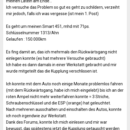
meinen Latein am Ende…
Ich versuche das Problem so gut es geht zu schildern, verzeiht
mir jedoch, falls ich was vergesse (ist mein 1. Post)
Es geht um meinen Smart 451, mhd mit 71ps.
Schlüsselnummer 1313/Ahn
Gelaufen : 150.000km
Es fing damit an, das ich mehrmals den Rückwärtsgang nicht
einlegen konnte (es hat mehrere Versuche gebraucht)
Ich habe es dann damals in einer Werkstatt gebracht und mir
wurde mitgeteilt das die Kupplung verschlissen ist.
Ich konnte mit dem Auto noch einige Monate problemlos fahren
(mit dem Rückwärtsgang, habe ich mich eingelebt) bis ich an der
roten Ampel nicht mehr weiterfahren konnte = 3 Striche,
Schraubenschlüssel und die ESP (orange) hat geleuchtet.
Nach mehreren ausschalten und einschalten des Autos, konnte
ich noch irgendwie zur Werkstatt.
Dank des Forums, konnte Ich mich einlesen und mir war
bewusst, das spätestens jetzt die Kupplung getauscht werden