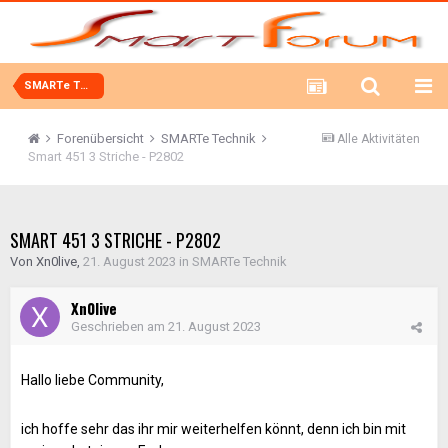
SMARTe Technik
Forenübersicht
SMARTe Technik
Alle Aktivitäten
Smart 451 3 Striche - P2802
SMART 451 3 STRICHE - P2802
Von
Xn0live
,
21. August 2023
in
SMARTe Technik
Xn0live
Geschrieben am
21. August 2023
Hallo liebe Community,
ich hoffe sehr das ihr mir weiterhelfen könnt, denn ich bin mit