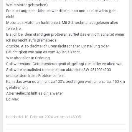
sind laut einem bekannten Youtube Video zwei Kabeln
Welle Motor gebrochen)
zum Getriebe um den Rückwärtsgang zu
Erneuert angelernt fährt einwandfrei nur ab und zu rückwärts geht
Kommunizieren. Da kann mal ÖL, Wasser & Dreck
nicht.
gekommen sein. Das gleiche vermute ich auch ein
Motor aus Motor an funktioniert. Mit Sd nochmal ausgelesen alles
anderes Kabel zum Aktuator.
fehlerfrei.
Bis ich bei dem ständigen probieren auffiel das er nicht schaltet wenn
Manchmal geht das mit dem Rückwärtsgang ohne
ich nur leicht aufs Bremspedal
Probleme beim ersten versuch. Dann gibt es Tage wo
drückte. Also dachte ich Bremslichtschalter, Einstellung oder
es mal nicht zum erstenmal klappt.
Feuchtigkeit wie man es vom 450er ja kennt.
War aber alles in Ordnung.
Glaubst du die Smarten Jungs berücksichtigen
Softwarestand Getriebesteuergerät abgefragt der leider veraltert war.
erstmal die einfachen sachen bevor man an die
Software aktualisiert die scheinbar aktuellste SW:4519024200
Kupplung rangeht?
und seitdem keine Probleme mehr.
Kann das zwar noch nicht zu 100% bestätigen weil ich erst ca. 150 km
gefahren bin.
Aber vielleicht hilft es dir ja weiter
Lg Max
bearbeitet
10. Februar 2024
von smart45005