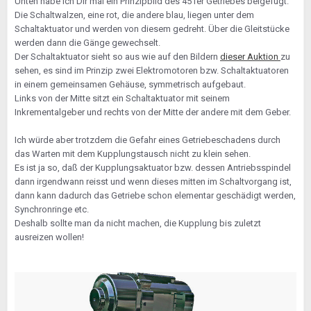
Unten habe ich Dir mal ein Prinzipbild des 451er Getriebes beigefügt.
Die Schaltwalzen, eine rot, die andere blau, liegen unter dem
Schaltaktuator und werden von diesem gedreht. Über die Gleitstücke
werden dann die Gänge gewechselt.
Der Schaltaktuator sieht so aus wie auf den Bildern
dieser Auktion
zu
sehen, es sind im Prinzip zwei Elektromotoren bzw. Schaltaktuatoren
in einem gemeinsamen Gehäuse, symmetrisch aufgebaut.
Links von der Mitte sitzt ein Schaltaktuator mit seinem
Inkrementalgeber und rechts von der Mitte der andere mit dem Geber.
Ich würde aber trotzdem die Gefahr eines Getriebeschadens durch
das Warten mit dem Kupplungstausch nicht zu klein sehen.
Es ist ja so, daß der Kupplungsaktuator bzw. dessen Antriebsspindel
dann irgendwann reisst und wenn dieses mitten im Schaltvorgang ist,
dann kann dadurch das Getriebe schon elementar geschädigt werden,
Synchronringe etc.
Deshalb sollte man da nicht machen, die Kupplung bis zuletzt
ausreizen wollen!