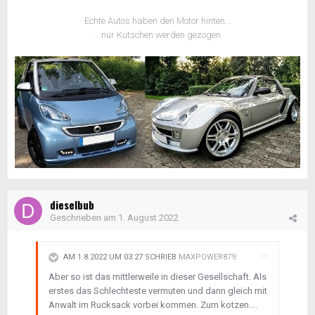
Echte Autos haben den Motor hinten...
...nur Kutschen werden gezogen
dieselbub
Geschrieben am
1. August 2022
AM 1.8.2022 UM 03:27 SCHRIEB
MAXPOWER879
:
Aber so ist das mittlerweile in dieser Gesellschaft. Als
erstes das Schlechteste vermuten und dann gleich mit
Anwalt im Rucksack vorbei kommen. Zum kotzen....