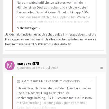
Naja am wirtschaftlichsten wäre es wohl mit dem
Händler einen Deal zu machen und sich die Kosten
Fair zu teilen. Du wirst keinen Smart mit knapp 100k
finden der eine wirklich gute Kupplung hat. Wenn die
einmal neu ist läuft der CDI die nächsten 100k in der
Regel günstig wie kein anderes Auto. Die Kosten für
Mehr anzeigen
die Kupplung fährt er in wenigen Monaten wieder rein
Ja deshalb finde ich es auch schade das Ihn herzugeben... Ist die
insbesondere wenn der Händler einen großen Teil der
Frage was es wert ist wenn ich alles machen würde dann wäre es
Kosten trägt.
bestimmt insgesamt 5500 Euro für das Auto
🙈
Er wird ja auch daran interessiert sein die Karre nicht
zurück zu nehmen.
maxpower879
Geschrieben am
31. Juli 2022
AM 31.7.2022 UM 17:43 SCHRIEB
CONDOMINO
:
Ich würde auch dazu raten, mit dem Händler zu reden
und auf Nacherfüllung zu drücken.
😉
Sachmängelhaftung, BGB... Lies dich mal ein. Da is nix
mit Kostenteilung. Beratung dazu gern von meiner
Seite - hab da gut Erfahrung.