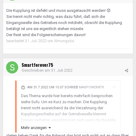
Die Kupplung ist defekt und muss ausgetauscht werden!
😟
Sie trennt nicht mehr richtig, was dazu führt, daß sich die
Eingangswelle des Getriebes noch mitdreht, obwohl die Kupplung
betätigt ist uns sie eigentlich stehen müsste.
Der Rest sind die Folgeerscheinungen davon!
bearbeitet
31. Juli 2022
von Ahnungslos
Smartforever75
Geschrieben am
31. Juli 2022
AM 31.7.2022 UM 15:57 SCHRIEB
MAXPOWER879
:
Das Thema wurde hier bereits mehrfach besprochen
siehe Sufu. Um es Kurz zu machen. Die Kupplung
trennt nicht ausreichend da die Verzahnung der
Kupplungsscheibe auf der Getriebewelle klemmt.
Dieses Verhalten verschlimmert sich wenn die Bauteile
warm sind aufgrund der Ausdehnung des Materials.
Mehr anzeigen
Kurzum neue Kupplung rein und bei der Montage die
Vielen lieben Dank für die Antwort das hört sich nicht gut an dann líber