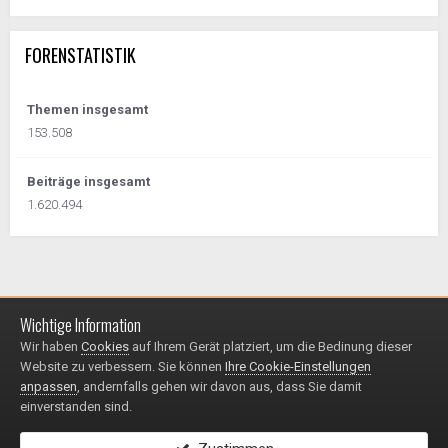
FORENSTATISTIK
Themen insgesamt
153.508
Beiträge insgesamt
1.620.494
Wichtige Information
Impressum / Datenschutzerklärung
Kontakt
Wir haben
Cookies
auf Ihrem Gerät platziert, um die Bedinung dieser
© 1999 - 2025
Website zu verbessern. Sie können
Ihre Cookie-Einstellungen
Powered by Invision Community
anpassen
, andernfalls gehen wir davon aus, dass Sie damit
einverstanden sind.