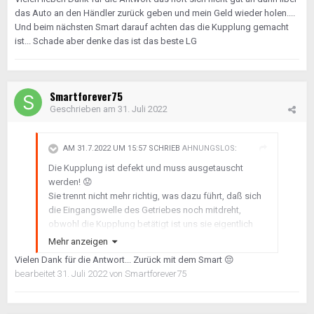
Eingangswelle penibel reinigen und leicht mit Fett
das Auto an den Händler zurück geben und mein Geld wieder holen....
benetzen. Hierbei ist allerdings ebenfalls weniger
Und beim nächsten Smart darauf achten das die Kupplung gemacht
mehr.
ist... Schade aber denke das ist das beste LG
Das Fett liegt dem Sachs Kupplungskit bei.
Zusätzlich sollte die aktuelle Software auf das
Getriebesteuergerät aufgespielt werden. Aber bitte in
Verbindung mit neuer Kupplung! Der Fehler ist mit der
Smartforever75
Software auch behoben das geht dann allerdings auf
Geschrieben am
31. Juli 2022
die Synchronringe des Getriebes.
AM 31.7.2022 UM 15:57 SCHRIEB
AHNUNGSLOS
:
Die Kupplung ist defekt und muss ausgetauscht
werden!
😟
Sie trennt nicht mehr richtig, was dazu führt, daß sich
die Eingangswelle des Getriebes noch mitdreht,
obwohl die Kupplung betätigt ist uns sie eigentlich
stehen müsste.
Mehr anzeigen
Der Rest sind die Folgeerscheinungen davon!
Vielen Dank für die Antwort... Zurück mit dem Smart
😔
bearbeitet
31. Juli 2022
von Smartforever75