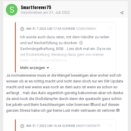
Smartforever75
Geschrieben am
31. Juli 2022
AM 31.7.2022 UM 17:43 SCHRIEB
CONDOMINO
:
Ich würde auch dazu raten, mit dem Händler zu reden
und auf Nacherfüllung zu drücken.
😉
Sachmängelhaftung, BGB... Lies dich mal ein. Da is nix
mit Kostenteilung. Beratung dazu gern von meiner
Seite - hab da gut Erfahrung.
Mehr anzeigen
Ja normalerweise muss er die Mängel beseitigen aber woher soll ich
wissen ob er es richtig macht und nicht dann doch nur ein SW Update
macht und wer weiss was noch an dem auto ist wenn es schon so
anfängt... Hab das Auto eigentlich günstig bekommen aber ich denke
da sind noch die Stoßdämpfer durch denn der quietscht ganz schön
bei jubeln und Beim beschleunigen oder bremsen
🙈
und auf diesen
ganzen Stress habe ich gar keine Lust mehr vertrauen ist verloren
🙈
AM 31.7.2022 UM 16:44 SCHRIEB
MAXPOWER879
: