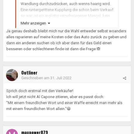
Wandlung durchzudrücken, auch wenns haarig wird.
Eine runtergerittene Kupplung die schon beim Verkauf
so war, ist ein arglistig verschwiegener Mangel, kein
Verschleiß.
Mehr anzeigen
Ja genau deshalb bleibt mich nur die Wahl entweder selbst woanders
alles raparieren auf meine Kosten oder das Auto zurück zu geben und
dann ein anderen suchen ob ich aber dann für das Geld einen
besseren oder schlechteren finde ist dann die Frage
🙈
Outliner
Geschrieben am
31. Juli 2022
Sprich doch erstmal mit den Verkäufer!
Ich will jetzt nicht Al Capone zitieren, aber es passt doch:
"Mit einem freundlichen Wort und einer Waffe erreicht man mehr als
mit einem freundlichen Wort allein."
😁
maxpower879