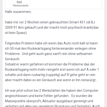
Audi
Themenstarter
Hallo zusammen,
habe mir vor 2 Wochen einen gebrauchten Smart 451 cdi BJ
2009 91 tkm gekauft und der macht mich psychisch krank(das
ist kein Spass)
Folgendes Problem habe ich wenn das Auto noch kalt ist kann
ich 50 mal den Rückwärtsgang hintereinander einlegen ohne
Probleme.. Und geht auch ganz sanft rein ohne seltsamen
Geräusch.
Sobald er warm gefahren ist kommen die Probleme das der
Rückwärtsgang nicht mehr reingeht erst wenn ich auf A oder 1
schalte und dann ruckartig (ruppelig) auf R gehe geht er rein
aber macht dabei so ein Geräusch wie wenn er ihn reinwürgt...
Ich war jetzt schon bei 2 Werkstätten die haben den Computer
angeschlossen und keine Fehler gefunden... Es wurden die
Massepunkte überprüft, Aktuator ausgebaut gereinigt und
gefettet und alles neu angelernt (Kupplung und Getriebe). Auch