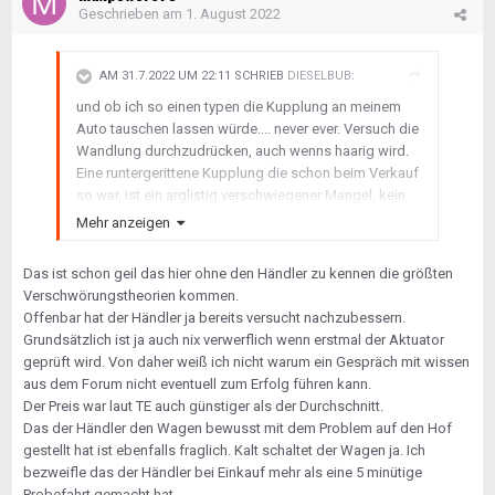
Geschrieben am
1. August 2022
AM 31.7.2022 UM 22:11 SCHRIEB
DIESELBUB
:
und ob ich so einen typen die Kupplung an meinem
Auto tauschen lassen würde.... never ever. Versuch die
Wandlung durchzudrücken, auch wenns haarig wird.
Eine runtergerittene Kupplung die schon beim Verkauf
so war, ist ein arglistig verschwiegener Mangel, kein
Verschleiß.
Mehr anzeigen
Das ist schon geil das hier ohne den Händler zu kennen die größten
Verschwörungstheorien kommen.
Offenbar hat der Händler ja bereits versucht nachzubessern.
Grundsätzlich ist ja auch nix verwerflich wenn erstmal der Aktuator
geprüft wird. Von daher weiß ich nicht warum ein Gespräch mit wissen
aus dem Forum nicht eventuell zum Erfolg führen kann.
Der Preis war laut TE auch günstiger als der Durchschnitt.
Das der Händler den Wagen bewusst mit dem Problem auf den Hof
gestellt hat ist ebenfalls fraglich. Kalt schaltet der Wagen ja. Ich
bezweifle das der Händler bei Einkauf mehr als eine 5 minütige
Probefahrt gemacht hat.