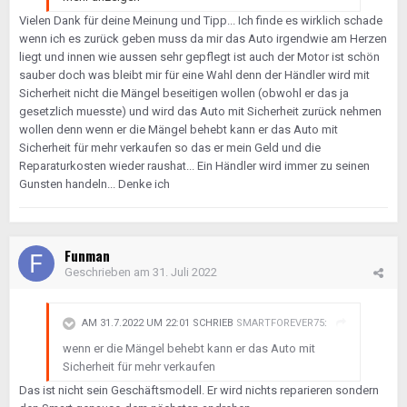
kann ich mir allerdings kaum vorstellen, daß ein
Vielen Dank für deine Meinung und Tipp... Ich finde es wirklich schade
Händler das widerstandslos mitmacht.
wenn ich es zurück geben muss da mir das Auto irgendwie am Herzen
liegt und innen wie aussen sehr gepflegt ist auch der Motor ist schön
Viel Glück.
sauber doch was bleibt mir für eine Wahl denn der Händler wird mit
Sicherheit nicht die Mängel beseitigen wollen (obwohl er das ja
gesetzlich muesste) und wird das Auto mit Sicherheit zurück nehmen
wollen denn wenn er die Mängel behebt kann er das Auto mit
Sicherheit für mehr verkaufen so das er mein Geld und die
Reparaturkosten wieder raushat... Ein Händler wird immer zu seinen
Gunsten handeln... Denke ich
Funman
Geschrieben am
31. Juli 2022
AM 31.7.2022 UM 22:01 SCHRIEB
SMARTFOREVER75
:
wenn er die Mängel behebt kann er das Auto mit
Sicherheit für mehr verkaufen
Das ist nicht sein Geschäftsmodell. Er wird nichts reparieren sondern