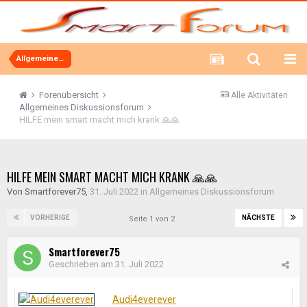
Allgemeines Diskussionsforum
Forenübersicht
Alle Aktivitäten
Allgemeines Diskussionsforum
HILFE mein smart macht mich krank 🙏🙏
HILFE MEIN SMART MACHT MICH KRANK 🙏🙏
Von
Smartforever75
,
31. Juli 2022
in
Allgemeines Diskussionsforum
VORHERIGE
NÄCHSTE
Seite 1 von 2
Smartforever75
Geschrieben am
31. Juli 2022
Audi4everever