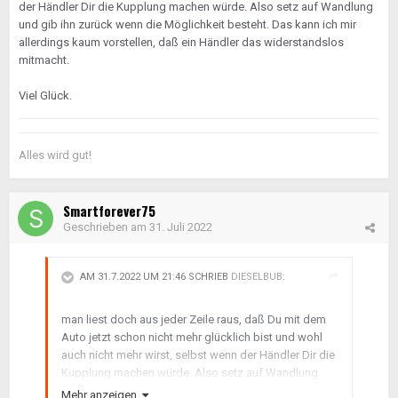
der Händler Dir die Kupplung machen würde. Also setz auf Wandlung
und gib ihn zurück wenn die Möglichkeit besteht. Das kann ich mir
allerdings kaum vorstellen, daß ein Händler das widerstandslos
mitmacht.
Viel Glück.
Alles wird gut!
Smartforever75
Geschrieben am
31. Juli 2022
AM 31.7.2022 UM 21:46 SCHRIEB
DIESELBUB
:
man liest doch aus jeder Zeile raus, daß Du mit dem
Auto jetzt schon nicht mehr glücklich bist und wohl
auch nicht mehr wirst, selbst wenn der Händler Dir die
Kupplung machen würde. Also setz auf Wandlung
und gib ihn zurück wenn die Möglichkeit besteht. Das
Mehr anzeigen