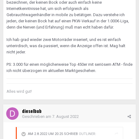
bezeichnen, der keinen Bock oder auch einfach keine
Internetkenntnisse hat, um sich erfolgreich als
Gebrauchtwagenhändler in mobile zu betätigen. Dazu verstehe ich
jeden, der keinen Bock hat auf einen PKW-Verkauf in der 1.000€-Liga,
denn die Nerven (und Erfahrung) muß man echt haben dafür.
Ich hab grad wieder zwei Motorräder inseriert, und es ist einfach
unterirdisch, was da passiert, wenn die Anzeige offen ist. Mag halt
nicht jeder.
PS: 3.000 für einen möglicherweise Top 450er mit seriösem ATM - finde
ich nicht überzogen im aktuellen Marktgeschehen.
Alles wird gut!
dieselbub
Geschrieben am
7. August 2022
AM 2.8.2022 UM 20:25 SCHRIEB
OUTLINER
: