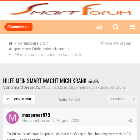
Allgemeines Diskussionsforum
Forenübersicht
Alle Aktivitäten
Allgemeines Diskussionsforum
HILFE mein smart macht mich krank 🙏🙏
HILFE MEIN SMART MACHT MICH KRANK 🙏🙏
Von
Smartforever75
,
31. Juli 2022
in
Allgemeines Diskussionsforum
VORHERIGE
NÄCHSTE
Seite 2 von 2
maxpower879
Geschrieben am
2. August 2022
Es ist vollkommen legetim. Wenn der Wagen für das doppelte des EK