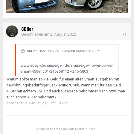
CDIler
Geschrieben am
2. August 2022
AM 2.8.2022 UM 12:51 SCHRIEB
SMARTEHARRY
:
www.ebay-kleinanzeigen.de/s-anzeige/flower-power-
smart-450-mc01/2163681127-216-5803
Warum sollte man so viel Geld für einen alten Smart ausgeben mit
gewöhnungsbedürftiger Lackierung/Optik, wenn man für das Geld
450er mit echtem ESP und auch Sidebags bekommen kann bzw. man
auch schon 451er bekommt?
bearbeitet
2. August 2022
von CDIler
Echte Autos haben den Motor hinten...