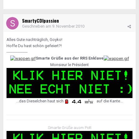
SmartyCDIpassion
Geschrieben am
9. November 2010
Alles Gute nachträglich, Goyko!
Hoffe Du hast schön gefeiert?!
-----------------
Smarte Grüße aus der RRS Enklave
Monsieur le Président
...das Dieselchen haut sich
auf die Kante...
Smarte Grüße ausm Pott