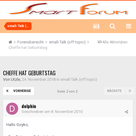
small-Talk (off topic)
Forenübersicht
small-Talk (off topic)
Alle Aktivitäten
Cheffe hat Geburtstag
CHEFFE HAT GEBURTSTAG
Von
Utzle
,
24. November 2018
in
small-Talk (off topic)
VORHERIGE
NÄCHSTE
Seite 2 von 2
delphin
Geschrieben am
8. November 2010
Hallo Goyko,