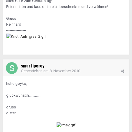
alles Gute zum Geburtstag!
Feier schön und lass dich reich beschenken und verwöhnen!
Gruss
Reinhard
-----------------
smartipercy
Geschrieben am
8. November 2010
huhu goyko,
glückwunsch.............
gruss
dieter
-----------------