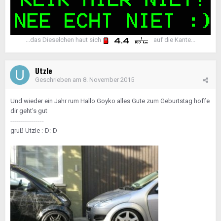
...das Dieselchen haut sich
auf die Kante...
Utzle
Geschrieben am
8. November 2015
Und wieder ein Jahr rum Hallo Goyko alles Gute zum Geburtstag hoffe
dir geht's gut
-----------------
gruß Utzle :-D:-D