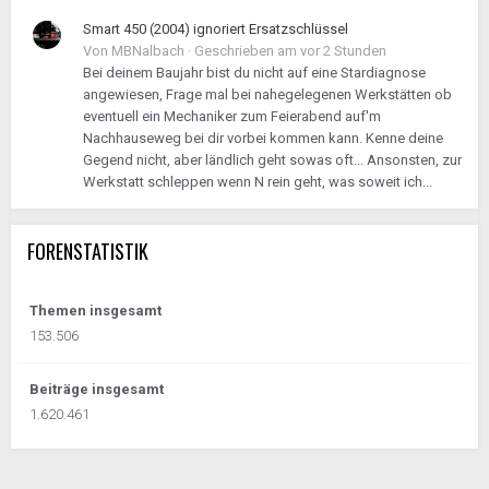
Smart 450 (2004) ignoriert Ersatzschlüssel
Von
MBNalbach
·
Geschrieben am
vor 2 Stunden
Bei deinem Baujahr bist du nicht auf eine Stardiagnose
angewiesen, Frage mal bei nahegelegenen Werkstätten ob
eventuell ein Mechaniker zum Feierabend auf'm
Nachhauseweg bei dir vorbei kommen kann. Kenne deine
Gegend nicht, aber ländlich geht sowas oft... Ansonsten, zur
Werkstatt schleppen wenn N rein geht, was soweit ich...
FORENSTATISTIK
Themen insgesamt
153.506
Beiträge insgesamt
1.620.461