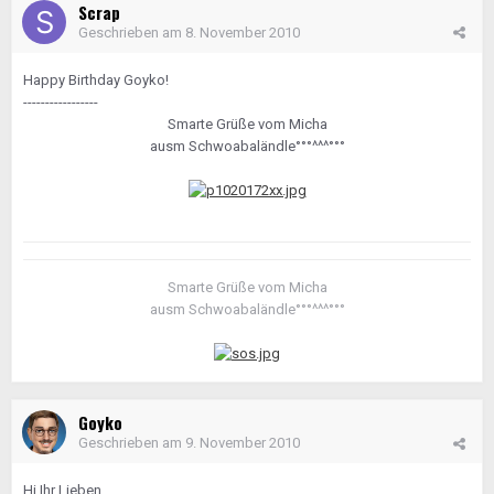
Scrap
Geschrieben am
8. November 2010
Happy Birthday Goyko!
-----------------
Smarte Grüße vom Micha
ausm Schwoabaländle°°°^^^°°°
Smarte Grüße vom Micha
ausm Schwoabaländle°°°^^^°°°
Goyko
Geschrieben am
9. November 2010
Hi Ihr Lieben,