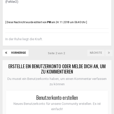
(Fehler2)
[ Diese Nachricht wurde editiert von
PW
am 24.11.2018 um 06:40 Uhr ]
In der Ruhe liegt die Kraft.
VORHERIGE
NÄCHSTE
Seite 2 von 2
ERSTELLE EIN BENUTZERKONTO ODER MELDE DICH AN, UM
ZU KOMMENTIEREN
Du musst ein Benutzerkonto haben, um einen Kommentar verfassen
zu können
Benutzerkonto erstellen
Neues Benutzerkonto für unsere Community erstellen. Es ist
einfach!