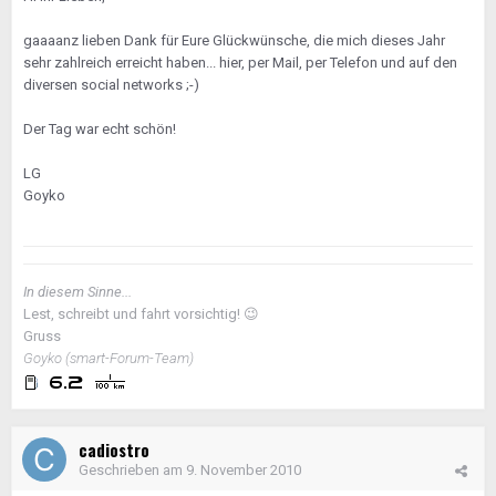
gaaaanz lieben Dank für Eure Glückwünsche, die mich dieses Jahr
sehr zahlreich erreicht haben... hier, per Mail, per Telefon und auf den
diversen social networks ;-)
Der Tag war echt schön!
LG
Goyko
In diesem Sinne...
Lest, schreibt und fahrt vorsichtig!
😉
Gruss
Goyko (smart-Forum-Team)
cadiostro
Geschrieben am
9. November 2010