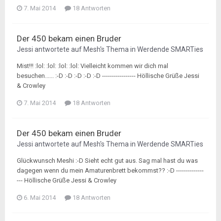
7. Mai 2014
18 Antworten
Der 450 bekam einen Bruder
Jessi
antwortete auf
Mesh
's Thema in
Werdende SMARTies
Mist!!! :lol: :lol: :lol: :lol: Vielleicht kommen wir dich mal
besuchen...... :-D :-D :-D :-D :-D ----------------- Höllische Grüße Jessi
& Crowley
7. Mai 2014
18 Antworten
Der 450 bekam einen Bruder
Jessi
antwortete auf
Mesh
's Thema in
Werdende SMARTies
Glückwunsch Meshi :-D Sieht echt gut aus. Sag mal hast du was
dagegen wenn du mein Amaturenbrett bekommst?? :-D --------------
--- Höllische Grüße Jessi & Crowley
6. Mai 2014
18 Antworten