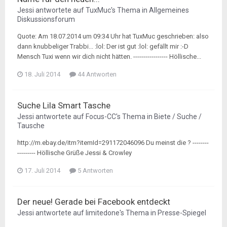
Jessi
antwortete auf
TuxMuc
's Thema in
Allgemeines
Diskussionsforum
Quote: Am 18.07.2014 um 09:34 Uhr hat TuxMuc geschrieben: also
dann knubbeliger Trabbi... :lol: Der ist gut :lol: gefällt mir :-D
Mensch Tuxi wenn wir dich nicht hätten. ----------------- Höllische...
18. Juli 2014
44 Antworten
Suche Lila Smart Tasche
Jessi
antwortete auf
Focus-CC
's Thema in
Biete / Suche /
Tausche
http://m.ebay.de/itm?itemId=291172046096 Du meinst die ? --------
--------- Höllische Grüße Jessi & Crowley
17. Juli 2014
5 Antworten
Der neue! Gerade bei Facebook entdeckt
Jessi
antwortete auf
limitedone
's Thema in
Presse-Spiegel