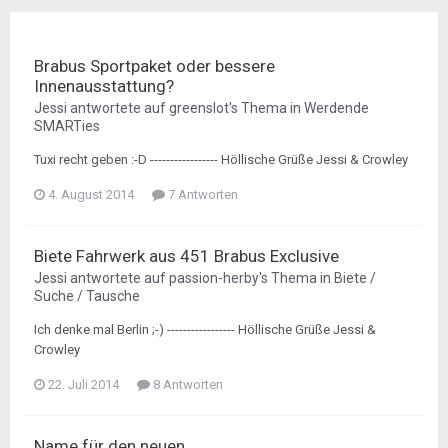
Brabus Sportpaket oder bessere
Innenausstattung?
Jessi
antwortete auf
greenslot
's Thema in
Werdende
SMARTies
Tuxi recht geben :-D ----------------- Höllische Grüße Jessi & Crowley
4. August 2014
7 Antworten
Biete Fahrwerk aus 451 Brabus Exclusive
Jessi
antwortete auf
passion-herby
's Thema in
Biete /
Suche / Tausche
Ich denke mal Berlin ;-) ----------------- Höllische Grüße Jessi &
Crowley
22. Juli 2014
8 Antworten
Name für den neuen...