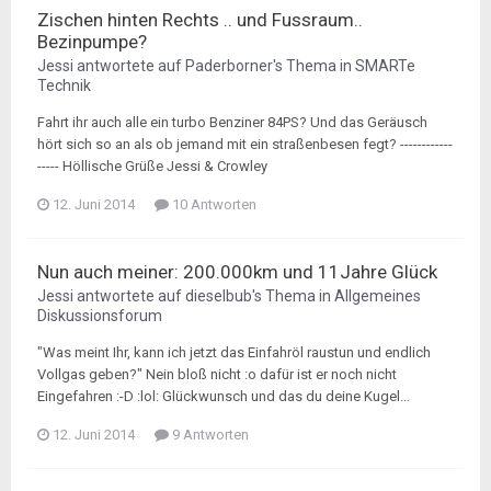
Zischen hinten Rechts .. und Fussraum..
Bezinpumpe?
Jessi
antwortete auf
Paderborner
's Thema in
SMARTe
Technik
Fahrt ihr auch alle ein turbo Benziner 84PS? Und das Geräusch
hört sich so an als ob jemand mit ein straßenbesen fegt? ------------
----- Höllische Grüße Jessi & Crowley
12. Juni 2014
10 Antworten
Nun auch meiner: 200.000km und 11Jahre Glück
Jessi
antwortete auf
dieselbub
's Thema in
Allgemeines
Diskussionsforum
"Was meint Ihr, kann ich jetzt das Einfahröl raustun und endlich
Vollgas geben?" Nein bloß nicht :o dafür ist er noch nicht
Eingefahren :-D :lol: Glückwunsch und das du deine Kugel...
12. Juni 2014
9 Antworten