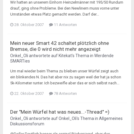
Wir hatten an unserem Einhorn Heinzelmänner mit 195/50 Rundum
drauf, ging ohne Probleme. Bei den Newlinern muss vorne unter
Umständen etwas Platz gemacht werden. Darf der...
28. Oktober 2007
11 Antworten
Mein neuer Smart 42 schaltet plötzlich ohne
Bremse, die 0 wird nicht mehr angezeigt
Onkel_Oli
antwortete auf
Kitekat
's Thema in
Werdende
SMARTies
Um mal wieder beim Thema zu bleiben unser Würfel zeigt auch
ein blinkendes N. Das hat aber nix zu sagen weil der hat ja schon
5k-Kilometer runter. Ich bezweifle aber das er sich selbst nach...
22. Oktober 2007
78 Antworten
Der "Mein Würfel hat was neues...-Thread" =)
Onkel_Oli
antwortete auf
Onkel_Oli
's Thema in
Allgemeines
Diskussionsforum
@Dollar Deutlich besser als orginal Rückspiegel, aber das