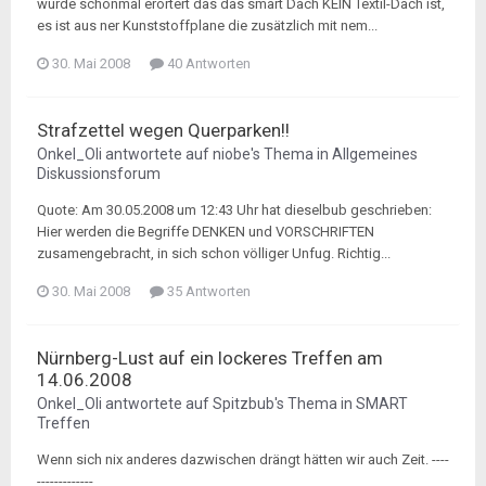
wurde schonmal erörtert das das smart Dach KEIN Textil-Dach ist,
es ist aus ner Kunststoffplane die zusätzlich mit nem...
30. Mai 2008
40 Antworten
Strafzettel wegen Querparken!!
Onkel_Oli
antwortete auf
niobe
's Thema in
Allgemeines
Diskussionsforum
Quote: Am 30.05.2008 um 12:43 Uhr hat dieselbub geschrieben:
Hier werden die Begriffe DENKEN und VORSCHRIFTEN
zusamengebracht, in sich schon völliger Unfug. Richtig...
30. Mai 2008
35 Antworten
Nürnberg-Lust auf ein lockeres Treffen am
14.06.2008
Onkel_Oli
antwortete auf
Spitzbub
's Thema in
SMART
Treffen
Wenn sich nix anderes dazwischen drängt hätten wir auch Zeit. ----
-------------