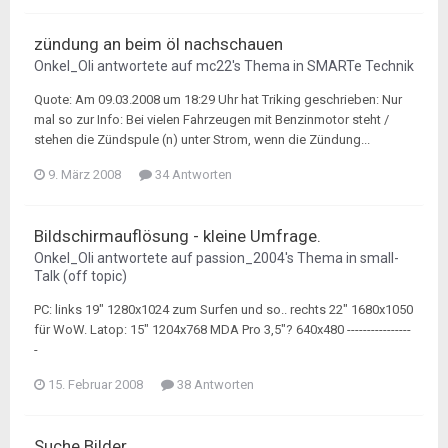
zündung an beim öl nachschauen
Onkel_Oli
antwortete auf
mc22
's Thema in
SMARTe Technik
Quote: Am 09.03.2008 um 18:29 Uhr hat Triking geschrieben: Nur
mal so zur Info: Bei vielen Fahrzeugen mit Benzinmotor steht /
stehen die Zündspule (n) unter Strom, wenn die Zündung...
9. März 2008
34 Antworten
Bildschirmauflösung - kleine Umfrage.
Onkel_Oli
antwortete auf
passion_2004
's Thema in
small-
Talk (off topic)
PC: links 19" 1280x1024 zum Surfen und so.. rechts 22" 1680x1050
für WoW. Latop: 15" 1204x768 MDA Pro 3,5"? 640x480 ----------------
-
15. Februar 2008
38 Antworten
Suche Bilder