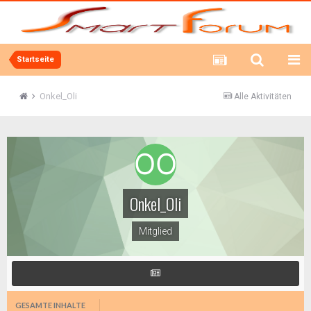
Startseite
Onkel_Oli
Alle Aktivitäten
Onkel_Oli
Mitglied
GESAMTE INHALTE