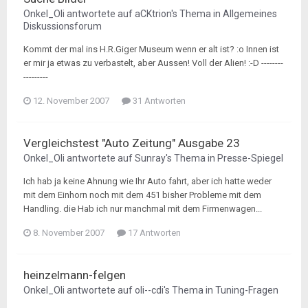
Onkel_Oli
antwortete auf
aCKtrion
's Thema in
Allgemeines
Diskussionsforum
Kommt der mal ins H.R.Giger Museum wenn er alt ist? :o Innen ist
er mir ja etwas zu verbastelt, aber Aussen! Voll der Alien! :-D --------
---------
12. November 2007
31 Antworten
Vergleichstest "Auto Zeitung" Ausgabe 23
Onkel_Oli
antwortete auf
Sunray
's Thema in
Presse-Spiegel
Ich hab ja keine Ahnung wie Ihr Auto fahrt, aber ich hatte weder
mit dem Einhorn noch mit dem 451 bisher Probleme mit dem
Handling. die Hab ich nur manchmal mit dem Firmenwagen...
8. November 2007
17 Antworten
heinzelmann-felgen
Onkel_Oli
antwortete auf
oli--cdi
's Thema in
Tuning-Fragen