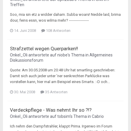
Treffen
Soo, mia sin etz a widder daham. Subba woars! Nedde laid, brima
dour, feins essn, wos wilma mehr? -----------------
14. Juni 2008
108 Antworten
Strafzettel wegen Querparken!!
Onkel_Oli
antwortete auf
niobe
's Thema in
Allgemeines
Diskussionsforum
Quote: Am 30.05.2008 um 20:48 Uhr hat smartling geschrieben:
Damit sich auch jeder unter 'ner senkrechten Parklücke was
vorstellen kann, hier mal am Beispiel eines Smarts. :-D och...
30. Mai 2008
35 Antworten
Verdeckpflege - Was nehmt Ihr so ?!?
Onkel_Oli
antwortete auf
tobsim
's Thema in
Cabrio
Ich nehm den Dampfstrahler, klappt Prima. Irgenwo im Forum