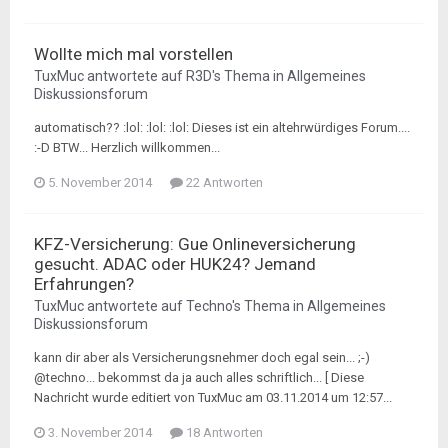
Wollte mich mal vorstellen
TuxMuc
antwortete auf
R3D
's Thema in
Allgemeines
Diskussionsforum
automatisch?? :lol: :lol: :lol: Dieses ist ein altehrwürdiges Forum....
:-D BTW... Herzlich willkommen...
5. November 2014
22 Antworten
KFZ-Versicherung: Gue Onlineversicherung
gesucht. ADAC oder HUK24? Jemand
Erfahrungen?
TuxMuc
antwortete auf
Techno
's Thema in
Allgemeines
Diskussionsforum
kann dir aber als Versicherungsnehmer doch egal sein... ;-)
@techno... bekommst da ja auch alles schriftlich... [ Diese
Nachricht wurde editiert von TuxMuc am 03.11.2014 um 12:57...
3. November 2014
18 Antworten