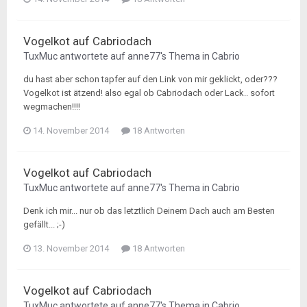
Vogelkot auf Cabriodach
TuxMuc
antwortete auf
anne77
's Thema in
Cabrio
du hast aber schon tapfer auf den Link von mir geklickt, oder???
Vogelkot ist ätzend! also egal ob Cabriodach oder Lack.. sofort
wegmachen!!!!
14. November 2014
18 Antworten
Vogelkot auf Cabriodach
TuxMuc
antwortete auf
anne77
's Thema in
Cabrio
Denk ich mir... nur ob das letztlich Deinem Dach auch am Besten
gefällt... ;-)
13. November 2014
18 Antworten
Vogelkot auf Cabriodach
TuxMuc
antwortete auf
anne77
's Thema in
Cabrio