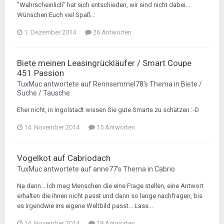
"Wahrscheinlich" hat sich entschieden, wir sind nicht dabei...
Wünschen Euch viel Spaß...
1. Dezember 2014
26 Antworten
Biete meinen Leasingrückläufer / Smart Coupe
451 Passion
TuxMuc
antwortete auf
Rennsemmel78
's Thema in
Biete /
Suche / Tausche
Eher nicht, in Ingolstadt wissen Sie gute Smarts zu schätzen :-D
14. November 2014
15 Antworten
Vogelkot auf Cabriodach
TuxMuc
antwortete auf
anne77
's Thema in
Cabrio
Na dann... Ich mag Menschen die eine Frage stellen, eine Antwort
erhalten die ihnen nicht passt und dann so lange nachfragen, bis
es irgendwie ins eigene Weltbild passt... Lass...
14. November 2014
18 Antworten