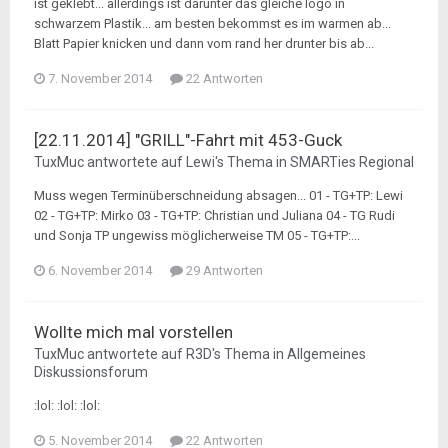
ist geklebt... allerdings ist darunter das gleiche logo in
schwarzem Plastik... am besten bekommst es im warmen ab...
Blatt Papier knicken und dann vom rand her drunter bis ab...
7. November 2014
22 Antworten
[22.11.2014] "GRILL"-Fahrt mit 453-Guck
TuxMuc
antwortete auf
Lewi
's Thema in
SMARTies Regional
Muss wegen Terminüberschneidung absagen... 01 - TG+TP: Lewi
02 - TG+TP: Mirko 03 - TG+TP: Christian und Juliana 04 - TG Rudi
und Sonja TP ungewiss möglicherweise TM 05 - TG+TP:...
6. November 2014
29 Antworten
Wollte mich mal vorstellen
TuxMuc
antwortete auf
R3D
's Thema in
Allgemeines
Diskussionsforum
:lol: :lol: :lol:
5. November 2014
22 Antworten