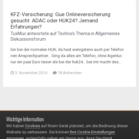
KFZ-Versicherung: Gue Onlineversicherung
gesucht. ADAC oder HUK24? Jemand
Erfahrungen?
TuxMuc
antwortete auf
Techno
's Thema in
Allgemeines
Diskussionsforum
bin bei der normalen HUK, da hast wenigstens auch per Telefon
nen Ansprechpartner... Ging da alles am Telefon, ohne Agentur..
nur ein paar Euro teurer als bei der huk24... bei mir macht des...
3. November 2014
18 Antworten
Wichtige Information
Impressum / Datenschutzerklärung
Kontakt
Wir haben
Cookies
auf Ihrem Gerät platziert, um die Bedinung dieser
© 1999 - 2025
Website zu verbessern. Sie können
Ihre Cookie-Einstellungen
Powered by Invision Community
anpassen
, andernfalls gehen wir davon aus, dass Sie damit