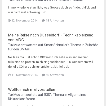
immer wieder erstaunlich, was Google doch so findet... klick und
war nicht mal schwierig... :-D
12. November 2014
18 Antworten
Meine Reise nach Düsseldorf - Technikspielzeug
von MDC.
TuxMuc
antwortete auf
SmartSchnuller
's Thema in
Zubehör
für den SMART
Ne, lass mal.. ist schon OK! Wenn ich sehe was andere hier
teilweise so posten, mich eingeschlossen.. :-D Ausserdem will
der olle CDIler doch nur spielen... :lol: :lol: :lol:
11. November 2014
50 Antworten
Wollte mich mal vorstellen
TuxMuc
antwortete auf
R3D
's Thema in
Allgemeines
Diskussionsforum