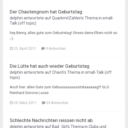
Der Chaotengnom hat Geburtstag
delphin
antwortete auf
QuarkmitZahlen
's Thema in
small-
Talk (off topic)
hey Benny, alles gute zum Geburtstag! Stress deine Eltern nicht so
;-)
25. April 2011
9 Antworten
Die Lütte hat auch wieder Geburtstag
delphin
antwortete auf
Chaoti
's Thema in
small-Talk (off
topic)
Auch hier: alles Gute zum Gebuuuuuuuuuurtstaaaaaag!!! GLG
Reinhard Simone Lucas
29. März 2011
29 Antworten
Schlechte Nachrichten reissen nicht ab.
delphin
antwortete auf
Bad_Girl
's Thema in
Clubs und