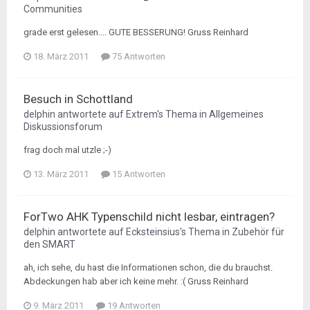
Communities
grade erst gelesen.... GUTE BESSERUNG! Gruss Reinhard
18. März 2011
75 Antworten
Besuch in Schottland
delphin
antwortete auf
Extrem
's Thema in
Allgemeines
Diskussionsforum
frag doch mal utzle ;-)
13. März 2011
15 Antworten
ForTwo AHK Typenschild nicht lesbar, eintragen?
delphin
antwortete auf
Ecksteinsius
's Thema in
Zubehör für
den SMART
ah, ich sehe, du hast die Informationen schon, die du brauchst.
Abdeckungen hab aber ich keine mehr. :( Gruss Reinhard
9. März 2011
19 Antworten