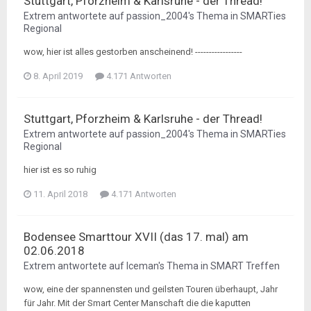
Stuttgart, Pforzheim & Karlsruhe - der Thread!
Extrem
antwortete auf
passion_2004
's Thema in
SMARTies
Regional
wow, hier ist alles gestorben anscheinend! -----------------
8. April 2019
4.171 Antworten
Stuttgart, Pforzheim & Karlsruhe - der Thread!
Extrem
antwortete auf
passion_2004
's Thema in
SMARTies
Regional
hier ist es so ruhig
11. April 2018
4.171 Antworten
Bodensee Smarttour XVII (das 17. mal) am
02.06.2018
Extrem
antwortete auf
Iceman
's Thema in
SMART Treffen
wow, eine der spannensten und geilsten Touren überhaupt, Jahr
für Jahr. Mit der Smart Center Manschaft die die kaputten