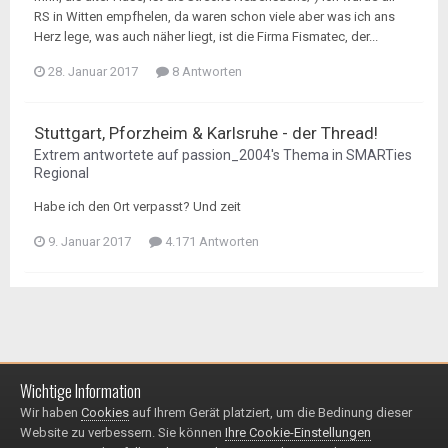
RS in Witten empfhelen, da waren schon viele aber was ich ans
Herz lege, was auch näher liegt, ist die Firma Fismatec, der...
28. Januar 2017
8 Antworten
Stuttgart, Pforzheim & Karlsruhe - der Thread!
Extrem
antwortete auf
passion_2004
's Thema in
SMARTies
Regional
Habe ich den Ort verpasst? Und zeit
9. Januar 2017
4.171 Antworten
Wichtige Information
Impressum / Datenschutzerklärung
Kontakt
Wir haben
Cookies
auf Ihrem Gerät platziert, um die Bedinung dieser
© 1999 - 2025
Website zu verbessern. Sie können
Ihre Cookie-Einstellungen
Powered by Invision Community