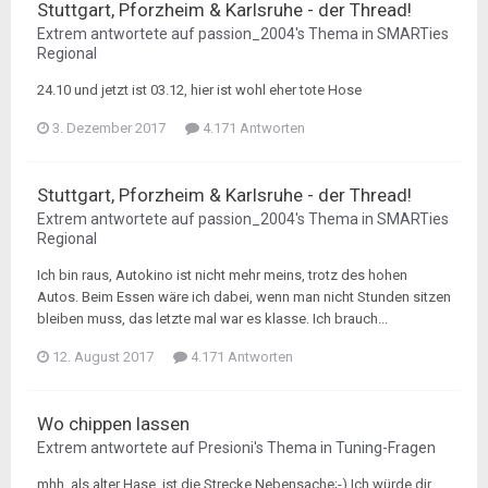
Stuttgart, Pforzheim & Karlsruhe - der Thread!
Extrem
antwortete auf
passion_2004
's Thema in
SMARTies
Regional
24.10 und jetzt ist 03.12, hier ist wohl eher tote Hose
3. Dezember 2017
4.171 Antworten
Stuttgart, Pforzheim & Karlsruhe - der Thread!
Extrem
antwortete auf
passion_2004
's Thema in
SMARTies
Regional
Ich bin raus, Autokino ist nicht mehr meins, trotz des hohen
Autos. Beim Essen wäre ich dabei, wenn man nicht Stunden sitzen
bleiben muss, das letzte mal war es klasse. Ich brauch...
12. August 2017
4.171 Antworten
Wo chippen lassen
Extrem
antwortete auf
Presioni
's Thema in
Tuning-Fragen
mhh, als alter Hase, ist die Strecke Nebensache;-) Ich würde dir