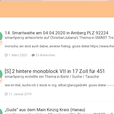
14. Smartweihe am 04.04.2020 in Amberg PLZ 92224
smartipercy
antwortete auf
ChristianJuliana
's Thema in
SMART Tre
morsche, wir sind auch dabei, anreise freitag. gruss dieter https://www.rh
1. März 2020
25 Antworten
[S] 2 hintere monoblock VII in 17 Zoll für 451
smartipercy
erstellte ein Thema in
Biete / Suche / Tausche
wie im titel, suche ich 2 stück in org. silber/glanzgedreht. gruss dieter ---------
11. Januar 2019
,,Gude“ aus dem Main Kinzig Kreis (Hanau)