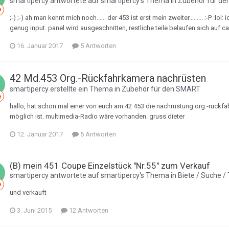
smartipercy
antwortete auf
smartipercy
's Thema in
Zubehör für d
;-) ;-) ah man kennt mich noch...... der 453 ist erst mein zweiter......... :-P :lo
genug input. panel wird ausgeschnitten, restliche teile belaufen sich auf ca
16. Januar 2017
5 Antworten
42 Md.453 Org.-Rückfahrkamera nachrüsten
smartipercy
erstellte ein Thema in
Zubehör für den SMART
hallo, hat schon mal einer von euch am 42 453 die nachrüstung org.-rück
möglich ist. multimedia-Radio wäre vorhanden. gruss dieter
12. Januar 2017
5 Antworten
(B) mein 451 Coupe Einzelstück "Nr.55" zum Verkauf
smartipercy
antwortete auf
smartipercy
's Thema in
Biete / Suche /
und verkauft
3. Juni 2015
12 Antworten