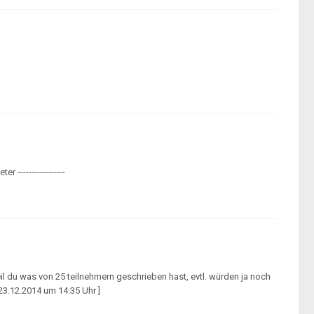
 -----------------
-) weil du was von 25 teilnehmern geschrieben hast, evtl. würden ja noch
23.12.2014 um 14:35 Uhr ]