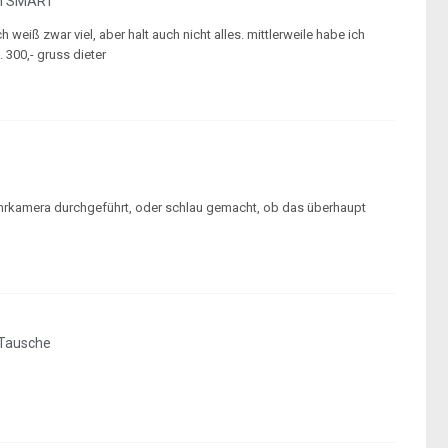
en SMART
l: ich weiß zwar viel, aber halt auch nicht alles. mittlerweile habe ich
. 300,- gruss dieter
fahrkamera durchgeführt, oder schlau gemacht, ob das überhaupt
 Tausche