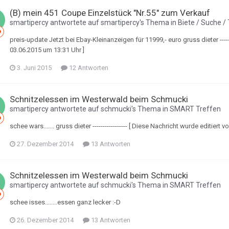
(B) mein 451 Coupe Einzelstück "Nr.55" zum Verkauf
smartipercy
antwortete auf
smartipercy
's Thema in
Biete / Suche /
preis-update Jetzt bei Ebay-Kleinanzeigen für 11999,- euro gruss dieter -----
03.06.2015 um 13:31 Uhr ]
3. Juni 2015
12 Antworten
Schnitzelessen im Westerwald beim Schmucki
smartipercy
antwortete auf
schmucki
's Thema in
SMART Treffen
schee wars....... gruss dieter ----------------- [ Diese Nachricht wurde editie
27. Dezember 2014
13 Antworten
Schnitzelessen im Westerwald beim Schmucki
smartipercy
antwortete auf
schmucki
's Thema in
SMART Treffen
schee isses........essen ganz lecker :-D
26. Dezember 2014
13 Antworten