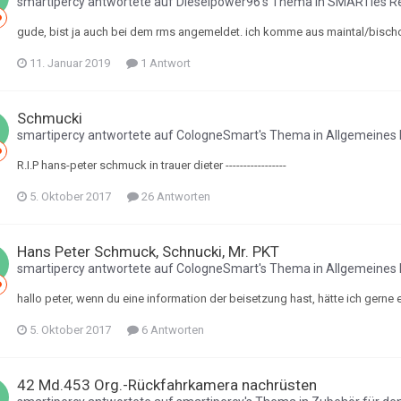
smartipercy
antwortete auf
Dieselpower96
's Thema in
SMARTies Re
gude, bist ja auch bei dem rms angemeldet. ich komme aus maintal/bischofshe
11. Januar 2019
1 Antwort
Schmucki
smartipercy
antwortete auf
CologneSmart
's Thema in
Allgemeines 
R.I.P hans-peter schmuck in trauer dieter -----------------
5. Oktober 2017
26 Antworten
Hans Peter Schmuck, Schnucki, Mr. PKT
smartipercy
antwortete auf
CologneSmart
's Thema in
Allgemeines 
hallo peter, wenn du eine information der beisetzung hast, hätte ich gerne eine 
5. Oktober 2017
6 Antworten
42 Md.453 Org.-Rückfahrkamera nachrüsten