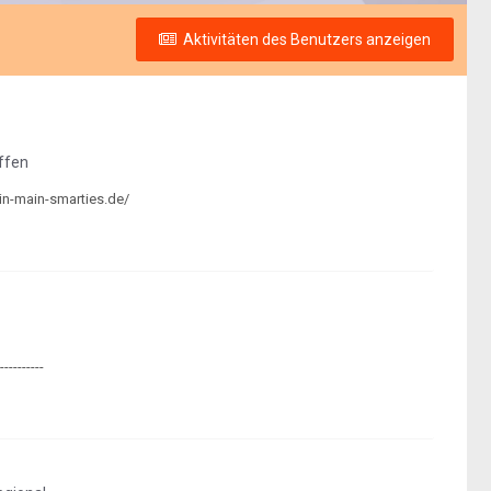
Aktivitäten des Benutzers anzeigen
ffen
ein-main-smarties.de/
--------