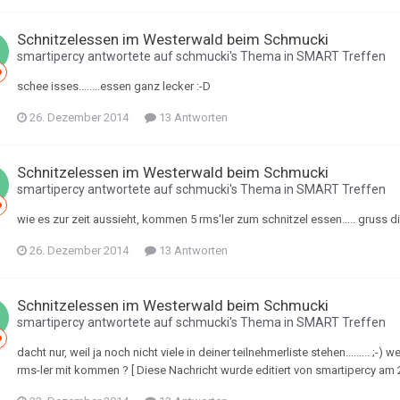
Schnitzelessen im Westerwald beim Schmucki
smartipercy
antwortete auf
schmucki
's Thema in
SMART Treffen
schee isses........essen ganz lecker :-D
26. Dezember 2014
13 Antworten
Schnitzelessen im Westerwald beim Schmucki
smartipercy
antwortete auf
schmucki
's Thema in
SMART Treffen
wie es zur zeit aussieht, kommen 5 rms'ler zum schnitzel essen..... gruss dieter
26. Dezember 2014
13 Antworten
Schnitzelessen im Westerwald beim Schmucki
smartipercy
antwortete auf
schmucki
's Thema in
SMART Treffen
dacht nur, weil ja noch nicht viele in deiner teilnehmerliste stehen......... ;
rms-ler mit kommen ? [ Diese Nachricht wurde editiert von smartipercy am 