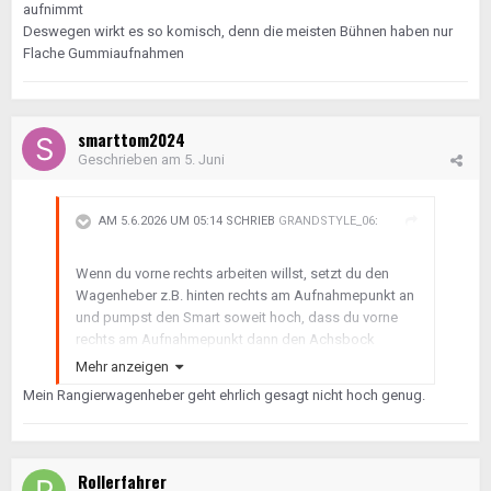
aufnimmt
was beschädigt wird, weil ich mein Leben absicher
Deswegen wirkt es so komisch, denn die meisten Bühnen haben nur
und nicht das Auto.
Flache Gummiaufnahmen
smarttom2024
Geschrieben am
5. Juni
AM 5.6.2026 UM 05:14 SCHRIEB
GRANDSTYLE_06
:
Wenn du vorne rechts arbeiten willst, setzt du den
Wagenheber z.B. hinten rechts am Aufnahmepunkt an
und pumpst den Smart soweit hoch, dass du vorne
rechts am Aufnahmepunkt dann den Achsbock
unterstellen kannst.
Mehr anzeigen
Mein Rangierwagenheber geht ehrlich gesagt nicht hoch genug.
Rollerfahrer