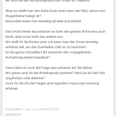
Mir sind die vier Aufnahmepunkte am Smart 451 bekannt.
Aber wo stellt man den Achs-bock unter wenn der Platz schon vom
Wagenheber belegt ist?
Besonders wenn man einseitig arbeitet und anhebt.
Den Smart hinten abzustützen ist dank des großen Achsrohrs auch
leicht, aber vorne sieht das anders aus.
Wo stellt ihr die Böcke unter z.B wenn man den Smart einseitig
anheben will, um den Querlenker oder so zu tauschen?
Ist die ganze Schweller-Falz zwischen den vorgegebenen
Aufnahmepunkten belastbar?
Dann hätte ich noch die Frage zum anheben auf der Bühne.
Wo genau wird da der Anhebepunkt platziert? Wird da auf der Falz
angehoben oder dahinter?
Sorry für die doofen fragen aber irgendwo muss man sowas ja
erfahren.
bearbeitet
4. Juni
von smarttom2024
Unpräzise