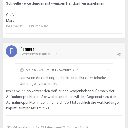
Schwellerverkeidungen mit wenigen Handgriffen abnehmen.
Gruß
Marc
bearbeitet
5. Juni
von yueci
Funman
Geschrieben am
5. Juni
AM 5.6.2026 UM 10:10 SCHRIEB
YUECI
:
Nur wenn du dich ungeschickt anstellst oder falsche
Unterlagen verwendest
Ich habe ihn so verstanden daß er den Wagenheber außerhalb der
Aufnahmepunkte am Schweller ansetzen will. Im Gegensatz zu den
Aufnahmepunkten macht man sich dort tatsächlich die Verkleidungen
kaputt, zumindest am 450.
705 Kilometer mit 19,43 Litern sind 2,75 Liter/100 Km.