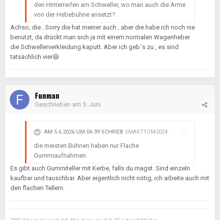
den Hinterreifen am Schweller, wo man auch die Arme
von der Hebebühne ansetzt?
Achso, die...Sorry die hat meiner auch , aber die habe ich noch nie
benutzt, da drückt man sich ja mit einem normalen Wagenheber
die Schwellerverkleidung kaputt. Aber ich geb´s zu , es sind
tatsächlich vier
😆
Funman
Geschrieben am
5. Juni
AM 5.6.2026 UM 06:39 SCHRIEB
SMARTTOM2024
:
die meisten Bühnen haben nur Flache
Gummiaufnahmen
Es gibt auch Gummiteller mit Kerbe, falls du magst. Sind einzeln
kaufbar und tauschbar. Aber eigentlich nicht nötig, ich arbeite auch mit
den flachen Tellern.