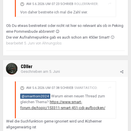
AM 5.6.2026 UM 07:23 SCHRIEB
ROLLERFAHRER
:
Von daher bestreite ich mal die Zahl vier.
Ob Du etwas bestreitest oder nicht ist hier so relevant als ob in Peking
eine Pommesbude abbrennt!
😉
Die vier Aufnahmepunkte gab es auch schon am 450er Smart!
🙂
bearbeitet
5. Juni
von Ahnungslos
CDIler
Geschrieben am
5. Juni
AM 5.6.2026 UM 07:38 SCHRIEB
SMARTASTICO
:
Warum einen neuen Thread zum
@smarttom2024
gleichen Thema?
https://www.smart-
forum.de/topic/153311-smart-451-cdi-aufbocken/
Weil die Suchfunktion gerne ignoriert wird und Alzheimer
allgegenwärtig ist