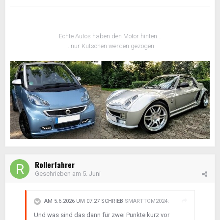
Echte Autos haben den Motor hinten...
...nur Kutschen werden gezogen
Rollerfahrer
Geschrieben am
5. Juni
AM 5.6.2026 UM 07:27 SCHRIEB
SMARTTOM2024
:
Und was sind das dann für zwei Punkte kurz vor