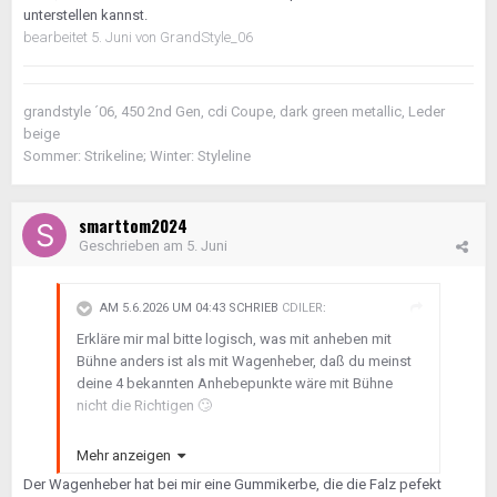
unterstellen kannst.
bearbeitet
5. Juni
von GrandStyle_06
grandstyle ´06, 450 2nd Gen, cdi Coupe, dark green metallic, Leder
beige
Sommer: Strikeline; Winter: Styleline
smarttom2024
Geschrieben am
5. Juni
AM 5.6.2026 UM 04:43 SCHRIEB
CDILER
:
Erkläre mir mal bitte logisch, was mit anheben mit
Bühne anders ist als mit Wagenheber, daß du meinst
deine 4 bekannten Anhebepunkte wäre mit Bühne
nicht die Richtigen
🙄
Ich habe vernünftige Wagenheber und stelle Böcke
Mehr anzeigen
nur zum Absichern drunter, falls der Wagenheber
Der Wagenheber hat bei mir eine Gummikerbe, die die Falz pefekt
aufgibt. Und da ist es mir dann auch egal ob am Auto