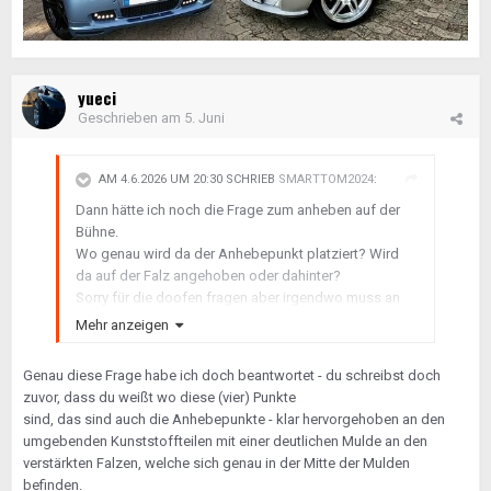
yueci
Geschrieben am
5. Juni
AM 4.6.2026 UM 20:30 SCHRIEB
SMARTTOM2024
:
Dann hätte ich noch die Frage zum anheben auf der
Bühne.
Wo genau wird da der Anhebepunkt platziert? Wird
da auf der Falz angehoben oder dahinter?
Sorry für die doofen fragen aber irgendwo muss an
sowas ja erfahren.
Mehr anzeigen
Genau diese Frage habe ich doch beantwortet - du schreibst doch
zuvor, dass du weißt wo diese (vier) Punkte
sind, das sind auch die Anhebepunkte - klar hervorgehoben an den
umgebenden Kunststoffteilen mit einer deutlichen Mulde an den
verstärkten Falzen, welche sich genau in der Mitte der Mulden
befinden.