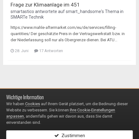
Frage zur Klimaanlage im 451
smartastico
antwortete auf
smart_handsome
's Thema in
SMARTe Technik
https://www.mahle-aftermarket.com/eu/de/services/filling-
quantities/ Der geschätzte Preis in der Vertragswerkstatt bzw. in
der Niederlassung soll nur als Obergrenze dienen. Bei ATU...
28. Juni
17 Antworten
Wichtige Information
Impressum / Datenschutzerklärung
Kontakt
Wir haben
Cookies
auf Ihrem Gerät platziert, um die Bedinung dieser
© 1999 - 2025
Website zu verbessern. Sie können
Ihre Cookie-Einstellungen
Powered by Invision Community
anpassen
, andernfalls gehen wir davon aus, dass Sie damit
einverstanden sind.
Zustimmen