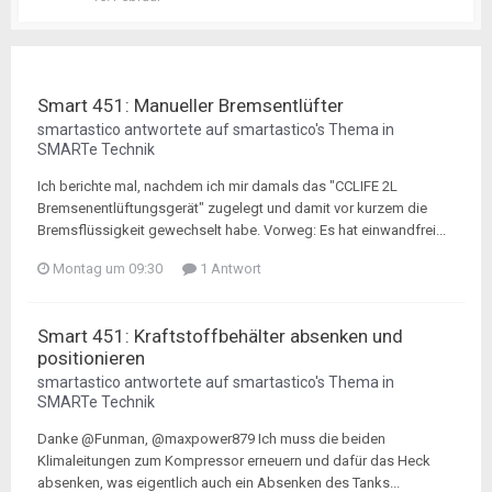
Smart 451: Manueller Bremsentlüfter
smartastico
antwortete auf
smartastico
's Thema in
SMARTe Technik
Ich berichte mal, nachdem ich mir damals das "CCLIFE 2L
Bremsenentlüftungsgerät" zugelegt und damit vor kurzem die
Bremsflüssigkeit gewechselt habe. Vorweg: Es hat einwandfrei...
Montag um 09:30
1 Antwort
Smart 451: Kraftstoffbehälter absenken und
positionieren
smartastico
antwortete auf
smartastico
's Thema in
SMARTe Technik
Danke @Funman, @maxpower879 Ich muss die beiden
Klimaleitungen zum Kompressor erneuern und dafür das Heck
absenken, was eigentlich auch ein Absenken des Tanks...