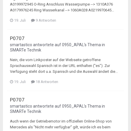
A0199972945 O-Ring Anschluss Wasserpumpe --> 1310A376
A0179976245 Ring Wasserkanal --> 1060A028 A0219970645...
19. Juli
9 Antworten
P0707
smartastico
antwortete auf
0950_APAL
's Thema in
SMARTe Technik
Nein, die vom Linkposter auf der Webseite getroffene
Sprachauswahl Spanisch ist in der URL enthalten ("es"). Zur
Verfügung steht dort u.a. Spanisch und die Auswahl ändert die...
19. Juli
18 Antworten
P0707
smartastico
antwortete auf
0950_APAL
's Thema in
SMARTe Technik
Auch wenn der Getriebemotor im offiziellen Online-Shop von
Mercedes als "Nicht mehr verfügbar" gilt, würde ich es beim