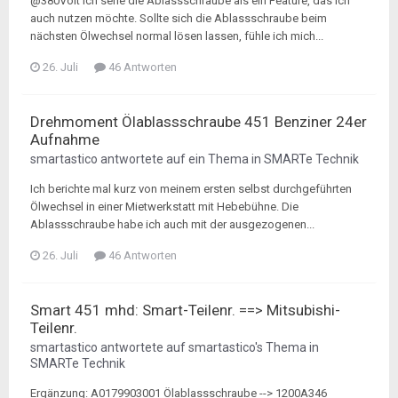
@380Volt Ich sehe die Ablassschraube als ein Feature, das ich
auch nutzen möchte. Sollte sich die Ablassschraube beim
nächsten Ölwechsel normal lösen lassen, fühle ich mich...
26. Juli
46 Antworten
Drehmoment Ölablassschraube 451 Benziner 24er
Aufnahme
smartastico
antwortete auf ein Thema in
SMARTe Technik
Ich berichte mal kurz von meinem ersten selbst durchgeführten
Ölwechsel in einer Mietwerkstatt mit Hebebühne. Die
Ablassschraube habe ich auch mit der ausgezogenen...
26. Juli
46 Antworten
Smart 451 mhd: Smart-Teilenr. ==> Mitsubishi-
Teilenr.
smartastico
antwortete auf
smartastico
's Thema in
SMARTe Technik
Ergänzung: A0179903001 Ölablassschraube --> 1200A346