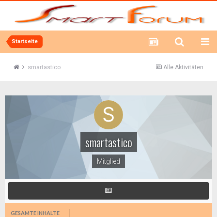
Startseite
smartastico
Alle Aktivitäten
smartastico
Mitglied
GESAMTE INHALTE