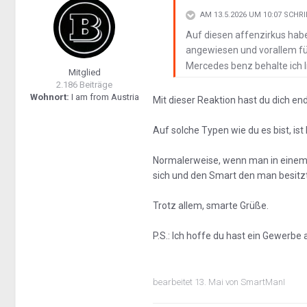
AM 13.5.2026 UM 10:07 SCHR
Auf diesen affenzirkus habe 
angewiesen und vorallem f
Mercedes benz behalte ich li
Mitglied
2.186 Beiträge
Wohnort:
I am from Austria
Mit dieser Reaktion hast du dich en
Auf solche Typen wie du es bist, is
Normalerweise, wenn man in einem F
sich und den Smart den man besitzt.
Trotz allem, smarte Grüße.
P.S.: Ich hoffe du hast ein Gewer
bearbeitet
13. Mai
von SmartManI