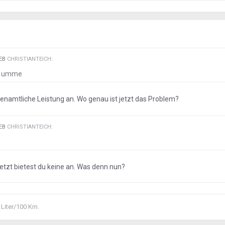
IEB
CHRISTIANTEICH
:
er umme
hrenamtliche Leistung an. Wo genau ist jetzt das Problem?
IEB
CHRISTIANTEICH
:
 jetzt bietest du keine an. Was denn nun?
 Liter/100 Km.