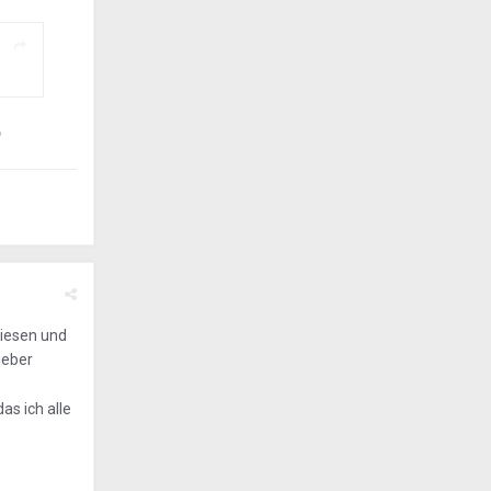

wiesen und
ieber
s ich alle