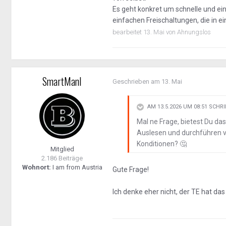
Es geht konkret um schnelle und ei
einfachen Freischaltungen, die in ei
bearbeitet
13. Mai
von Ahnungslos
SmartManI
Geschrieben am
13. Mai
AM 13.5.2026 UM 08:51 SCHR
Mal ne Frage, bietest Du da
Auslesen und durchführen v
Konditionen?
🤔
Mitglied
2.186 Beiträge
Wohnort:
I am from Austria
Gute Frage!
Ich denke eher nicht, der TE hat das