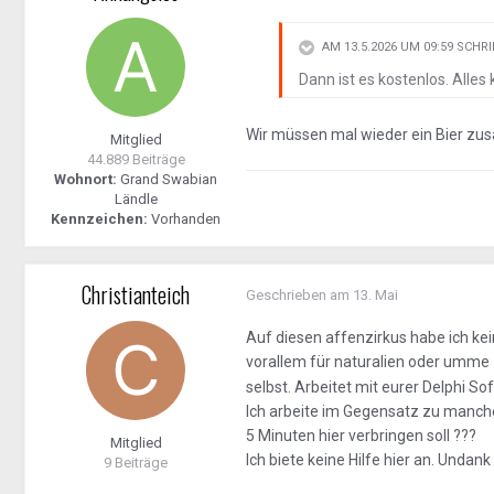
AM 13.5.2026 UM 09:59 SCHR
Dann ist es kostenlos. Alles k
Wir müssen mal wieder ein Bier zusa
Mitglied
44.889 Beiträge
Wohnort:
Grand Swabian
Ländle
Kennzeichen:
Vorhanden
Christianteich
Geschrieben am
13. Mai
Auf diesen affenzirkus habe ich kei
vorallem für naturalien oder umme
selbst. Arbeitet mit eurer Delphi So
Ich arbeite im Gegensatz zu manche
5 Minuten hier verbringen soll ???
Mitglied
Ich biete keine Hilfe hier an. Undank i
9 Beiträge