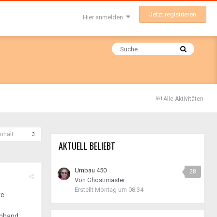
Jetzt registrieren
Hier anmelden
Alle Aktivitäten
nhalt
3
AKTUELL BELIEBT
Umbau 450
28
Von
Ghostimaster
Erstellt
Montag um 08:34
te
anhand