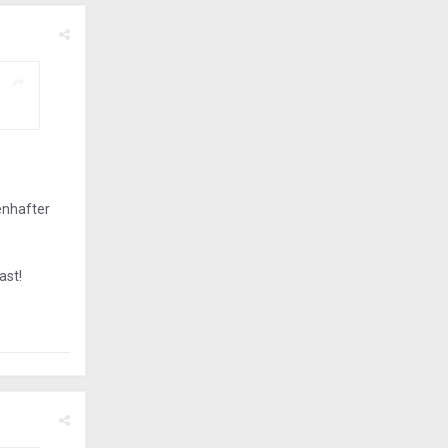
enhafter
ast!