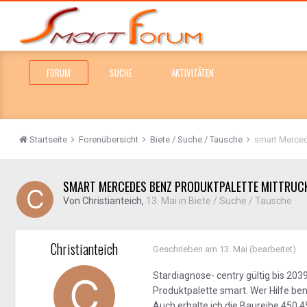
FORUM
SUCHE
AKTIVITÄTEN
Startseite
Forenübersicht
Biete / Suche / Tausche
smart Merced
SMART MERCEDES BENZ PRODUKTPALETTE MITTRUC
Von
Christianteich
,
13. Mai
in
Biete / Suche / Tausche
Christianteich
Geschrieben am
13. Mai
(bearbeitet)
Stardiagnose- centry gültig bis 2
Produktpalette smart. Wer Hilfe be
Auch erhalte ich die Baureihe 450