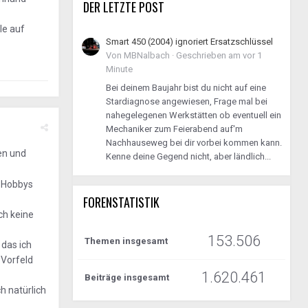
DER LETZTE POST
le auf
Smart 450 (2004) ignoriert Ersatzschlüssel
Von
MBNalbach
·
Geschrieben am
vor 1
Minute
Bei deinem Baujahr bist du nicht auf eine
Stardiagnose angewiesen, Frage mal bei
nahegelegenen Werkstätten ob eventuell ein
Mechaniker zum Feierabend auf'm
Nachhauseweg bei dir vorbei kommen kann.
en und
Kenne deine Gegend nicht, aber ländlich...
s Hobbys
FORENSTATISTIK
ch keine
153.506
Themen insgesamt
 das ich
 Vorfeld
1.620.461
Beiträge insgesamt
h natürlich