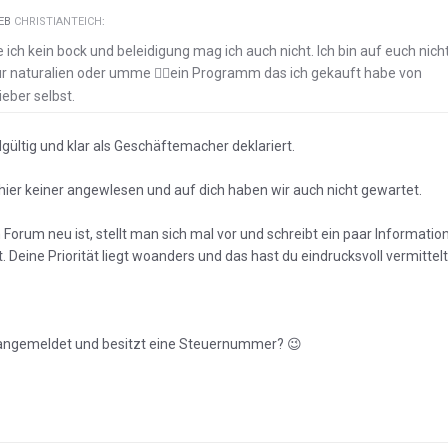
IEB
CHRISTIANTEICH
:
ich kein bock und beleidigung mag ich auch nicht. Ich bin auf euch nich
ür naturalien oder umme
ein Programm das ich gekauft habe von
🤦‍♂️
eber selbst.
dgültig und klar als Geschäftemacher deklariert.
t hier keiner angewIesen und auf dich haben wir auch nicht gewartet.
orum neu ist, stellt man sich mal vor und schreibt ein paar Informatio
 Deine Priorität liegt woanders und das hast du eindrucksvoll vermittelt
be angemeldet und besitzt eine Steuernummer?
😉