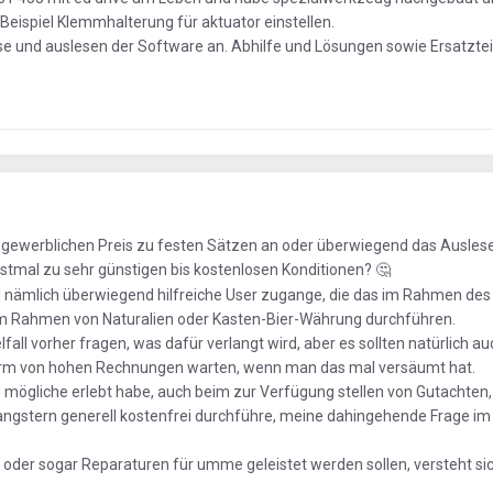
eispiel Klemmhalterung für aktuator einstellen.
se und auslesen der Software an. Abhilfe und Lösungen sowie Ersatztei
lbgewerblichen Preis zu festen Sätzen an oder überwiegend das Ausles
stmal zu sehr günstigen bis kostenlosen Konditionen?
🤔
d nämlich überwiegend hilfreiche User zugange, die das im Rahmen de
 im Rahmen von Naturalien oder Kasten-Bier-Währung durchführen.
fall vorher fragen, was dafür verlangt wird, aber es sollten natürlich au
rm von hohen Rechnungen warten, wenn man das mal versäumt hat.
es mögliche erlebt habe, auch beim zur Verfügung stellen von Gutachten,
gstern generell kostenfrei durchführe, meine dahingehende Frage im
 oder sogar Reparaturen für umme geleistet werden sollen, versteht sic