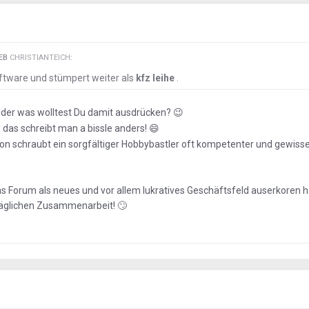
IEB
CHRISTIANTEICH
:
oftware und stümpert weiter als
kfz leihe
.
 oder was wolltest Du damit ausdrücken?
😉
, das schreibt man a bissle anders!
😄
tion schraubt ein sorgfältiger Hobbybastler oft kompetenter und gewiss
as Forum als neues und vor allem lukratives Geschäftsfeld auserkoren h
träglichen Zusammenarbeit!
🙄