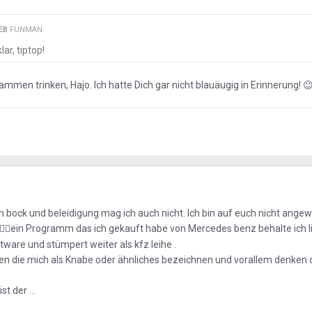
IEB
FUNMAN
:
lar, tiptop!
mmen trinken, Hajo. Ich hatte Dich gar nicht blauäugig in Erinnerung!

n bock und beleidigung mag ich auch nicht. Ich bin auf euch nicht ange
ein Programm das ich gekauft habe von Mercedes benz behalte ich l
🤦‍♂️
ftware und stümpert weiter als kfz leihe .
n die mich als Knabe oder ähnliches bezeichnen und vorallem denken da
st der ...