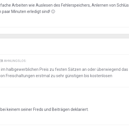
nfache Arbeiten wie Auslesen des Fehlerspeichers, Anlernen von Schlüs
n paar Minuten erledigt sind!
🙂
IEB
AHNUNGSLOS
:
s im halbgewerblichen Preis zu festen Sätzen an oder überwiegend das
on Freischaltungen erstmal zu sehr günstigen bis kostenlosen
 bei keinem seiner Freds und Beiträgen deklariert.