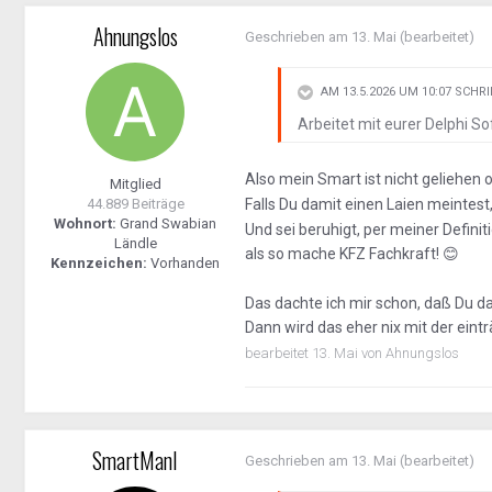
Ahnungslos
Geschrieben am
13. Mai
(bearbeitet)
AM 13.5.2026 UM 10:07 SCHR
Arbeitet mit eurer Delphi S
Also mein Smart ist nicht geliehen
Mitglied
44.889 Beiträge
Falls Du damit einen Laien meintest
Wohnort:
Grand Swabian
Und sei beruhigt, per meiner Defini
Ländle
als so mache KFZ Fachkraft!
😊
Kennzeichen:
Vorhanden
Das dachte ich mir schon, daß Du d
Dann wird das eher nix mit der ein
bearbeitet
13. Mai
von Ahnungslos
SmartManI
Geschrieben am
13. Mai
(bearbeitet)