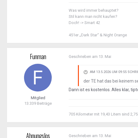
Was wird immer behauptet?
Stil kann man nicht kaufen?
Doch! -> Smart 42
451er „Dark Star“ & Night Orange
Funman
Geschrieben am
13. Mai
AM 13.5.2026 UM 09:55 SCHR
der TE hat das bei keinem se
Dann ist es kostenlos. Alles klar, tip
Mitglied
13.339 Beiträge
705 Kilometer mit 19,43 Litern sind 2,75
Ahnungslos
Geschrieben am
13. Mai