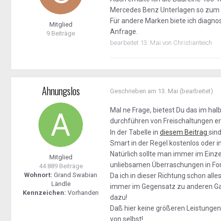
Mercedes Benz Unterlagen so zum B
Für andere Marken biete ich diagno
Mitglied
Anfrage.
9 Beiträge
bearbeitet
13. Mai
von Christianteich
Ahnungslos
Geschrieben am
13. Mai
(bearbeitet)
Mal ne Frage, bietest Du das im ha
durchführen von Freischaltungen er
In der Tabelle in
diesem Beitrag
sin
Smart in der Regel kostenlos oder
Natürlich sollte man immer im Einzel
Mitglied
unliebsamen Überraschungen in Fo
44.889 Beiträge
Wohnort:
Grand Swabian
Da ich in dieser Richtung schon all
Ländle
immer im Gegensatz zu anderen Gan
Kennzeichen:
Vorhanden
dazu!
Daß hier keine größeren Leistungen
von selbst!