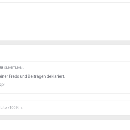
IEB
SMARTMANI
:
iner Freds und Beiträgen deklariert.
top!
 Liter/100 Km.