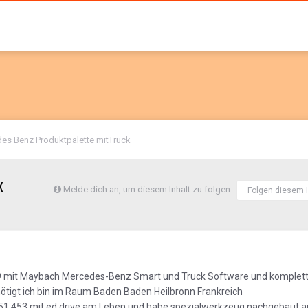
es Benz Produktpalette mitTruck
K
Melde dich an, um diesem Inhalt zu folgen
Folgen diesem I
039 mit Maybach Mercedes-Benz Smart und Truck Software und komplet
nötigt ich bin im Raum Baden Baden Heilbronn Frankreich
 451 453 mit ed drive am Leben und habe spezialwerkzeug nachgebaut 