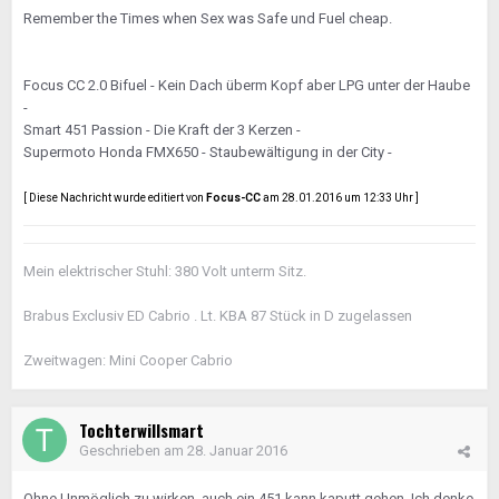
Remember the Times when Sex was Safe und Fuel cheap.
Focus CC 2.0 Bifuel - Kein Dach überm Kopf aber LPG unter der Haube
-
Smart 451 Passion - Die Kraft der 3 Kerzen -
Supermoto Honda FMX650 - Staubewältigung in der City -
[ Diese Nachricht wurde editiert von
Focus-CC
am 28.01.2016 um 12:33 Uhr ]
Mein elektrischer Stuhl: 380 Volt unterm Sitz.
Brabus Exclusiv ED Cabrio . Lt. KBA 87 Stück in D zugelassen
Zweitwagen: Mini Cooper Cabrio
Tochterwillsmart
Geschrieben am
28. Januar 2016
Ohne Unmöglich zu wirken, auch ein 451 kann kaputt gehen. Ich denke