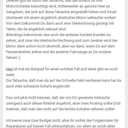
zweiten gibt es durch die Tatsache, daß die Smarts für ihre
Motorschäden berüchtigt sind, mittlerweilen an ganzes Heer an
Gangstern, die sich auf diese Tatsache eingestellt haben und Smart
überteuert mit einem angeblich überholten Motor verkaufen wollen!
Von dem bekommst Du dann auch eine Teilerechnung gezeigt mit
Teilen, die da angeblich verbaut sind.
Allerdings bekommen das auch die anderen hundert Kunden zu
sehen, und zwar die identische Rechnung und zum zweiten wird der
Motor dann schon noch überholt, aber nur dann, wenn Du auf dem
Pannenstreifen stehst und die anderen Fahrzeuge an Dir vorüber
fahren! :(
Hier
ist mal ein Beispiel für einen solchen Fall und derer gibt es noch
viele!
Die Tatsache, daß man da auf die Schnelle Geld verdienen kann hat da
auch viele schwarze Schafe angelockt!
Das soll jetzt nicht heissen, daß der von Dir genannte Verkäufer
zwingend auch dieser Klientel angehört, aber mein Posting sollte Dich
mahnen, daß man das nicht auf die leichte Schulter nehmen sollte!
Ich kenne zwar Euer Budget nicht, aber ihr solltet die Folgekosten für
Reparaturen auf keinen Fall unterschätzen, vor allem an solch alten