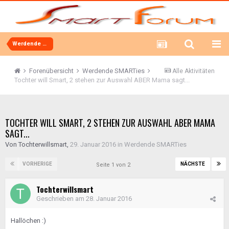
Werdende SMARTies
Forenübersicht
Werdende SMARTies
Alle Aktivitäten
Tochter will Smart, 2 stehen zur Auswahl ABER Mama sagt...
TOCHTER WILL SMART, 2 STEHEN ZUR AUSWAHL ABER MAMA
SAGT...
Von
Tochterwillsmart
,
29. Januar 2016
in
Werdende SMARTies
VORHERIGE
NÄCHSTE
Seite 1 von 2
Tochterwillsmart
Geschrieben am
28. Januar 2016
Hallöchen :)