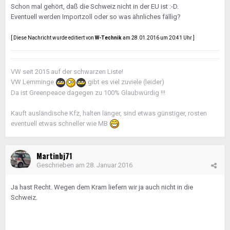
Schon mal gehört, daß die Schweiz nicht in der EU ist :-D.
Eventuell werden Importzoll oder so was ähnliches fällig?
[ Diese Nachricht wurde editiert von
W-Technik
am 28.01.2016 um 20:41 Uhr ]
VW seit 2015 auf der schwarzen Liste!
VW Lemminge
gibt es viel zuviele (leider)
Da ist Greenpeace dagegen zu 100% Glaubwürdig !!!
Kauft ausländische Kfz, halten länger, sind etwas günstiger, rosten
eventuell etwas schneller wie MB
Martinbj71
Geschrieben am
28. Januar 2016
Ja hast Recht. Wegen dem Kram liefern wir ja auch nicht in die
Schweiz.