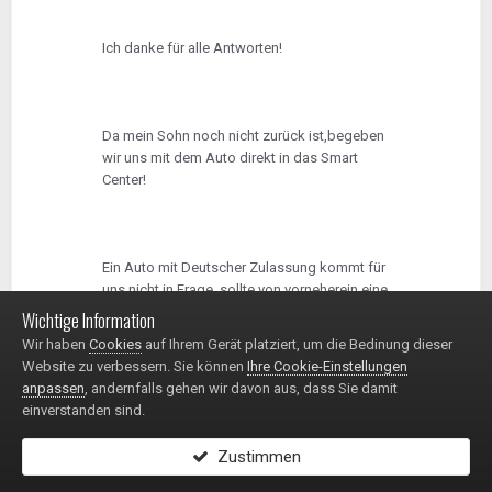
Ich danke für alle Antworten!
Da mein Sohn noch nicht zurück ist,begeben
wir uns mit dem Auto direkt in das Smart
Center!
Ein Auto mit Deutscher Zulassung kommt für
uns nicht in Frage, sollte von vorneherein eine
Schweizer Zulassung haben. Danke
Wichtige Information
trotzdem!
null
Wir haben
Cookies
auf Ihrem Gerät platziert, um die Bedinung dieser
Website zu verbessern. Sie können
Ihre Cookie-Einstellungen
anpassen
, andernfalls gehen wir davon aus, dass Sie damit
einverstanden sind.
:lol:
Zustimmen
Dieser Threat wird so "ernsthaft" geführt, dass man meinen könnte,