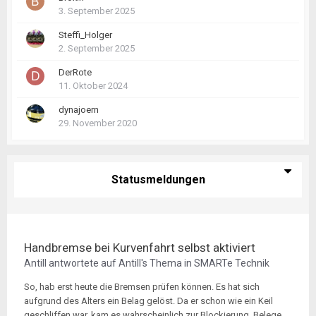
3. September 2025
Steffi_Holger
2. September 2025
DerRote
11. Oktober 2024
dynajoern
29. November 2020
Statusmeldungen
Handbremse bei Kurvenfahrt selbst aktiviert
Antill
antwortete auf
Antill
's Thema in
SMARTe Technik
So, hab erst heute die Bremsen prüfen können. Es hat sich
aufgrund des Alters ein Belag gelöst. Da er schon wie ein Keil
geschliffen war, kam es wahrscheinlich zur Blockierung. Belege...