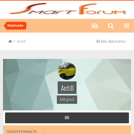
Startseite
Antill
Alle Aktivitäten
Antill
Mitglied
GESAMTE INHALTE