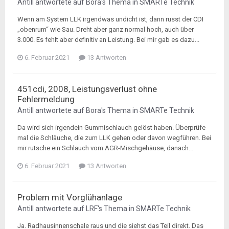
Antill
antwortete auf
Bora
's Thema in
SMARTe Technik
Wenn am System LLK irgendwas undicht ist, dann russt der CDI
„obenrum“ wie Sau. Dreht aber ganz normal hoch, auch über
3.000. Es fehlt aber definitiv an Leistung. Bei mir gab es dazu...
6. Februar 2021
13 Antworten
451cdi, 2008, Leistungsverlust ohne
Fehlermeldung
Antill
antwortete auf
Bora
's Thema in
SMARTe Technik
Da wird sich irgendein Gummischlauch gelöst haben. Überprüfe
mal die Schläuche, die zum LLK gehen oder davon wegführen. Bei
mir rutsche ein Schlauch vom AGR-Mischgehäuse, danach...
6. Februar 2021
13 Antworten
Problem mit Vorglühanlage
Antill
antwortete auf
LRF
's Thema in
SMARTe Technik
Ja. Radhausinnenschale raus und die siehst das Teil direkt. Das