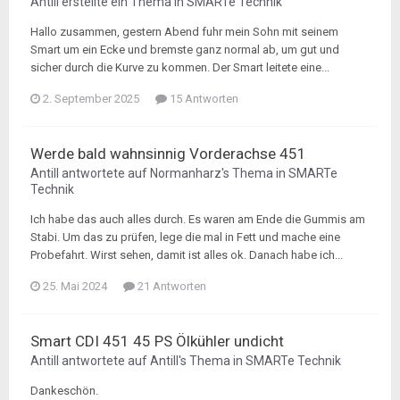
Antill
erstellte ein Thema in
SMARTe Technik
Hallo zusammen, gestern Abend fuhr mein Sohn mit seinem
Smart um ein Ecke und bremste ganz normal ab, um gut und
sicher durch die Kurve zu kommen. Der Smart leitete eine...
2. September 2025
15 Antworten
Werde bald wahnsinnig Vorderachse 451
Antill
antwortete auf
Normanharz
's Thema in
SMARTe
Technik
Ich habe das auch alles durch. Es waren am Ende die Gummis am
Stabi. Um das zu prüfen, lege die mal in Fett und mache eine
Probefahrt. Wirst sehen, damit ist alles ok. Danach habe ich...
25. Mai 2024
21 Antworten
Smart CDI 451 45 PS Ölkühler undicht
Antill
antwortete auf
Antill
's Thema in
SMARTe Technik
Dankeschön.