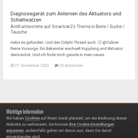
Diagnosegerät zum Anlernen des Aktuators und
Schaltwalzen
Antill
antwortete auf
Smartcar2
's Thema in
Biete / Suche /
Tausche
Habe es gefunden. Und den Delphi-Thread auch. 🙂 @Ouliner
Reine Vorsorge. Ein Bekannter wechselt Kupplung und Aktuator
demnächst. Und ich finde mich gerade in mein neues...
27. November 2020
25 Antworten
Wichtige Information
Impressum / Datenschutzerklärung
Kontakt
Wir haben
Cookies
auf Ihrem Gerät platziert, um die Bedinung dieser
© 1999 - 2025
Website zu verbessern. Sie können
Ihre Cookie-Einstellungen
Powered by Invision Community
anpassen
, andernfalls gehen wir davon aus, dass Sie damit
einverstanden sind.