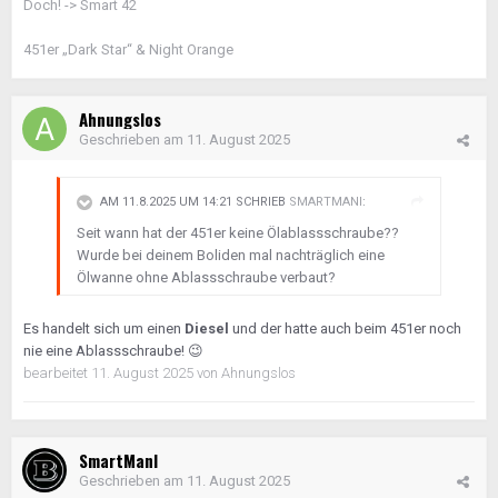
Doch! -> Smart 42
451er „Dark Star“ & Night Orange
Ahnungslos
Geschrieben am
11. August 2025
AM 11.8.2025 UM 14:21 SCHRIEB
SMARTMANI
:
Seit wann hat der 451er keine Ölablassschraube??
Wurde bei deinem Boliden mal nachträglich eine
Ölwanne ohne Ablassschraube verbaut?
Es handelt sich um einen
Diesel
und der hatte auch beim 451er noch
nie eine Ablassschraube!
😉
bearbeitet
11. August 2025
von Ahnungslos
SmartManI
Geschrieben am
11. August 2025