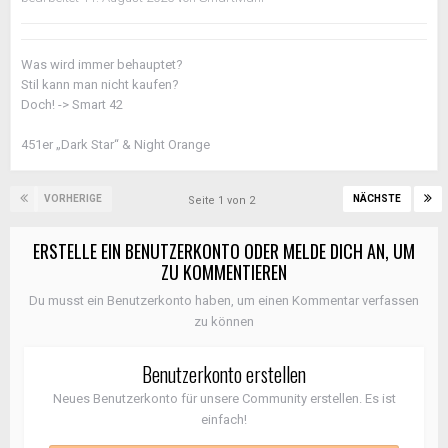
Was wird immer behauptet?
Stil kann man nicht kaufen?
Doch! -> Smart 42
451er „Dark Star“ & Night Orange
VORHERIGE
NÄCHSTE
Seite 1 von 2
ERSTELLE EIN BENUTZERKONTO ODER MELDE DICH AN, UM
ZU KOMMENTIEREN
Du musst ein Benutzerkonto haben, um einen Kommentar verfassen
zu können
Benutzerkonto erstellen
Neues Benutzerkonto für unsere Community erstellen. Es ist
einfach!