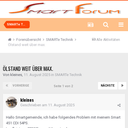
SMARTe Technik
Forenübersicht
SMARTe Technik
Alle Aktivitäten
Ölstand weit über max.
ÖLSTAND WEIT ÜBER MAX.
Von
kleines
,
11. August 2025
in
SMARTe Technik
VORHERIGE
NÄCHSTE
Seite 1 von 2
kleines
Geschrieben am
11. August 2025
Hallo Smartgemeinde, ich habe folgendes Problem mit meinem Smart
451 CDI 54PS.