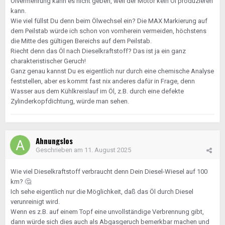
Ölvermehrung kann es nicht geben, weil der Motor kein Öl produzieren
kann.
Wie viel füllst Du denn beim Ölwechsel ein? Die MAX Markierung auf
dem Peilstab würde ich schon von vornherein vermeiden, höchstens
die Mitte des gültigen Bereichs auf dem Peilstab.
Riecht denn das Öl nach Dieselkraftstoff? Das ist ja ein ganz
charakteristischer Geruch!
Ganz genau kannst Du es eigentlich nur durch eine chemische Analyse
feststellen, aber es kommt fast nix anderes dafür in Frage, denn
Wasser aus dem Kühlkreislauf im Öl, z.B. durch eine defekte
Zylinderkopfdichtung, würde man sehen.
Ahnungslos
Geschrieben am
11. August 2025
Wie viel Dieselkraftstoff verbraucht denn Dein Diesel-Wiesel auf 100
km?
🤔
Ich sehe eigentlich nur die Möglichkeit, daß das Öl durch Diesel
verunreinigt wird.
Wenn es z.B. auf einem Topf eine unvollständige Verbrennung gibt,
dann würde sich dies auch als Abgasgeruch bemerkbar machen und