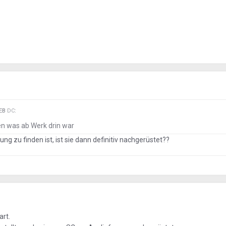
IEB
DC
:
en was ab Werk drin war
g zu finden ist, ist sie dann definitiv nachgerüstet??
art.