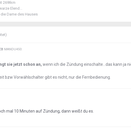
mit 269tkm
warze Elend...
für die Dame des Hauses
itet)
IEB
MANDU450
:
ingt sie jetzt schon an,
wenn ich die Zündung einschalte...das kann ja ni
it bzw Vorwählschalter gibt es nicht, nur die Fernbedienung.
och mal 10 Minuten auf Zündung, dann weißt du es.