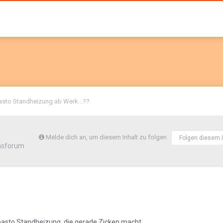
sto Standheizung ab Werk...??
Melde dich an, um diesem Inhalt zu folgen
Folgen diesem I
nsforum
basto Standheizung, die gerade Zicken macht.