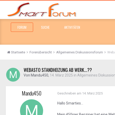
FORUM
SUCHE
AKTIVITÄTEN
Startseite
Forenübersicht
Allgemeines Diskussionsforum
Weba
WEBASTO STANDHEIZUNG AB WERK...??
Von
Mandu450
,
14. März 2025
in
Allgemeines Diskussio
Mandu450
Geschrieben am
14. März 2025
Hallo Smarties...
Mein 450iger Benziner hat eine We