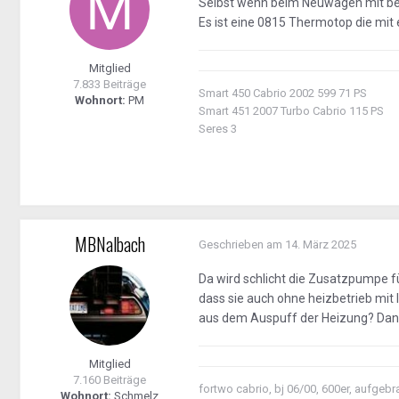
Selbst wenn beim Neuwagen mit bes
Es ist eine 0815 Thermotop die mit
Mitglied
7.833 Beiträge
Smart 450 Cabrio 2002 599 71 PS
Wohnort:
PM
Smart 451 2007 Turbo Cabrio 115 PS
Seres 3
MBNalbach
Geschrieben am
14. März 2025
Da wird schlicht die Zusatzpumpe fü
dass sie auch ohne heizbetrieb mi
aus dem Auspuff der Heizung? Dann
Mitglied
7.160 Beiträge
fortwo cabrio, bj 06/00, 600er, aufge
Wohnort:
Schmelz