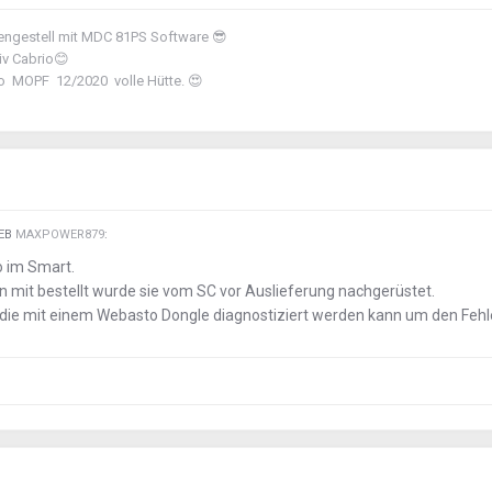
engestell mit MDC 81PS Software
😎
iv Cabrio
😊
rio MOPF 12/2020 volle Hütte.
😍
IEB
MAXPOWER879
:
o im Smart.
mit bestellt wurde sie vom SC vor Auslieferung nachgerüstet.
 die mit einem Webasto Dongle diagnostiziert werden kann um den Fehl