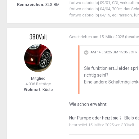
fortwo cabrio, bj 09/01, CDI, verkauft 
Kennzeichen:
SLS-BM
fortwo cabrio, bj 04/04, 700er, das Sch
fortwo cabrio, bj 04/19, eq Passion, 
380Volt
Geschrieben am
15. März 2025
(bearbe
AM 14.3.2025 UM 15:36 SCHR
Sie funktioniert..
.leider spr
richtig sein!?
Mitglied
Eine andere Schaltmöglichke
4.036 Beiträge
Wohnort:
Küste
Wie schon erwähnt:
Nur Pumpe oder heizt sie ? Bleib d
bearbeitet
15. März 2025
von 380Volt