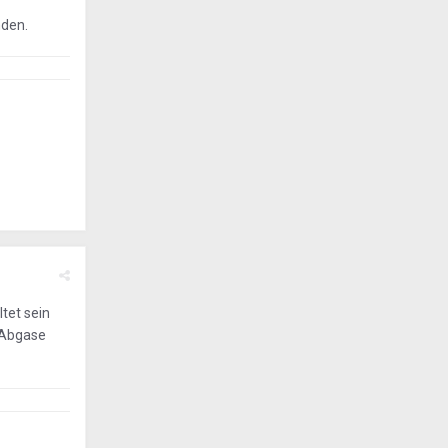
nden.
tet sein
 Abgase