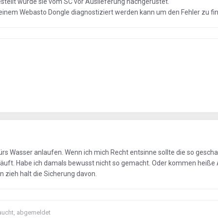
tellt wurde sie vom SC vor Auslieferung nachgerüstet.
 einem Webasto Dongle diagnostiziert werden kann um den Fehler zu fi
rs Wasser anlaufen. Wenn ich mich Recht entsinne sollte die so geschal
t läuft. Habe ich damals bewusst nicht so gemacht. Oder kommen heiße
 zieh halt die Sicherung davon.
braucht, abgemeldet