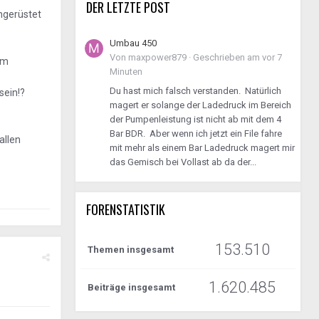
DER LETZTE POST
hgerüstet
Umbau 450
Von
maxpower879
·
Geschrieben am
vor 7
im
Minuten
Du hast mich falsch verstanden. Natürlich
sein!?
magert er solange der Ladedruck im Bereich
der Pumpenleistung ist nicht ab mit dem 4
Bar BDR. Aber wenn ich jetzt ein File fahre
allen
mit mehr als einem Bar Ladedruck magert mir
das Gemisch bei Vollast ab da der...
FORENSTATISTIK
153.510
Themen insgesamt
1.620.485
Beiträge insgesamt