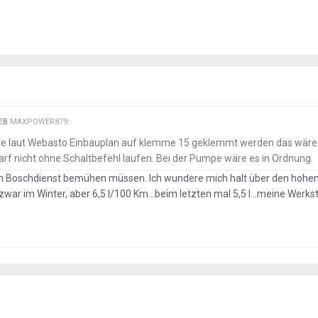
IEB
MAXPOWER879
:
te laut Webasto Einbauplan auf klemme 15 geklemmt werden das wäre
darf nicht ohne Schaltbefehl laufen. Bei der Pumpe wäre es in Ordnung.
den Boschdienst bemühen müssen. Ich wundere mich halt über den hohe
war im Winter, aber 6,5 l/100 Km...beim letzten mal 5,5 l...meine Werkst