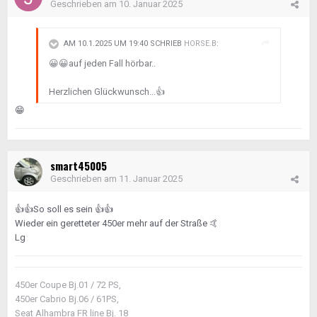
Geschrieben am
10. Januar 2025
AM 10.1.2025 UM 19:40 SCHRIEB
HORSE.B
:
😀
😀
auf jeden Fall hörbar..
Herzlichen Glückwunsch...
👍
😁
smart45005
Geschrieben am
11. Januar 2025
👍
👍
So soll es sein
👍
👍
Wieder ein geretteter 450er mehr auf der Straße
🤙
Lg
450er Coupe Bj.01 / 72 PS,
450er Cabrio Bj.06 / 61PS,
Seat Alhambra FR line Bj. 18