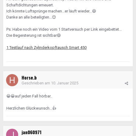
Schaftdichtungen erneuert.
Ich könnte Luftsprünge machen...er läuft wieder...
😄
Danke an alle beteiligten...
😊
Ps: Habe noch ein Video vom 1 Startversuch per Link eingebettet...
Die Begeisterung ist sichtbar
😄
1 Testlauf nach Zylinderkopftausch Smart 450
Horse.b
Geschrieben am
10. Januar 2025
😀
😀
auf jeden Fall hörbar..
Herzlichen Glückwunsch...
👍
jan060971