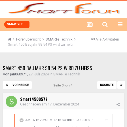
SMARTe Technik
Forenübersicht
SMARTe Technik
Alle Aktivitäten
Smart 450 Baujahr 98 54 PS wird zu heiß
SMART 450 BAUJAHR 98 54 PS WIRD ZU HEISS
Von
jan060971
,
27. Juli 2024
in
SMARTe Technik
VORHERIGE
NÄCHSTE
Seite 3 von 4
Smart4500577
Geschrieben am
17. Dezember 2024
AM 16.12.2024 UM 17:18 SCHRIEB
JAN060971
: