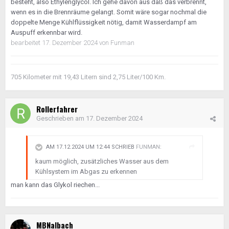
besteht, also Ethylenglycol. Ich gehe davon aus daß das verbrennt,
wenn es in die Brennräume gelangt. Somit wäre sogar nochmal die
doppelte Menge Kühlflüssigkeit nötig, damit Wasserdampf am
Auspuff erkennbar wird.
bearbeitet
17. Dezember 2024
von Funman
705 Kilometer mit 19,43 Litern sind 2,75 Liter/100 Km.
Rollerfahrer
Geschrieben am
17. Dezember 2024
AM 17.12.2024 UM 12:44 SCHRIEB
FUNMAN
:
kaum möglich, zusätzliches Wasser aus dem
Kühlsystem im Abgas zu erkennen
man kann das Glykol riechen...
MBNalbach