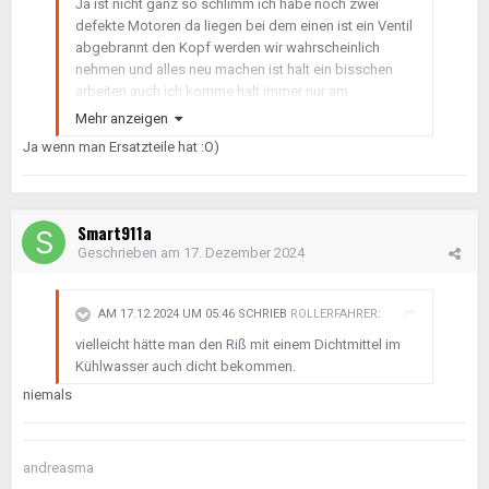
Ja ist nicht ganz so schlimm ich habe noch zwei
defekte Motoren da liegen bei dem einen ist ein Ventil
abgebrannt den Kopf werden wir wahrscheinlich
nehmen und alles neu machen ist halt ein bisschen
arbeiten auch ich komme halt immer nur am
Wochenende dazu
Mehr anzeigen
Ja wenn man Ersatzteile hat
:O)
Smart911a
Geschrieben am
17. Dezember 2024
AM 17.12.2024 UM 05:46 SCHRIEB
ROLLERFAHRER
:
vielleicht hätte man den Riß mit einem Dichtmittel im
Kühlwasser auch dicht bekommen.
niemals
andreasma