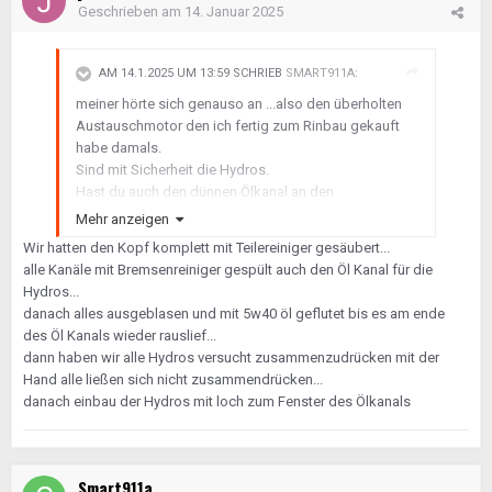
Geschrieben am
14. Januar 2025
AM 14.1.2025 UM 13:59 SCHRIEB
SMART911A
:
meiner hörte sich genauso an ...also den überholten
Austauschmotor den ich fertig zum Rinbau gekauft
habe damals.
Sind mit Sicherheit die Hydros.
Hast du auch den dünnen Ölkanal an den
Rollenkipphebeln nachgesehen das dort der Kanal
Mehr anzeigen
nicht verstopft ist ?
Wir hatten den Kopf komplett mit Teilereiniger gesäubert...
alle Kanäle mit Bremsenreiniger gespült auch den Öl Kanal für die
Hydros...
danach alles ausgeblasen und mit 5w40 öl geflutet bis es am ende
des Öl Kanals wieder rauslief...
dann haben wir alle Hydros versucht zusammenzudrücken mit der
Hand alle ließen sich nicht zusammendrücken...
danach einbau der Hydros mit loch zum Fenster des Ölkanals
Smart911a