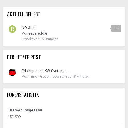
AKTUELL BELIEBT
NO-Start
15
Von
repareddie
Erstellt
vor 16 Stunden
DER LETZTE POST
Erfahrung mit KW Systems ...
Von
Timo
·
Geschrieben am
vor 8 Minuten
FORENSTATISTIK
Themen insgesamt
153.509