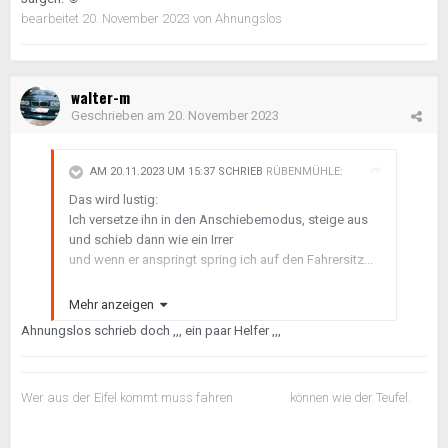
bearbeitet
20. November 2023
von Ahnungslos
walter-m
Geschrieben am
20. November 2023
AM 20.11.2023 UM 15:37 SCHRIEB
RÜBENMÜHLE
:
Das wird lustig:
Ich versetze ihn in den Anschiebemodus, steige aus
und schieb dann wie ein Irrer
und wenn er anspringt spring ich auf den Fahrersitz...
Das habe ich das letzte Mal vor 20 Jahren mit meinem
Mehr anzeigen
E30 M3 machen müssen.
🙄
Ahnungslos schrieb doch ,,, ein paar Helfer ,,,
Wer aus der Eifel kommt muss fahren können wie der Teufel.