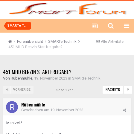
SMARTe Technik
Forenübersicht
SMARTe Technik
Alle Aktivitäten
451 MHD Benzin Startfreigabe?
451 MHD BENZIN STARTFREIGABE?
Von
Rübenmühle
,
19. November 2023
in
SMARTe Technik
VORHERIGE
NÄCHSTE
Seite 1 von 3
Rübenmühle
Geschrieben am
19. November 2023
Mahlzeit!