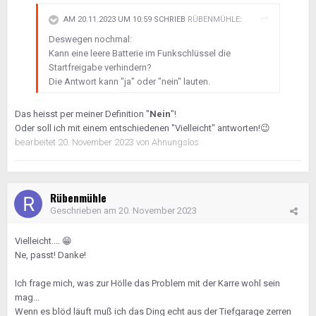
AM 20.11.2023 UM 10:59 SCHRIEB
RÜBENMÜHLE
:
Deswegen nochmal:
Kann eine leere Batterie im Funkschlüssel die
Startfreigabe verhindern?
Die Antwort kann "ja" oder "nein" lauten.
Das heisst per meiner Definition "
Nein
"!
Oder soll ich mit einem entschiedenen "Vielleicht" antworten!
😉
bearbeitet
20. November 2023
von Ahnungslos
Rübenmühle
Geschrieben am
20. November 2023
Vielleicht....
😁
Ne, passt! Danke!
Ich frage mich, was zur Hölle das Problem mit der Karre wohl sein
mag...
Wenn es blöd läuft muß ich das Ding echt aus der Tiefgarage zerren