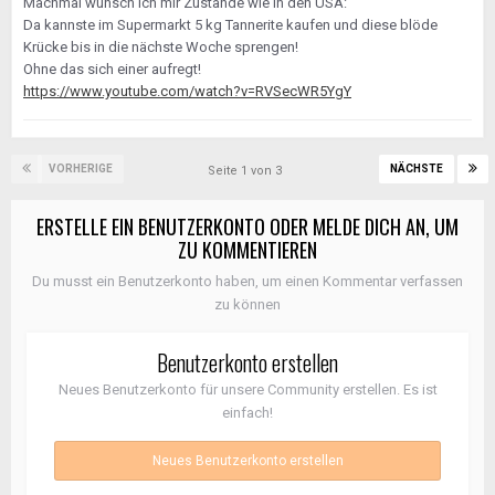
Machmal wünsch ich mir Zustände wie in den USA:
Da kannste im Supermarkt 5 kg Tannerite kaufen und diese blöde
Krücke bis in die nächste Woche sprengen!
Ohne das sich einer aufregt!
https://www.youtube.com/watch?v=RVSecWR5YgY
VORHERIGE
NÄCHSTE
Seite 1 von 3
ERSTELLE EIN BENUTZERKONTO ODER MELDE DICH AN, UM
ZU KOMMENTIEREN
Du musst ein Benutzerkonto haben, um einen Kommentar verfassen
zu können
Benutzerkonto erstellen
Neues Benutzerkonto für unsere Community erstellen. Es ist
einfach!
Neues Benutzerkonto erstellen