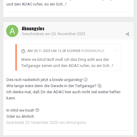
und den ADAC rufen, so ein Sch...!
Ahnungslos
Geschrieben am
20. November 2023
AM 20.11.2023 UM 12:28 SCHRIEB
RÜBENMÜHLE
:
Wenn es blöd läuft muß ich das Ding echt aus der
Tiefgarage zerren und den ADAC rufen, so ein Sch...!
Des isch nadierlich jetzt a bissle ungünstig!
🥴
Wie lange wäre denn die Gerade in der Tiefgarage?
🤔
Ich denke mal, daß Dir der ADAC hier auch nicht viel weiter helfen
kann.
In mhd we trust!
🥺
Oder so ähnlich.
bearbeitet
20. November 2023
von Ahnungslos