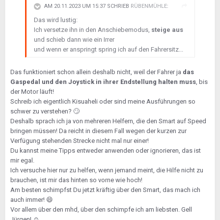
AM 20.11.2023 UM 15:37 SCHRIEB
RÜBENMÜHLE
:
Das wird lustig:
Ich versetze ihn in den Anschiebemodus,
steige aus
und schieb dann wie ein Irrer
und wenn er anspringt spring ich auf den Fahrersitz...
Das funktioniert schon allein deshalb nicht, weil der Fahrer ja
das
Gaspedal und den Joystick in ihrer Endstellung halten muss
, bis
der Motor läuft!
Schreib ich eigentlich Kisuaheli oder sind meine Ausführungen so
schwer zu verstehen?
🙄
Deshalb sprach ich ja von mehreren Helfern, die den Smart auf Speed
bringen müssen! Da reicht in diesem Fall wegen der kurzen zur
Verfügung stehenden Strecke nicht mal nur einer!
Du kannst meine Tipps entweder anwenden oder ignorieren, das ist
mir egal.
Ich versuche hier nur zu helfen, wenn jemand meint, die Hilfe nicht zu
brauchen, ist mir das hinten so vorne wie hoch!
Am besten schimpfst Du jetzt kräftig über den Smart, das mach ich
auch immer!
😄
Vor allem über den mhd, über den schimpfe ich am liebsten. Gell
Jürgen!
☺️