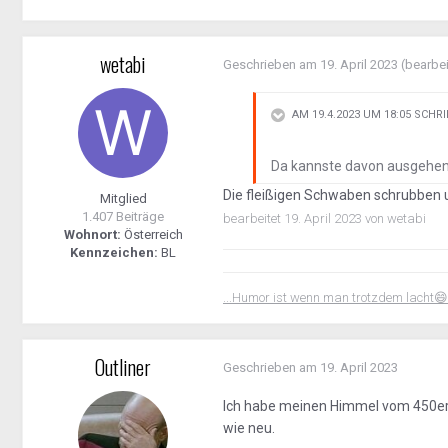
wetabi
Geschrieben am
19. April 2023
(bearbei
AM 19.4.2023 UM 18:05 SCHR
Da kannste davon ausgehe
Die fleißigen Schwaben schrubben u
Mitglied
1.407 Beiträge
bearbeitet
19. April 2023
von wetabi
Wohnort:
Österreich
Kennzeichen:
BL
...Humor ist wenn man trotzdem lacht
😄
Outliner
Geschrieben am
19. April 2023
Ich habe meinen Himmel vom 450er i
wie neu.