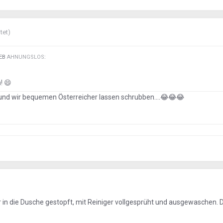
tet)
IEB
AHNUNGSLOS
:
n!
😄
nd wir bequemen Österreicher lassen schrubben....
😂
😂
😂
n die Dusche gestopft, mit Reiniger vollgesprüht und ausgewaschen. 