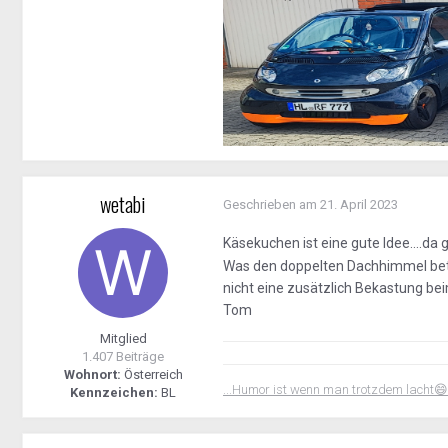
wetabi
Geschrieben am
21. April 2023
Käsekuchen ist eine gute Idee....d
Was den doppelten Dachhimmel betri
nicht eine zusätzlich Bekastung be
Tom
Mitglied
1.407 Beiträge
Wohnort:
Österreich
...Humor ist wenn man trotzdem lacht
😄
Kennzeichen:
BL