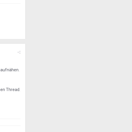
n aufnähen.
sen Thread.