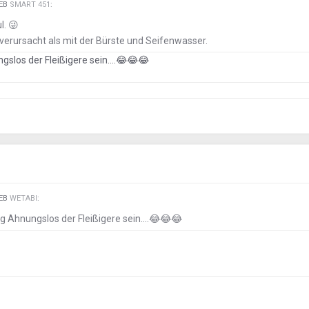
IEB
SMART 451
:
l.
😜
erursacht als mit der Bürste und Seifenwasser.
gslos der Fleißigere sein....
😂
😂
😂
IEB
WETABI
:
ig Ahnungslos der Fleißigere sein....
😂
😂
😂