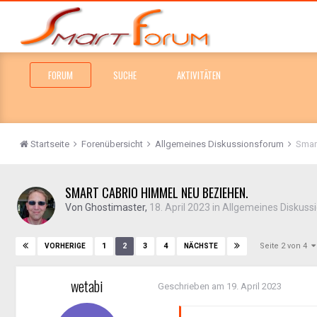
FORUM
SUCHE
AKTIVITÄTEN
Startseite
Forenübersicht
Allgemeines Diskussionsforum
Smar
SMART CABRIO HIMMEL NEU BEZIEHEN.
Von
Ghostimaster
,
18. April 2023
in
Allgemeines Diskuss
Seite 2 von 4
1
2
3
4
VORHERIGE
NÄCHSTE
wetabi
Geschrieben am
19. April 2023