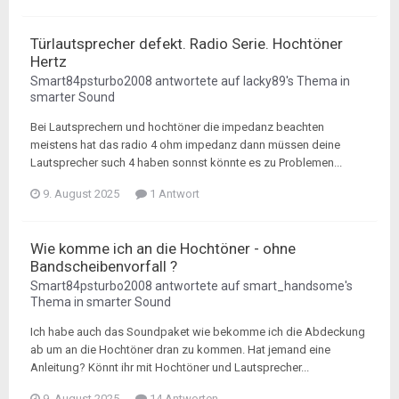
Türlautsprecher defekt. Radio Serie. Hochtöner
Hertz
Smart84psturbo2008
antwortete auf
lacky89
's Thema in
smarter Sound
Bei Lautsprechern und hochtöner die impedanz beachten
meistens hat das radio 4 ohm impedanz dann müssen deine
Lautsprecher such 4 haben sonnst könnte es zu Problemen...
9. August 2025
1 Antwort
Wie komme ich an die Hochtöner - ohne
Bandscheibenvorfall ?
Smart84psturbo2008
antwortete auf
smart_handsome
's
Thema in
smarter Sound
Ich habe auch das Soundpaket wie bekomme ich die Abdeckung
ab um an die Hochtöner dran zu kommen. Hat jemand eine
Anleitung? Könnt ihr mit Hochtöner und Lautsprecher...
9. August 2025
14 Antworten