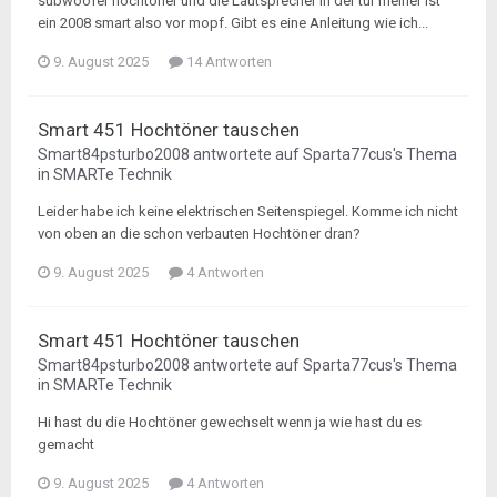
subwoofer hochtöner und die Lautsprecher in der tür meiner ist
ein 2008 smart also vor mopf. Gibt es eine Anleitung wie ich...
9. August 2025
14 Antworten
Smart 451 Hochtöner tauschen
Smart84psturbo2008
antwortete auf
Sparta77cus
's Thema
in
SMARTe Technik
Leider habe ich keine elektrischen Seitenspiegel. Komme ich nicht
von oben an die schon verbauten Hochtöner dran?
9. August 2025
4 Antworten
Smart 451 Hochtöner tauschen
Smart84psturbo2008
antwortete auf
Sparta77cus
's Thema
in
SMARTe Technik
Hi hast du die Hochtöner gewechselt wenn ja wie hast du es
gemacht
9. August 2025
4 Antworten