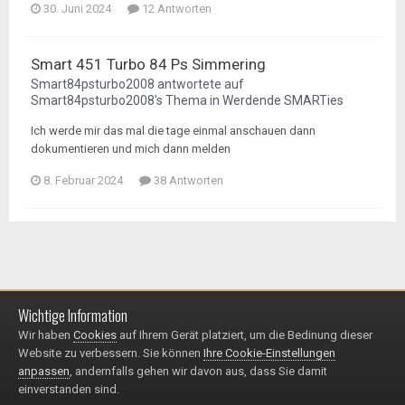
30. Juni 2024
12 Antworten
Smart 451 Turbo 84 Ps Simmering
Smart84psturbo2008
antwortete auf
Smart84psturbo2008
's Thema in
Werdende SMARTies
Ich werde mir das mal die tage einmal anschauen dann
dokumentieren und mich dann melden
8. Februar 2024
38 Antworten
Wichtige Information
Impressum / Datenschutzerklärung
Kontakt
Wir haben
Cookies
auf Ihrem Gerät platziert, um die Bedinung dieser
© 1999 - 2025
Website zu verbessern. Sie können
Ihre Cookie-Einstellungen
Powered by Invision Community
anpassen
, andernfalls gehen wir davon aus, dass Sie damit
einverstanden sind.