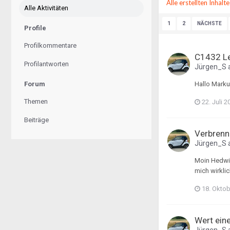
Alle erstellten Inhalt
Alle Aktivitäten
1
2
NÄCHSTE
Profile
Profilkommentare
C1432 Le
Profilantworten
Jürgen_S
Forum
Hallo Marku
Themen
22. Juli 2
Beiträge
Verbrenn
Jürgen_S
Moin Hedwig
mich wirklic
18. Okto
Wert ein