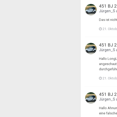
451 BJ 2
Jürgen_S
Das ist nic
21. Okto
451 BJ 2
Jürgen_S
Hallo LongL
angeschaut?
durchgeführ
21. Okto
451 BJ 2
Jürgen_S
Hallo Ahnu
eine falsch