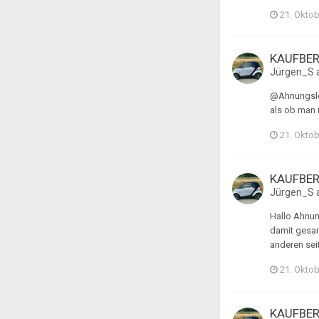
21. Okto
KAUFBER
Jürgen_S
@Ahnungslos
als ob man 
21. Okto
KAUFBER
Jürgen_S
Hallo Ahnun
damit gesam
anderen sei
21. Okto
KAUFBER