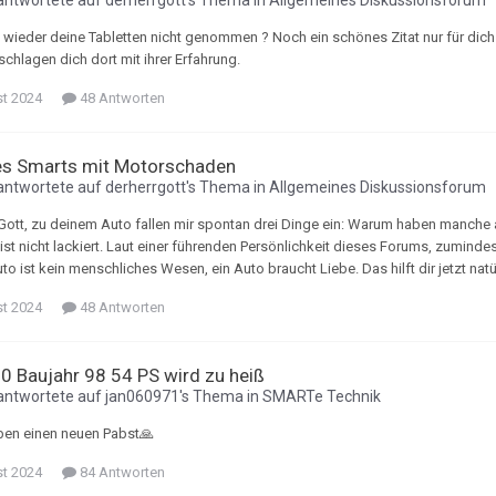
antwortete auf
derherrgott
's Thema in
Allgemeines Diskussionsforum
 wieder deine Tabletten nicht genommen ? Noch ein schönes Zitat nur für dich 
chlagen dich dort mit ihrer Erfahrung.
st 2024
48 Antworten
es Smarts mit Motorschaden
antwortete auf
derherrgott
's Thema in
Allgemeines Diskussionsforum
 Gott, zu deinem Auto fallen mir spontan drei Dinge ein: Warum haben manch
ist nicht lackiert. Laut einer führenden Persönlichkeit dieses Forums, zuminde
uto ist kein menschliches Wesen, ein Auto braucht Liebe. Das hilft dir jetzt natü
st 2024
48 Antworten
0 Baujahr 98 54 PS wird zu heiß
antwortete auf
jan060971
's Thema in
SMARTe Technik
ben einen neuen Pabst🙏
st 2024
84 Antworten