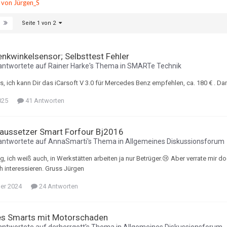
e von Jürgen_S
Seite 1 von 2
nkwinkelsensor; Selbsttest Fehler
antwortete auf
Rainer Harke
's Thema in
SMARTe Technik
s, ich kann Dir das iCarsoft V 3.0 für Mercedes Benz empfehlen, ca. 180 € . D
025
41 Antworten
aussetzer Smart Forfour Bj2016
antwortete auf
AnnaSmarti
's Thema in
Allgemeines Diskussionsforum
, ich weiß auch, in Werkstätten arbeiten ja nur Betrüger.😢 Aber verrate mir d
h interessieren. Gruss Jürgen
ber 2024
24 Antworten
es Smarts mit Motorschaden