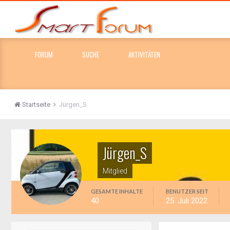
FORUM
SUCHE
AKTIVITÄTEN
Startseite
Jürgen_S
Jürgen_S
Mitglied
GESAMTE INHALTE
BENUTZER SEIT
40
25. Juli 2022