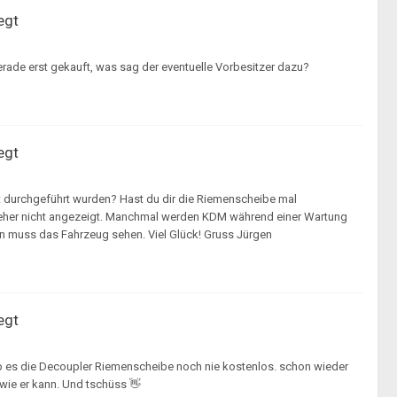
egt
gerade erst gekauft, was sag der eventuelle Vorbesitzer dazu?
egt
durchgeführt wurden? Hast du dir die Riemenscheibe mal
u eher nicht angezeigt. Manchmal werden KDM während einer Wartung
an muss das Fahrzeug sehen. Viel Glück! Gruss Jürgen
egt
s die Decoupler Riemenscheibe noch nie kostenlos. schon wieder
 wie er kann. Und tschüss 👋