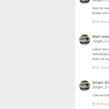
Jürgen_S
Hast du mal
Niveau und s
29. Augu
Wert ein
Jürgen_S
Lieber Herr
Tankdeckel 
Röhrl: Ein A
29. Augu
Smart 45
Jürgen_S
Oder wir ha
18. Augu