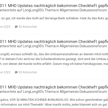
011 MHD Updates nachträglich bekommen Checkheft gepfl
antwortete auf
LongLong00
's Thema in
Allgemeines Diskussionsforum
ht so gut, ich würde das nicht auf die lange Bank schieben. Hast du das Auto 
ber 2023
53 Antworten
011 MHD Updates nachträglich bekommen Checkheft gepfl
antwortete auf
LongLong00
's Thema in
Allgemeines Diskussionsforum
ong00, woraus schließt du, das die Umbaumassnahmen an deinem mhd nicht 
 In deinem Foto wird nur die Schadenshistorie gezeigt, dort wird der Umba
t, von denen der Kunde nichts erfährt. Darum mag ich keine Ferndiagosen, m
ber 2023
53 Antworten
011 MHD Updates nachträglich bekommen Checkheft gepfl
antwortete auf
LongLong00
's Thema in
Allgemeines Diskussionsforum
ngslos, VOR 52 MINUTEN SCHRIEB AHNUNGSLOS: Wie schon geschrieben gab e
e Information zur mhd-Thematik ! Aber macht nichts, jeder blamiert sich so gut