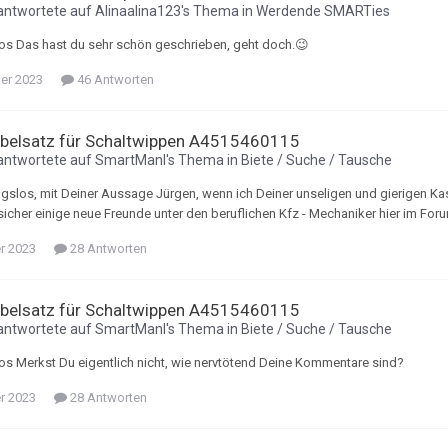
antwortete auf
Alinaalina123
's Thema in
Werdende SMARTies
s Das hast du sehr schön geschrieben, geht doch.😉
ber 2023
46 Antworten
belsatz für Schaltwippen A4515460115
antwortete auf
SmartManI
's Thema in
Biete / Suche / Tausche
gslos, mit Deiner Aussage Jürgen, wenn ich Deiner unseligen und gierigen Kast
 sicher einige neue Freunde unter den beruflichen Kfz - Mechaniker hier im F
r 2023
28 Antworten
belsatz für Schaltwippen A4515460115
antwortete auf
SmartManI
's Thema in
Biete / Suche / Tausche
 Merkst Du eigentlich nicht, wie nervtötend Deine Kommentare sind?
r 2023
28 Antworten