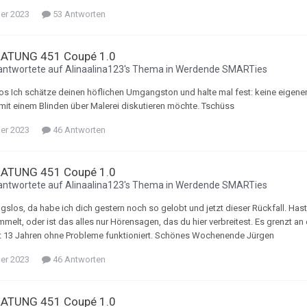
ber 2023
53 Antworten
ATUNG 451 Coupé 1.0
antwortete auf
Alinaalina123
's Thema in
Werdende SMARTies
 Ich schätze deinen höflichen Umgangston und halte mal fest: keine eigenen 
mit einem Blinden über Malerei diskutieren möchte. Tschüss
ber 2023
46 Antworten
ATUNG 451 Coupé 1.0
antwortete auf
Alinaalina123
's Thema in
Werdende SMARTies
gslos, da habe ich dich gestern noch so gelobt und jetzt dieser Rückfall. Ha
melt, oder ist das alles nur Hörensagen, das du hier verbreitest. Es grenzt an
t 13 Jahren ohne Probleme funktioniert. Schönes Wochenende Jürgen
ber 2023
46 Antworten
ATUNG 451 Coupé 1.0