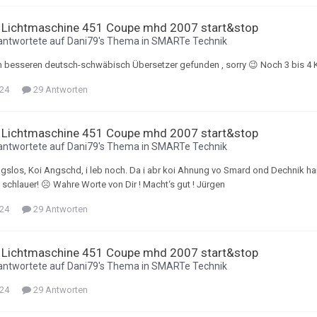
 Lichtmaschine 451 Coupe mhd 2007 start&stop
antwortete auf
Dani79
's Thema in
SMARTe Technik
 besseren deutsch-schwäbisch Übersetzer gefunden , sorry 😉 Noch 3 bis 4 Ku
024
29 Antworten
 Lichtmaschine 451 Coupe mhd 2007 start&stop
antwortete auf
Dani79
's Thema in
SMARTe Technik
slos, Koi Angschd, i leb noch. Da i abr koi Ahnung vo Smard ond Dechnik han, 
 schlauer! ☹️ Wahre Worte von Dir ! Macht‘s gut ! Jürgen
024
29 Antworten
 Lichtmaschine 451 Coupe mhd 2007 start&stop
antwortete auf
Dani79
's Thema in
SMARTe Technik
024
29 Antworten