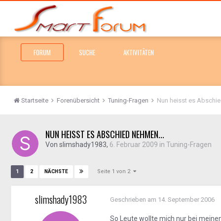
FORUM
SUCHE
AKTIVITÄTEN
Startseite
Forenübersicht
Tuning-Fragen
Nun heisst es Abschie
NUN HEISST ES ABSCHIED NEHMEN...
Von
slimshady1983
,
6. Februar 2009
in
Tuning-Fragen
Seite 1 von 2
1
2
NÄCHSTE
slimshady1983
Geschrieben am
14. September 2006
So Leute wollte mich nur bei mein