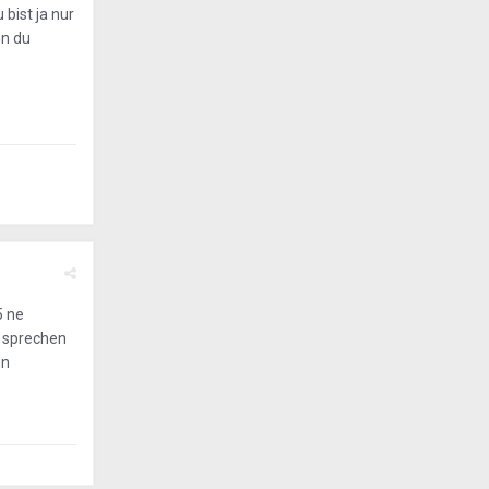
bist ja nur
nn du
5 ne
6 sprechen
en