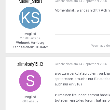
Kaefer_Smart
Geschrieben am
14. September 2006
Momentmal... war das nicht`? Ach nee
Mitglied
2.670 Beiträge
Wohnort:
Hamburg
Wenn aus den
Kennzeichen:
HH-Käfer
slimshady1983
Geschrieben am
14. September 2006
also zum parkplatzproblem: parkhau
spritpreisen. brauche nur für auto
auch nur ein 316 i
zu meinen freunden: stimmt habe kei
Mitglied
trotzdem ein tolles forum. hat mir o
60 Beiträge