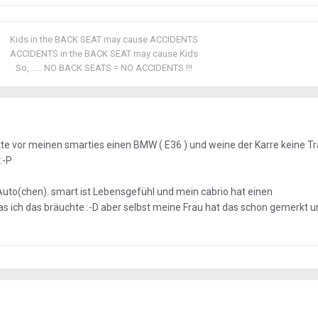
Kids in the BACK SEAT may cause ACCIDENTS
ACCIDENTS in the BACK SEAT may cause Kids
So,...... NO BACK SEATS = NO ACCIDENTS !!!
tte vor meinen smarties einen BMW ( E36 ) und weine der Karre keine T
:-P
 Auto(chen). smart ist Lebensgefühl und mein cabrio hat einen
das ich das bräuchte :-D aber selbst meine Frau hat das schon gemerkt un