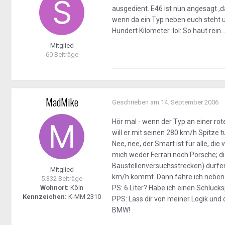
ausgedient. E46 ist nun angesagt ,d
wenn da ein Typ neben euch steht u
Hundert Kilometer :lol: So haut rein..
Mitglied
60 Beiträge
MadMike
Geschrieben am
14. September 2006
Hör mal - wenn der Typ an einer ro
will er mit seinen 280 km/h Spitze 
Nee, nee, der Smart ist für alle, di
mich weder Ferrari noch Porsche; di
Baustellenversuchsstrecken) dürfen
Mitglied
km/h kommt. Dann fahre ich neben i
5.332 Beiträge
Wohnort:
Köln
PS: 6 Liter? Habe ich einen Schluck
Kennzeichen:
K-MM 2310
PPS: Lass dir von meiner Logik und 
BMW!