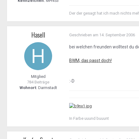
Kennzeichen:
MH453
Der der gesagt hat ich mach nichts me
HaseII
Geschrieben am
14. September 2006
bei welchen freunden wolltest du d
BWM, das passt doch!
Mitglied
:-D
784 Beiträge
Wohnort:
Darmstadt
In Farbe uuund buuunt