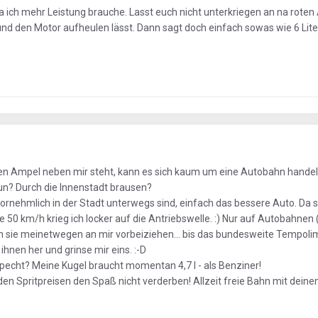
a ich mehr Leistung brauche. Lasst euch nicht unterkriegen an na rote
nd den Motor aufheulen lässt. Dann sagt doch einfach sowas wie 6 Lite
.
ten Ampel neben mir steht, kann es sich kaum um eine Autobahn handel
tun? Durch die Innenstadt brausen?
e vornehmlich in der Stadt unterwegs sind, einfach das bessere Auto. Da 
e 50 km/h krieg ich locker auf die Antriebswelle. :) Nur auf Autobahnen 
 sie meinetwegen an mir vorbeiziehen... bis das bundesweite Tempolim
hnen her und grinse mir eins. :-D
specht? Meine Kugel braucht momentan 4,7 l - als Benziner!
den Spritpreisen den Spaß nicht verderben! Allzeit freie Bahn mit dein