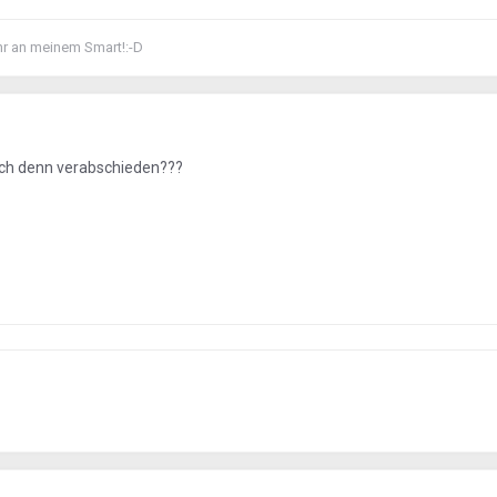
hr an meinem Smart!:-D
ich denn verabschieden???