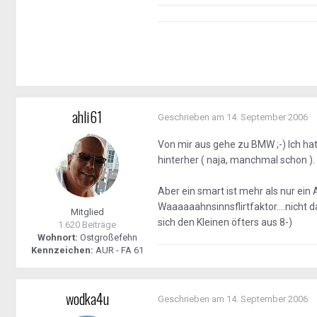
ahli61
Geschrieben am
14. September 2006
Von mir aus gehe zu BMW ;-) Ich ha
hinterher ( naja, manchmal schon ). 
Aber ein smart ist mehr als nur ein
Waaaaaahnsinnsflirtfaktor....nicht 
Mitglied
sich den Kleinen öfters aus 8-)
1.620 Beiträge
Wohnort:
Ostgroßefehn
Kennzeichen:
AUR - FA 61
wodka4u
Geschrieben am
14. September 2006