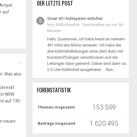
DER LETZTE POST
n Ampel
r auf
Smart 451 Kühlsystem entlüften
Von
450Schrauber
·
Geschrieben am
vor 54
Minuten
Hallo Zusammen, ich habe heute an meinem
451 mhd den Motor erneuert. Ich habe die
drei Kühlmittelleitungen unter dem Auto mit
Kunststoffzangen verschlossen und die
Leitungen dann getrennt. Dabei sind dann ca.
2,5 Liter Kühlmittel ausgetreten. Nun...
n. Was also
schreckt
FORENSTATISTIK
(in NRW:
it auf 130
153.509
Themen insgesamt
em neuen
1.620.495
Beiträge insgesamt