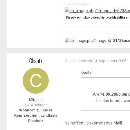
-----------------
[ Diese Nachricht wurde editiert von
MadMike
am 
Chaoti
Geschrieben am
14. September 2006
Quote:
Am 14.09.2006 um 0
Mitglied
... bis das bundesw
9.614 Beiträge
Wohnort:
zu Hause
Kennzeichen:
Landkreis
Diepholz
Na hoffentlich kommt das
nie
!!!