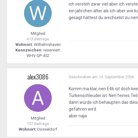
ich versteh zwar viel aber ich ver
ein jährchen älter als ich-aber wi
gesagt hättest du wechselst zu nem
Mitglied
613 Beiträge
Wohnort:
Wilhelmshaven
Kennzeichen:
reserviert:
WHV-QP-452
alex3086
Geschrieben am
14. September 2006
Komm ma klar, nen E46 ist doch kein
Türkenschleuder ist. Nen feines Tei
dann würde ich behaupten das dies
gefahren wird.
aber naja
Mitglied
157 Beiträge
Wohnort:
Düsseldorf