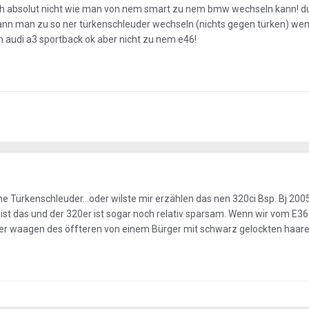
steh absolut nicht wie man von nem smart zu nem bmw wechseln kann! du 
e kann man zu so ner türkenschleuder wechseln (nichts gegen türken) we
 audi a3 sportback ok aber nicht zu nem e46!
e Türkenschleuder...oder wilste mir erzählen das nen 320ci Bsp. Bj 200
l ist das und der 320er ist sogar noch relativ sparsam. Wenn wir vom E3
er waagen des öffteren von einem Bürger mit schwarz gelockten haar