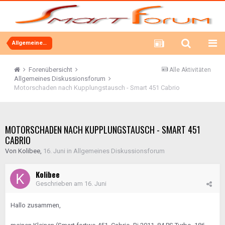
Allgemeines Diskussionsforum
Forenübersicht
Alle Aktivitäten
Allgemeines Diskussionsforum
Motorschaden nach Kupplungstausch - Smart 451 Cabrio
MOTORSCHADEN NACH KUPPLUNGSTAUSCH - SMART 451
CABRIO
Von
Kolibee
,
16. Juni
in
Allgemeines Diskussionsforum
Kolibee
Geschrieben am
16. Juni
Hallo zusammen,