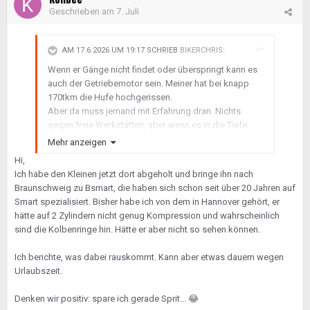
Geschrieben am
7. Juli
AM 17.6.2026 UM 19:17 SCHRIEB
BIKERCHRIS
:
Wenn er Gänge nicht findet oder überspringt kann es
auch der Getriebemotor sein. Meiner hat bei knapp
170tkm die Hufe hochgerissen.
Aber da muss jemand mit Erfahrung dran. Nichts
gegen freie Werkstätten, aber wenn es in die Tiefe
geht bei Smarts ist iwann Feierabend. Man kann nicht
Mehr anzeigen
alles von jedem Auto wissen.
Hi,
Ich habe den Kleinen jetzt dort abgeholt und bringe ihn nach
Braunschweig zu Bsmart, die haben sich schon seit über 20 Jahren auf
Smart spezialisiert. Bisher habe ich von dem in Hannover gehört, er
hätte auf 2 Zylindern nicht genug Kompression und wahrscheinlich
sind die Kolbenringe hin. Hätte er aber nicht so sehen können.
Ich berichte, was dabei rauskommt. Kann aber etwas dauern wegen
Urlaubszeit.
Denken wir positiv: spare ich gerade Sprit...
😂