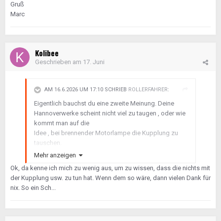
Gruß
Marc
Kolibee
Geschrieben am
17. Juni
AM 16.6.2026 UM 17:10 SCHRIEB
ROLLERFAHRER
:
Eigentlich bauchst du eine zweite Meinung. Deine
Hannoverwerke scheint nicht viel zu taugen , oder wie
kommt man auf die
Idee , bei brennender Motorlampe die Kupplung zu
tauschen.
Wenn er eine weiße Wand produziert hat ist das kein
Mehr anzeigen
Öl sondern Wasser, also entweder Kopfdichtung oder
Ok, da kenne ich mich zu wenig aus, um zu wissen, dass die nichts mit
Turbodefekt.
der Kupplung usw. zu tun hat. Wenn dem so wäre, dann vielen Dank für
nix. So ein Sch...