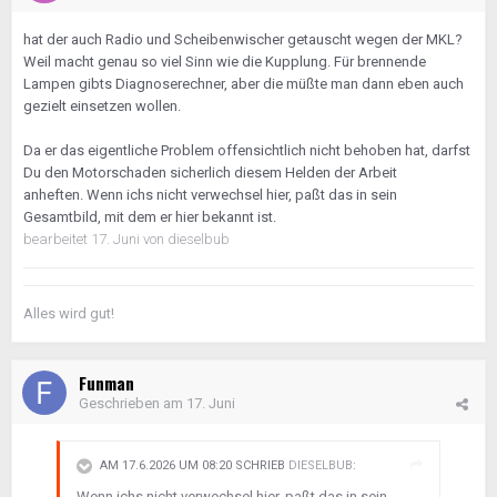
hat der auch Radio und Scheibenwischer getauscht wegen der MKL?
Weil macht genau so viel Sinn wie die Kupplung. Für brennende
Lampen gibts Diagnoserechner, aber die müßte man dann eben auch
gezielt einsetzen wollen.
Da er das eigentliche Problem offensichtlich nicht behoben hat, darfst
Du den Motorschaden sicherlich diesem Helden der Arbeit
anheften. Wenn ichs nicht verwechsel hier, paßt das in sein
Gesamtbild, mit dem er hier bekannt ist.
bearbeitet
17. Juni
von dieselbub
Alles wird gut!
Funman
Geschrieben am
17. Juni
AM 17.6.2026 UM 08:20 SCHRIEB
DIESELBUB
:
Wenn ichs nicht verwechsel hier, paßt das in sein