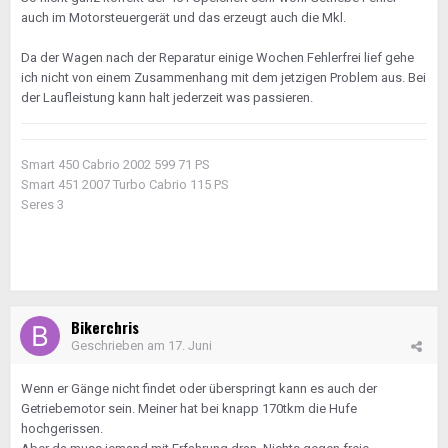
auch im Motorsteuergerät und das erzeugt auch die Mkl.
Zu deinem Aktuellen Problem - starker weißer Rauch
bedeutet i.d.R. Kühlwasser , klingt für mich auch nach
Da der Wagen nach der Reparatur einige Wochen Fehlerfrei lief gehe
Kopfdichtung (fast immer durch Überhitzung) oder
ich nicht von einem Zusammenhang mit dem jetzigen Problem aus. Bei
Turbolader - der ist wassergekühlt.
der Laufleistung kann halt jederzeit was passieren.
Gruß
Marc
Smart 450 Cabrio 2002 599 71 PS
Smart 451 2007 Turbo Cabrio 115 PS
Seres 3
Bikerchris
Geschrieben am
17. Juni
Wenn er Gänge nicht findet oder überspringt kann es auch der
Getriebemotor sein. Meiner hat bei knapp 170tkm die Hufe
hochgerissen.