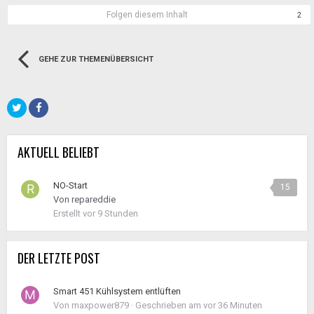
Folgen diesem Inhalt
2
GEHE ZUR THEMENÜBERSICHT
AKTUELL BELIEBT
NO-Start
15
Von
repareddie
Erstellt
vor 9 Stunden
DER LETZTE POST
Smart 451 Kühlsystem entlüften
Von
maxpower879
·
Geschrieben am
vor 36 Minuten