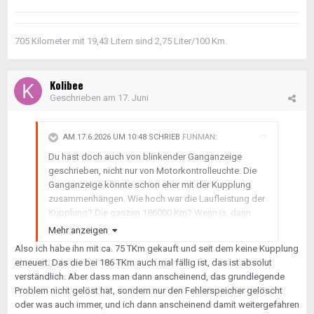
705 Kilometer mit 19,43 Litern sind 2,75 Liter/100 Km.
Kolibee
Geschrieben am
17. Juni
AM 17.6.2026 UM 10:48 SCHRIEB
FUNMAN
:
Du hast doch auch von blinkender Ganganzeige
geschrieben, nicht nur von Motorkontrolleuchte. Die
Ganganzeige könnte schon eher mit der Kupplung
zusammenhängen. Wie hoch war die Laufleistung der
Kupplung? Die ganzen 186000 Km? Wenn ja, dann
war die Erneuerung ja sowieso nötig.
Mehr anzeigen
Also ich habe ihn mit ca. 75 TKm gekauft und seit dem keine Kupplung
erneuert. Das die bei 186 TKm auch mal fällig ist, das ist absolut
verständlich. Aber dass man dann anscheinend, das grundlegende
Problem nicht gelöst hat, sondern nur den Fehlerspeicher gelöscht
oder was auch immer, und ich dann anscheinend damit weitergefahren