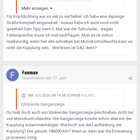
stand. Wie bereits geschrieben hat eine
Motorkontrollleuchte keinen direkten Bezug zu der
Mehr anzeigen
Kupplung.
Für Kopfdichtung war es viel zu viel Nebel. Ich habe eine 4spurige
Straße komplett eingenebelt - sowas habe ich auch noch nicht
Zu deinem Aktuellen Problem - starker weißer Rauch
gesehen! Sein Tipp beim 2. Mal war der Turbolader... wegen
bedeutet i.d.R. Kühlwasser , klingt für mich auch nach
Fehlerspeicher muss ich mal nachfragen. Aber es ist schon
Kopfdichtung (fast immer durch Überhitzung) oder
merkwürdig, wenn hier alle schreiben bei Motorkontrolleuchte kann es
Turbolader - der ist wassergekühlt.
nicht die Kupplung sein... Wie krass ist DAS denn?
Gruß
Marc
Funman
Geschrieben am
17. Juni
AM 16.6.2026 UM 14:58 SCHRIEB
KOLIBEE
:
blinkende Ganganzeige
Du hast doch auch von blinkender Ganganzeige geschrieben, nicht nur
von Motorkontrolleuchte. Die Ganganzeige könnte schon eher mit der
Kupplung zusammenhängen. Wie hoch war die Laufleistung der
Kupplung? Die ganzen 186000 Km? Wenn ja, dann war die Erneuerung
ja sowieso nötig.