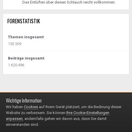
Das Entlüften über diesen Schlauch reicht vollkommen.
FORENSTATISTIK
Themen insgesamt
153.509
Beiträge insgesamt
1.620.496
Wichtige Information
Impressum / Datenschutzerklärung
Kontakt
Wir haben
Cookies
auf Ihrem Gerät platziert, um die Bedinung dieser
© 1999 - 2025
Website zu verbessern. Sie können
Ihre Cookie-Einstellungen
Powered by Invision Community
anpassen
, andernfalls gehen wir davon aus, dass Sie damit
einverstanden sind.