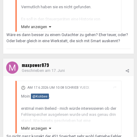
Vermutlich haben sie es nicht gefunden.
Es soll in den Steuergeräten eine Historie von
gelöschten Fehlern geben, die mit geeigneten Geräten
Mehr anzeigen
ausgelesen werden können.
Wäre es dann besser zu einem Gutachter zu gehen? Eher teuer, oder?
Oder lieber gleich in eine Werkstatt, die sich mit Smart auskennt?
Sicherlich. Es könnte jemand anderes feststellen, was
mit dem Motor eigentlich los ist. "Motorschaden
deshalb Austauschmotor" ist nicht sehr
aussagekräftig.
maxpower879
Geschrieben am
17. Juni
AM 17.6.2026 UM 10:08 SCHRIEB
YUECI
:
Moin
,
@Kolibee
erstmal mein Beileid - mich würde interessieren ob der
Fehlerspeicher ausgelesen wurde und was genau drin
stand. Wie bereits geschrieben hat eine
Motorkontrollleuchte keinen direkten Bezug zu der
Mehr anzeigen
Kupplung.
So nicht ganz korrekt der 451 Speichert sehr wohl Getriebe Fehler