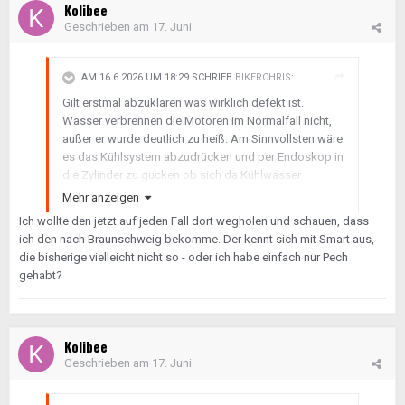
Kolibee
Geschrieben am
17. Juni
AM 16.6.2026 UM 18:29 SCHRIEB
BIKERCHRIS
:
Gilt erstmal abzuklären was wirklich defekt ist.
Wasser verbrennen die Motoren im Normalfall nicht,
außer er wurde deutlich zu heiß. Am Sinnvollsten wäre
es das Kühlsystem abzudrücken und per Endoskop in
die Zylinder zu gucken ob sich da Kühlwasser
reindrückt.
Mehr anzeigen
Wenn es der Turbolader ist, kann man es Recht
Ich wollte den jetzt auf jeden Fall dort wegholen und schauen, dass
preiswert reparieren.
ich den nach Braunschweig bekomme. Der kennt sich mit Smart aus,
die bisherige vielleicht nicht so - oder ich habe einfach nur Pech
gehabt?
Kolibee
Geschrieben am
17. Juni