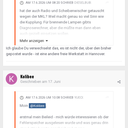
AM 17.6.2026 UM 08:20 SCHRIEB
DIESELBUB
:
hat der auch Radio und Scheibenwischer getauscht
wegen der MKL? Weil macht genau so viel Sinn wie
die Kupplung. Für brennende Lampen gibts
Diagnoserechner, aber die müßte man dann eben
auch gezielt einsetzen wollen.
Mehr anzeigen
Da er das eigentliche Problem offensichtlich nicht
Ich glaube Du verwechselst das, es ist nicht der, über den bisher
behoben hat, darfst Du den Motorschaden sicherlich
gepostet wurde - ist eine andere freie Werkstatt in Hannover.
diesem Helden der Arbeit anheften. Wenn ichs nicht
verwechsel hier, paßt das in sein Gesamtbild, mit dem
er hier bekannt ist.
Kolibee
Geschrieben am
17. Juni
AM 17.6.2026 UM 10:08 SCHRIEB
YUECI
:
Moin
,
@Kolibee
erstmal mein Beileid - mich würde interessieren ob der
Fehlerspeicher ausgelesen wurde und was genau drin