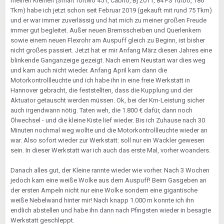
meinen Kleinen (Smart fortwo 451, Cabrio, Bj 2011, 84 PS Turbo, 186
Tkm) habe ich jetzt schon seit Februar 2019 (gekauft mit rund 75 Tkm)
und er war immer zuverlässig und hat mich zu meiner großen Freude
immer gut begleitet. Außer neuen Bremsscheiben und Querlenkern
sowie einem neuen Flexrohr am Auspuff gleich zu Beginn, ist bisher
nicht großes passiert. Jetzt hat er mir Anfang März diesen Jahres eine
blinkende Ganganzeige gezeigt. Nach einem Neustart war dies weg
und kam auch nicht wieder. Anfang April kam dann die
Motorkontrollleuchte und ich habe ihn in eine freie Werkstatt in
Hannover gebracht, die feststellten, dass die Kupplung und der
Aktuator getauscht werden müssen. Ok, bei der Km-Leistung sicher
auch irgendwann nötig. Taten weh, die 1.800 € dafür, dann noch
Ölwechsel - und die kleine Kiste lief wieder. Bis ich Zuhause nach 30
Minuten nochmal weg wollte und die Motorkontrollleuchte wieder an
war. Also sofort wieder zur Werkstatt: soll nur ein Wackler gewesen
sein. In dieser Werkstatt war ich auch das erste Mal, vorher woanders.
Danach alles gut, der Kleine rannte wieder wie vorher. Nach 3 Wochen
jedoch kam eine weiße Wolke aus dem Auspuff! Beim Gasgeben an
der ersten Ampeln nicht nur eine Wolke sondern eine gigantische
weiße Nebelwand hinter mir! Nach knapp 1.000 m konnte ich ihn
endlich abstellen und habe ihn dann nach Pfingsten wieder in besagte
Werkstatt geschleppt.