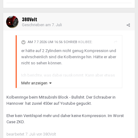
380Volt
Geschrieben am
7. Juli
AM 7.7.2026 UM 16:56 SCHRIEB
KOLIBEE
:
er hätte auf 2 Zylindern nicht genug Kompression und
wahrscheinlich sind die Kolbenringe hin. Hätte er aber
nicht so sehen können.
Ich berichte, was dabei rauskommt. Kann aber etwas
dauern wegen Urlaubszeit.
Mehr anzeigen
Kolbenringe beim Mitsubishi Block - Bullshit. Der Schrauber in
Hannover hat zuviel 450er auf Youtube geguckt.
Eher kein Ventilspiel mehr und daher keine Kompression. Im Worst
Case ZKD.
bearbeitet
7. Juli
von 380Volt