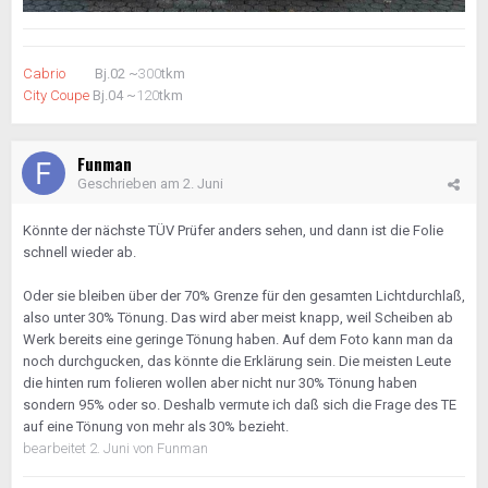
Cabrio
Bj.02 ~
300
tkm
City Coupe
Bj.04 ~
120
tkm
Funman
Geschrieben am
2. Juni
Könnte der nächste TÜV Prüfer anders sehen, und dann ist die Folie
schnell wieder ab.
Oder sie bleiben über der 70% Grenze für den gesamten Lichtdurchlaß,
also unter 30% Tönung. Das wird aber meist knapp, weil Scheiben ab
Werk bereits eine geringe Tönung haben. Auf dem Foto kann man da
noch durchgucken, das könnte die Erklärung sein. Die meisten Leute
die hinten rum folieren wollen aber nicht nur 30% Tönung haben
sondern 95% oder so. Deshalb vermute ich daß sich die Frage des TE
auf eine Tönung von mehr als 30% bezieht.
bearbeitet
2. Juni
von Funman