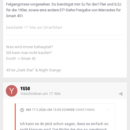
Felgengrösse vorgesehen. Du benötigst min 5J für die175er und 6,5J
für die 195er, sowie eine andere ET! Siehe Freigabe von Mercedes für
Smart 451.
bearbeitet
17. Mai
von SmartManI
Was wird immer behauptet?
Stil kann man nicht kaufen?
Doch! -> Smart 42
451er „Dark Star“ & Night Orange
YG50
Geschrieben am
17. Mai
AM 17.5.2026 UM 15:03 SCHRIEB
SMARTMANI
:
Ich kann es dir jetzt schon sagen, dass es einfach so
nicht klappen wird. Der Prüfer der das so genehmigt,