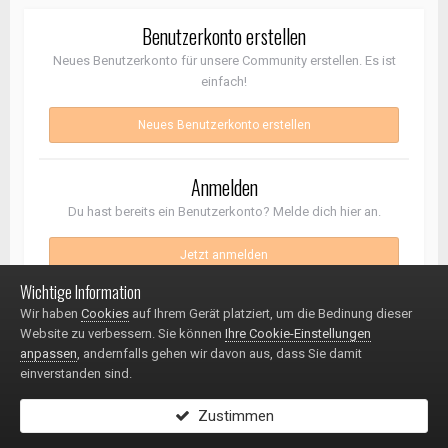
Benutzerkonto erstellen
Neues Benutzerkonto für unsere Community erstellen. Es ist
einfach!
Neues Benutzerkonto erstellen
Anmelden
Du hast bereits ein Benutzerkonto? Melde dich hier an.
Jetzt anmelden
Wichtige Information
Wir haben
Cookies
auf Ihrem Gerät platziert, um die Bedinung dieser
Folgen diesem Inhalt
Website zu verbessern. Sie können
Ihre Cookie-Einstellungen
2
anpassen
, andernfalls gehen wir davon aus, dass Sie damit
einverstanden sind.
GEHE ZUR THEMENÜBERSICHT
Zustimmen