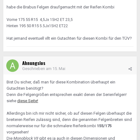
habe die Brabus Felgen draufgemacht mit der Reifen Kombi
Vorne 175 55 R15
4,5Jx 15H2 ET 23,5
Hinten 195 50 R15
5.5Jx15H2 ET22
Hat jemand eventuell vllt ein Gutachten für diesen Kombi für den TÜV?
Ahnungslos
Geschrieben am
15. Mai
Bist Du sicher, daß man für diese Kombination überhaupt ein
Gutachten benötigt?
Denn die Felgengrößen entsprechen exakt denen der Serienfelgen!
siehe
diese Seite!
Allerdings bin ich mir nicht sicher, ob auf diesen Felgen überhaupt die
breiteren Reifen zulässig sind, denn die genannten Felgenbreiten sind
normalerweise nur für die schmalere Reifenkombi
155/175
vorgesehen!
Die
Monoblock VII
gibt es ja auch in diesen Dimensionen und