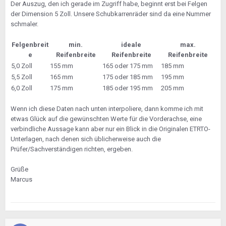
Der Auszug, den ich gerade im Zugriff habe, beginnt erst bei Felgen
der Dimension 5 Zoll. Unsere Schubkarrenräder sind da eine Nummer
schmaler.
Felgenbreit
min.
ideale
max.
e
Reifenbreite
Reifenbreite
Reifenbreite
5,0 Zoll
155 mm
165 oder 175 mm
185 mm
5,5 Zoll
165 mm
175 oder 185 mm
195 mm
6,0 Zoll
175 mm
185 oder 195 mm
205 mm
Wenn ich diese Daten nach unten interpoliere, dann komme ich mit
etwas Glück auf die gewünschten Werte für die Vorderachse, eine
verbindliche Aussage kann aber nur ein Blick in die Originalen ETRTO-
Unterlagen, nach denen sich üblicherweise auch die
Prüfer/Sachverständigen richten, ergeben.
Grüße
Marcus