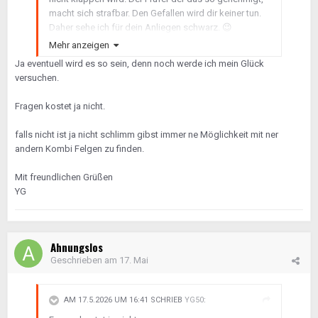
macht sich strafbar. Den Gefallen wird dir keiner tun.
Daher sehe ich für dein Anliegen schwarz.
😉
Mehr anzeigen
Deine Reifendimensionen sind nicht für die von dir
Ja eventuell wird es so sein, denn noch werde ich mein Glück
verwendete Felgengrösse vorgesehen. Du benötigst
versuchen.
min 5J für die175er und 6,5J für die 195er, sowie eine
andere ET! Siehe Freigabe von Mercedes für Smart
Fragen kostet ja nicht.
451.
falls nicht ist ja nicht schlimm gibst immer ne Möglichkeit mit ner
andern Kombi Felgen zu finden.
Mit freundlichen Grüßen
YG
Ahnungslos
Geschrieben am
17. Mai
AM 17.5.2026 UM 16:41 SCHRIEB
YG50
: