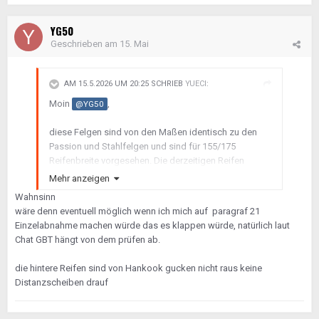
YG50
Geschrieben am
15. Mai
AM 15.5.2026 UM 20:25 SCHRIEB
YUECI
:
Moin
,
@YG50
diese Felgen sind von den Maßen identisch zu den
Passion und Stahlfelgen und sind für 155/175
Reifenbreite vorgesehen. Die derzeitigen Reifen
(175/195) sind zu breit für die Felgen, weshalb
Mehr anzeigen
die derzeit illegal mit erloschener Betriebserlaubnis
Wahnsinn
unterwegs bist.
wäre denn eventuell möglich wenn ich mich auf paragraf 21
Einzelabnahme machen würde das es klappen würde, natürlich laut
Gruß
Chat GBT hängt von dem prüfen ab.
Marc
die hintere Reifen sind von Hankook gucken nicht raus keine
Distanzscheiben drauf