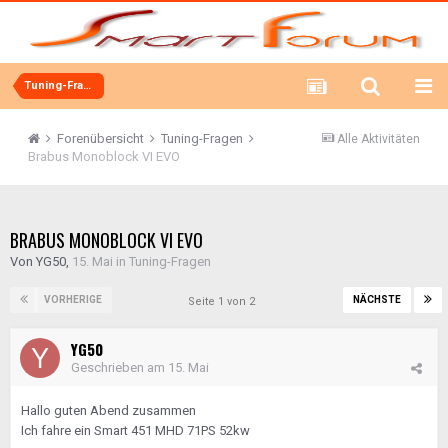
Tuning-Fragen
Forenübersicht
Tuning-Fragen
Alle Aktivitäten
Brabus Monoblock VI EVO
BRABUS MONOBLOCK VI EVO
Von
YG50
,
15. Mai
in
Tuning-Fragen
VORHERIGE
NÄCHSTE
Seite 1 von 2
YG50
Geschrieben am
15. Mai
Hallo guten Abend zusammen
Ich fahre ein Smart 451 MHD 71PS 52kw