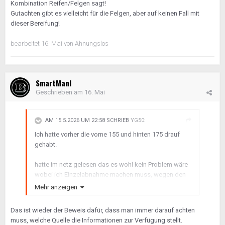
Kombination Reifen/Felgen sagt!
Gutachten gibt es vielleicht für die Felgen, aber auf keinen Fall mit
dieser Bereifung!
bearbeitet
16. Mai
von Ahnungslos
SmartManI
Geschrieben am
16. Mai
AM 15.5.2026 UM 22:58 SCHRIEB
YG50
:
Ich hatte vorher die vorne 155 und hinten 175 drauf
gehabt.
hatte im netz gelesen das es wohl kein Problem wäre
wobei ich Einzelabnahme machen muss, wegen den
hinteren Reifen Größe
Mehr anzeigen
Das ist wieder der Beweis dafür, dass man immer darauf achten
muss, welche Quelle die Informationen zur Verfügung stellt.