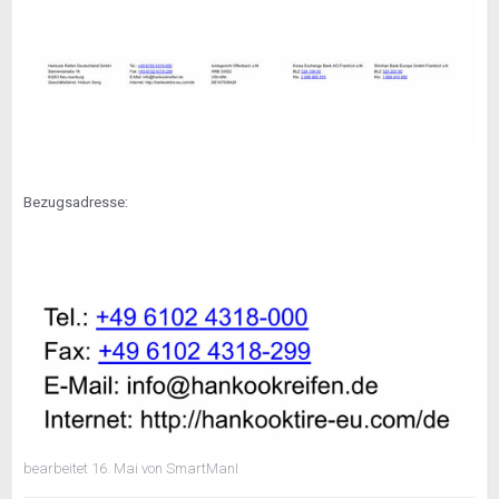
Bezugsadresse:
bearbeitet
16. Mai
von SmartManI