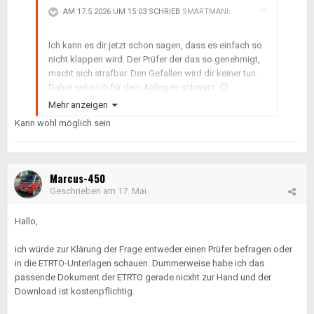
AM 17.5.2026 UM 15:03 SCHRIEB
SMARTMANI
:
Ich kann es dir jetzt schon sagen, dass es einfach so
nicht klappen wird. Der Prüfer der das so genehmigt,
macht sich strafbar. Den Gefallen wird dir keiner tun.
Daher sehe ich für dein Anliegen schwarz.
😉
Mehr anzeigen
Deine Reifendimensionen sind nicht für die von dir
Kann wohl möglich sein
verwendete Felgengrösse vorgesehen. Du benötigst
min 5J für die175er und 6,5J für die 195er, sowie eine
andere ET! Siehe Freigabe von Mercedes für Smart
451.
Marcus-450
Geschrieben am
17. Mai
Hallo,
ich würde zur Klärung der Frage entweder einen Prüfer befragen oder
in die ETRTO-Unterlagen schauen. Dummerweise habe ich das
passende Dokument der ETRTO gerade nicxht zur Hand und der
Download ist kostenpflichtig.