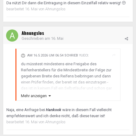
Da nützt Dir dann die Eintragung in diesem Einzelfall relativ wenig!
🥺
bearbeitet
16. Mai
von Ahnungslos
Ahnungslos
Geschrieben am
16. Mai
AM 16.5.2026 UM 06:54 SCHRIEB
YUECI
:
du müsstest mindestens eine Freigabe des
Reifenherstellers für die Mindestbreite der Felge zur
gegebenen Breite des Reifens beibringen und dann
einen Prüfer finden, der bereit ist das einzutragen -
das ist in keinem Fall ein Selbstläufer und schon gar
nicht günstig.
Mehr anzeigen
Naja, eine Anfrage bei
Hankook
wäre in diesem Fall vielleicht
empfehlenswert und ich denke nicht, daß diese teuer ist!
bearbeitet
16. Mai
von Ahnungslos