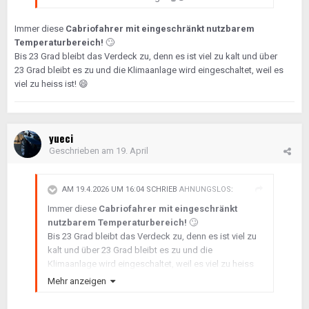
Immer diese
Cabriofahrer mit eingeschränkt nutzbarem
Temperaturbereich!
🙄
Bis 23 Grad bleibt das Verdeck zu, denn es ist viel zu kalt und über
23 Grad bleibt es zu und die Klimaanlage wird eingeschaltet, weil es
viel zu heiss ist!
😄
yueci
Geschrieben am
19. April
AM 19.4.2026 UM 16:04 SCHRIEB
AHNUNGSLOS
:
Immer diese
Cabriofahrer mit eingeschränkt
nutzbarem Temperaturbereich!
🙄
Bis 23 Grad bleibt das Verdeck zu, denn es ist viel zu
kalt und über 23 Grad bleibt es zu und die
Klimaanlage wird eingeschaltet, weil es viel zu heiss
ist!
😄
Mehr anzeigen