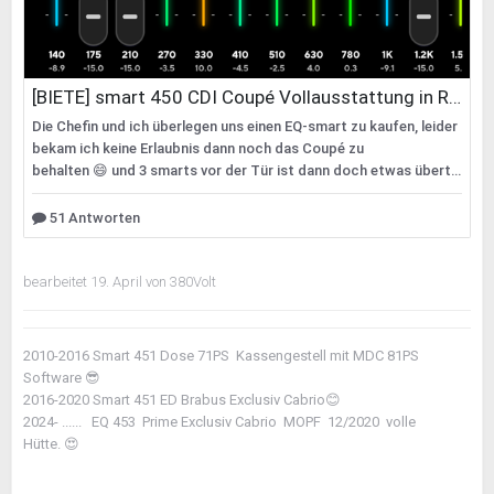
bearbeitet
19. April
von 380Volt
2010-2016 Smart 451 Dose 71PS Kassengestell mit MDC 81PS
Software
😎
2016-2020 Smart 451 ED Brabus Exclusiv Cabrio
😊
2024- ...... EQ 453 Prime Exclusiv Cabrio MOPF 12/2020 volle
Hütte.
😍