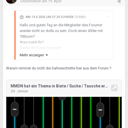
Geschrieben am
19. April
AM 19.4.2026 UM 07:29 SCHRIEB
COSMO
:
Hallo und guten Tag an die Mitglieder des Forums!
wieder nicht so dolle zu sein. Doch einen 450er mit
700ccm?
Was meint Ihr?
Danke für Euren Support!
Grüße
Mehr anzeigen
Stephan
Warum nimmst du nicht die Sahneschnitte hier aus dem Forum ?