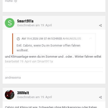
Hütte.
😍
Smart911a
Geschrieben am
19. April
AM 19.4.2026 UM 07:44 SCHRIEB
AHNUNGSLOS
:
Evtl. Cabrio, wenn Du im Sommer offen fahren
wolltest.
und Klimaanlage wenn du im Sommer und ..oder... Winter fahren willst
bearbeitet
19. April
von Smart911a
andreasma
380Volt
Geschrieben am
19. April
Cabrio mit Klima ist wie Schweden ohne Mückenspray oder Italien