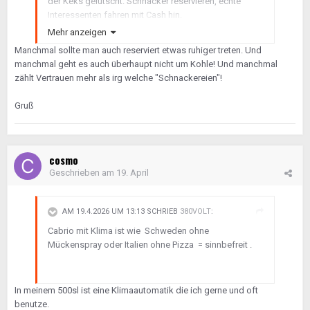
der Keks gelutscht. Schnacker reservieren, echte
Interessenten fahren mit Cash hin.
Mehr anzeigen
...ich würde ja mal nachfragen in wie weit der
Manchmal sollte man auch reserviert etwas ruhiger treten. Und
Reservator nun auch gezahlt hat.
manchmal geht es auch überhaupt nicht um Kohle! Und manchmal
zählt Vertrauen mehr als irg welche "Schnackereien"!
Gruß
cosmo
Geschrieben am
19. April
AM 19.4.2026 UM 13:13 SCHRIEB
380VOLT
:
Cabrio mit Klima ist wie Schweden ohne
Mückenspray oder Italien ohne Pizza = sinnbefreit .
In meinem 500sl ist eine Klimaautomatik die ich gerne und oft
benutze.