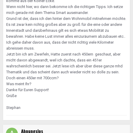
komme aus der Kölner Ecke.
Wenn nicht hier, wo dann bekomme ich die richtigen Tipps. Ich setze
mich gerade mit dem Thema Smart auseinander.
Grund ist der, dass ich den hinter dem Wohnmobil mitnehmen möchte.
Es ist zwar kein richtig großes aber zu groß für die eine oder andere
Innenstadt und darüberhinaus gilt es sich etwas Mobilität zu
bewahren. Habe keine Lust immer alles einzuräumern abzubauen etc..
Ich gehe daher davon aus, dass der nicht richtig viele Kilometer
abreissen muss.
Jetzt bin ich am Zweifeln, Hatte zuerst nach 450ern geschaut, aber
micht davon abgewandt, weil ich dachte, dass ein 451er
wahrscheinlich besser sei. Jetzt lese ich aber über diese ganze mhd
Thematik und das scheint dann auch wieder nicht so dolle zu sein.
Doch einen 450er mit 700ccm?
Was meint Ihr?
Danke für Euren Support!
Grüße
Stephan
Ahnungslos