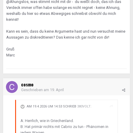
@Ahungslos, was stimmt nicht mit dir - du weißt doch, das ich das
Verdeck immer offen habe solange es nicht regnet - keine Ahnung,
weshalb du hier so etwas Abwegiges schreibst obwohl du mich
kennst!
Kann es sein, dass du keine Argumente hast und nun versuchst meine
Aussagen zu diskreditieren? Das kenne ich gar nicht von dir!
Gruß
Marc
cosmo
Geschrieben am
19. April
AM 19.4.2026 UM 14:53 SCHRIEB
380VOLT
:
A: Herrlich, wie in Griechenland.
B: Hat primär nichts mit Cabrio zu tun - Phänomen in
jedem Wagen.