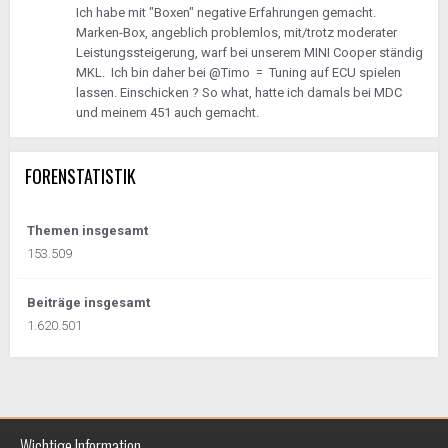
Ich habe mit "Boxen" negative Erfahrungen gemacht.
Marken-Box, angeblich problemlos, mit/trotz moderater
Leistungssteigerung, warf bei unserem MINI Cooper ständig
MKL. Ich bin daher bei @Timo = Tuning auf ECU spielen
lassen. Einschicken ? So what, hatte ich damals bei MDC
und meinem 451 auch gemacht.
FORENSTATISTIK
Themen insgesamt
153.509
Beiträge insgesamt
1.620.501
Wichtige Information