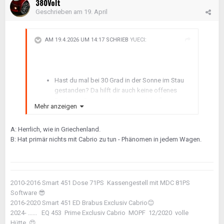
380Volt
Geschrieben am
19. April
AM 19.4.2026 UM 14:17 SCHRIEB
YUECI
:
Hast du mal bei 30 Grad in der Sonne im Stau
gestanden? Da hilft dir auch keine offenes
Dach - im Gegenteil, das ist noch heißer.
Mehr anzeigen
Oder wenn es an einem schwülen Tag plötzlich
heftig regnet - Dach kannst du vergessen,
A: Herrlich, wie in Griechenland.
Scheiben müssen zu sonst gibt es eine
B: Hat primär nichts mit Cabrio zu tun - Phänomen in jedem Wagen.
Dusche im Auto und Lüftung reicht lange nicht.
2010-2016 Smart 451 Dose 71PS Kassengestell mit MDC 81PS
Software
😎
2016-2020 Smart 451 ED Brabus Exclusiv Cabrio
😊
2024- ...... EQ 453 Prime Exclusiv Cabrio MOPF 12/2020 volle
Hütte.
😍