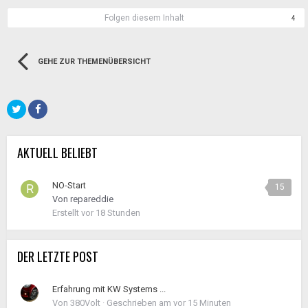
Folgen diesem Inhalt
4
GEHE ZUR THEMENÜBERSICHT
AKTUELL BELIEBT
NO-Start
15
Von
repareddie
Erstellt
vor 18 Stunden
DER LETZTE POST
Erfahrung mit KW Systems ...
Von
380Volt
·
Geschrieben am
vor 15 Minuten