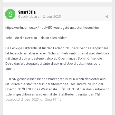
Smart911a
Geschrieben am
2. Juni 2025
https://evilution.co.uk/mod/450-wastegate-actuator-hoses.htm
schau dir die Seite an ... da ist alles erklärt...
Das eckige Taktventil ist für den Ladedruck über 0 bar das länglichere
taktet auch ..ist aber eher ein Schubumkehrventil... damit wird die Dose
mit Unterdruck angesteuert also ab 0 bar minus.. Somit öffnet die
Dose das Wastegate bei Unterdruck und Überdruck.. muss es ja
auch...
...DENN geschlossen ist das Wastegate IMMER wenn der Motor aus
ist...durch die Stahlfeder in der Steuerdose. Der Unterduck und der
Überdruck ÖFFNET das Wastegate .... ÖFFNEN ist hier das Zauberwort
...denn geschlossen wird es mit der Stahlfeder ... verstanden ?
😀
bearbeitet
2. Juni 2025
von Smart911a