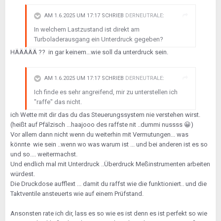
AM 1.6.2025 UM 17:17 SCHRIEB
DERNEUTRALE
:
In welchem Lastzustand ist direkt am
Turboladerausgang ein Unterdruck gegeben?
HÄÄÄÄÄ ?? in gar keinem...wie soll da unterdruck sein.
AM 1.6.2025 UM 17:17 SCHRIEB
DERNEUTRALE
:
Ich finde es sehr angreifend, mir zu unterstellen ich
"raffe" das nicht.
ich Wette mit dir das du das Steuerungssystem nie verstehen wirst.
(heißt auf Pfälzisch ...haajooo des raffste nit ..dummi nussss
😀
)
Vor allem dann nicht wenn du weiterhin mit Vermutungen... was
könnte wie sein ..wenn wo was warum ist ... und bei anderen ist es so
und so.... weitermachst.
Und endlich mal mit Unterdruck ..Überdruck Meßinstrumenten arbeiten
würdest.
Die Druckdose aufflext ... damit du raffst wie die funktioniert.. und die
Taktventile ansteuerts wie auf einem Prüfstand.
Ansonsten rate ich dir, lass es so wie es ist denn es ist perfekt so wie