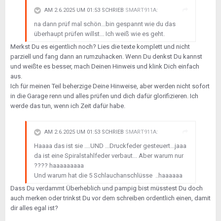
AM 2.6.2025 UM 01:53 SCHRIEB
SMART911A
:
na dann prüf mal schön...bin gespannt wie du das
überhaupt prüfen willst... Ich weiß wie es geht.
Merkst Du es eigentlich noch? Lies die texte komplett und nicht
parziell und fang dann an rumzuhacken. Wenn Du denkst Du kannst
und weißte es besser, mach Deinen Hinweis und klink Dich einfach
aus.
Ich für meinen Teil beherzige Deine Hinweise, aber werden nicht sofort
in die Garage renn und alles prüfen und dich dafür glorifizieren. Ich
werde das tun, wenn ich Zeit dafür habe.
AM 2.6.2025 UM 01:53 SCHRIEB
SMART911A
:
Haaaa das ist sie ....UND ...Druckfeder gesteuert...jaaa
da ist eine Spiralstahlfeder verbaut... Aber warum nur
???? haaaaaaaaa
Und warum hat die 5 Schlauchanschlüsse ..haaaaaa
Dass Du verdammt Überheblich und pampig bist müsstest Du doch
auch merken oder trinkst Du vor dem schreiben ordentlich einen, damit
dir alles egal ist?