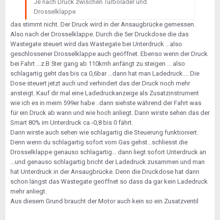
Je nach Druck zwischen Turbolader und
Drosselklappe
das stimmt nicht. Der Druck wird in der Ansaugbrücke gemessen.
Also nach der Drosselklappe. Durch die 5er Druckdose die das
Wastegate steuert wird das Wastegate bei Unterdruck ...also
geschlossener Drosselklappe auch geöffnet. Ebenso wenn der Druck
bei Fahrt ...z.B 5ter gang ab 110kmh anfängt zu steigen ... also
schlagartig geht das bis ca 0,6bar ...dann hat man Ladedruck.... Die
Dose steuert jetzt auch und verhindert das der Druck noch mehr
ansteigt. Kauf dir mal eine Ladedruckanzeige als Zusatzinstrument
wie ich es in meim 599er habe ..dann siehste während der Fahrt was
für ein Druck ab wann und wie hoch anliegt. Dann wirste sehen das der
Smart 80% im Unterdruck ca -0,8 bis 0 fährt.
Dann wirste auch sehen wie schlagartig die Steuerung funktioniert.
Denn wenn du schlagartig sofort vom Gas gehst...schliesst die
Drosselklappe genauso schlagartig... dann liegt sofort Unterdruck an
...und genauso schlagartig bricht der Ladedruck zusammen und man
hat Unterdruck in der Ansaugbrücke. Denn die Druckdose hat dann
schon längst das Wastegate geöffnet so dass da gar kein Ladedruck
mehr anliegt.
Aus diesem Grund braucht der Motor auch kein so ein Zusatzventil