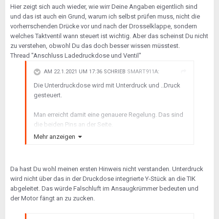
Hier zeigt sich auch wieder, wie wirr Deine Angaben eigentlich sind
und das ist auch ein Grund, warum ich selbst prüfen muss, nicht die
vorherrschenden Drücke vor und nach der Drosselklappe, sondern
welches Taktventil wann steuert ist wichtig. Aber das scheinst Du nicht
zu verstehen, obwohl Du das doch besser wissen müsstest.
Thread "Anschluss Ladedruckdose und Ventil"
AM 22.1.2021 UM 17:36 SCHRIEB
SMART911A
:
Die Unterdruckdose wird mit Unterdruck und ..Druck
gesteuert.
Man erreicht damit eine genauere Regelung. Das sind
die beiden Pins an der Seite.
Mehr anzeigen
Die drei oben sind nur als Zierde. Da ist die Belegung
auch egal. Das ist nur ein Hohlraum der nichts Steuert.
Die Steuerluft der beiden Ventile wird dort hingeleitet
Da hast Du wohl meinen ersten Hinweis nicht verstanden. Unterdruck
und gelangt dann vor die Ansaugung Turbo.
wird nicht über das in der Druckdose integrierte Y-Stück an die TIK
abgeleitet. Das würde Falschluft im Ansaugkrümmer bedeuten und
der Motor fängt an zu zucken.