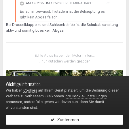
AM 1.6.2025 UM 18:52 SCHRIEB
MBNALBACH
:
Es ist mir bewusst. Trotzdem ist die Behauptung es
gibt kein Abgas falsch.
Bei Drosselklappe zu und Schiebebetrieb ist die Schubabschaltung
aktiv und somit gibt es kein Abgas
Echte Autos haben den Motor hinten...
...nur Kutschen werden gezogen
Wichtige Information
Wir haben
Cookies
auf Ihrem Gerät platziert, um die Bedinung dieser
Website zu verbessern. Sie können
Ihre Cookie-Einstellungen
anpassen
, andernfalls gehen wir davon aus, dass Sie damit
einverstanden sind.
Zustimmen