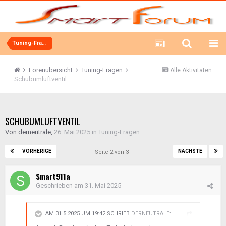
Tuning-Fragen
Forenübersicht
Tuning-Fragen
Alle Aktivitäten
Schubumluftventil
SCHUBUMLUFTVENTIL
Von
derneutrale
,
26. Mai 2025
in
Tuning-Fragen
VORHERIGE
NÄCHSTE
Seite 2 von 3
Smart911a
Geschrieben am
31. Mai 2025
AM 31.5.2025 UM 19:42 SCHRIEB
DERNEUTRALE
: