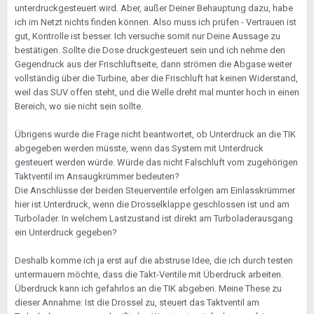
unterdruckgesteuert wird. Aber, außer Deiner Behauptung dazu, habe
ich im Netzt nichts finden können. Also muss ich prüfen - Vertrauen ist
gut, Kontrolle ist besser. Ich versuche somit nur Deine Aussage zu
bestätigen. Sollte die Dose druckgesteuert sein und ich nehme den
Gegendruck aus der Frischluftseite, dann strömen die Abgase weiter
vollständig über die Turbine, aber die Frischluft hat keinen Widerstand,
weil das SUV offen steht, und die Welle dreht mal munter hoch in einen
Bereich, wo sie nicht sein sollte.
Übrigens wurde die Frage nicht beantwortet, ob Unterdruck an die TIK
abgegeben werden müsste, wenn das System mit Unterdruck
gesteuert werden würde. Würde das nicht Falschluft vom zugehörigen
Taktventil im Ansaugkrümmer bedeuten?
Die Anschlüsse der beiden Steuerventile erfolgen am Einlasskrümmer
hier ist Unterdruck, wenn die Drosselklappe geschlossen ist und am
Turbolader. In welchem Lastzustand ist direkt am Turboladerausgang
ein Unterdruck gegeben?
Deshalb komme ich ja erst auf die abstruse Idee, die ich durch testen
untermauern möchte, dass die Takt-Ventile mit Überdruck arbeiten.
Überdruck kann ich gefahrlos an die TIK abgeben. Meine These zu
dieser Annahme: Ist die Drossel zu, steuert das Taktventil am