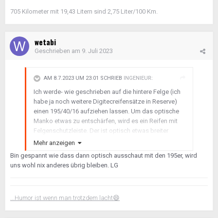
705 Kilometer mit 19,43 Litern sind 2,75 Liter/100 Km.
wetabi
Geschrieben am
9. Juli 2023
AM 8.7.2023 UM 23:01 SCHRIEB
INGENIEUR
:
Ich werde- wie geschrieben auf die hintere Felge (ich
habe ja noch weitere Digitecreifensätze in Reserve)
einen 195/40/16 aufziehen lassen. Um das optische
Manko etwas zu entschärfen, wird es ein Reifen mit
Felgenschutzleiste. Der ist optisch etwas breiter
PS: Hier meint einer, er hätte noch 215er
🤥
Mehr anzeigen
https://najpneu.com/
Bin gespannt wie dass dann optisch ausschaut mit den 195er, wird
uns wohl nix anderes übrig bleiben. LG
...Humor ist wenn man trotzdem lacht
😄