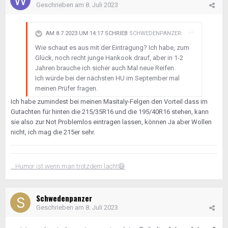
Geschrieben am
8. Juli 2023
AM 8.7.2023 UM 14:17 SCHRIEB
SCHWEDENPANZER
:
Wie schaut es aus mit der Eintragung? Ich habe, zum
Glück, noch recht junge Hankook drauf, aber in 1-2
Jahren brauche ich sicher auch Mal neue Reifen.
Ich würde bei der nächsten HU im September mal
meinen Prüfer fragen.
Ich habe zumindest bei meinen Masitaly-Felgen den Vorteil dass im
Gutachten für hinten die 215/35R16 und die 195/40R16 stehen, kann
sie also zur Not Problemlos eintragen lassen, können Ja aber Wollen
nicht, ich mag die 215er sehr.
...Humor ist wenn man trotzdem lacht
😄
Schwedenpanzer
Geschrieben am
8. Juli 2023