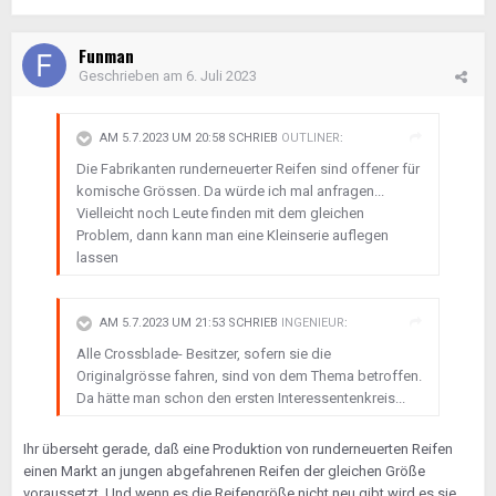
Funman
Geschrieben am
6. Juli 2023
AM 5.7.2023 UM 20:58 SCHRIEB
OUTLINER
:
Die Fabrikanten runderneuerter Reifen sind offener für
komische Grössen. Da würde ich mal anfragen...
Vielleicht noch Leute finden mit dem gleichen
Problem, dann kann man eine Kleinserie auflegen
lassen
AM 5.7.2023 UM 21:53 SCHRIEB
INGENIEUR
:
Alle Crossblade- Besitzer, sofern sie die
Originalgrösse fahren, sind von dem Thema betroffen.
Da hätte man schon den ersten Interessentenkreis...
Ihr überseht gerade, daß eine Produktion von runderneuerten Reifen
einen Markt an jungen abgefahrenen Reifen der gleichen Größe
voraussetzt. Und wenn es die Reifengröße nicht neu gibt wird es sie