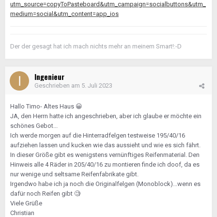
utm_source=copyToPasteboard&utm_campaign=socialbuttons&utm_
medium=social&utm_content=app_ios
Der der gesagt hat ich mach nichts mehr an meinem Smart!:-D
Ingenieur
Geschrieben am
5. Juli 2023
Hallo Timo- Altes Haus
😀
JA, den Herrn hatte ich angeschrieben, aber ich glaube er möchte ein
schönes Gebot...
Ich werde morgen auf die Hinterradfelgen testweise 195/40/16
aufziehen lassen und kucken wie das aussieht und wie es sich fährt.
In dieser Größe gibt es wenigstens vernünftiges Reifenmaterial. Den
Hinweis alle 4 Räder in 205/40/16 zu montieren finde ich doof, da es
nur wenige und seltsame Reifenfabrikate gibt.
Irgendwo habe ich ja noch die Originalfelgen (Monoblock)...wenn es
dafür noch Reifen gibt
🧐
Viele Grüße
Christian