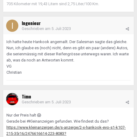
705 Kilometer mit 19,43 Litern sind 2,75 Liter/100 Km.
Ingenieur
Geschrieben am
5. Juli 2023
Ich hatte heute Hankook angemailt. Der Salesman sagte das gleiche.
Nun, ich glaube es (noch) nicht, denn es gibt ein paar (andere) Autos,
die serienmässig mit dieser Reifengrösse unterwegs waren. Ich warte
ab, was da noch an Antworten kommt.
VG
Christian
Timo
Geschrieben am
5. Juli 2023
Nur der Preis halt
😱
Gerade bei #Kleinanzeigen gefunden. Wie findest du das?
https://www.kleinanzeigen.de/s-anzeige/2-x-hankook-evo-s1-k107-
215-35r16/2476616614-223-8083?