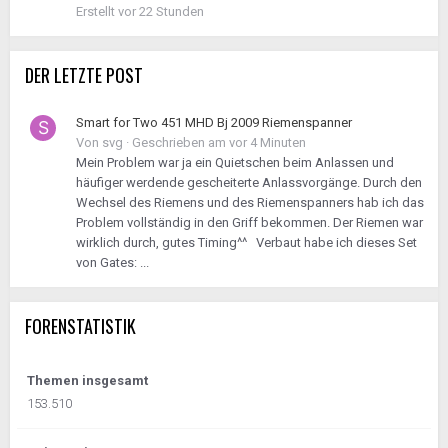
Erstellt
vor 22 Stunden
DER LETZTE POST
Smart for Two 451 MHD Bj 2009 Riemenspanner
Von
svg
·
Geschrieben am
vor 4 Minuten
Mein Problem war ja ein Quietschen beim Anlassen und
häufiger werdende gescheiterte Anlassvorgänge. Durch den
Wechsel des Riemens und des Riemenspanners hab ich das
Problem vollständig in den Griff bekommen. Der Riemen war
wirklich durch, gutes Timing^^ Verbaut habe ich dieses Set
von Gates: ...
FORENSTATISTIK
Themen insgesamt
153.510