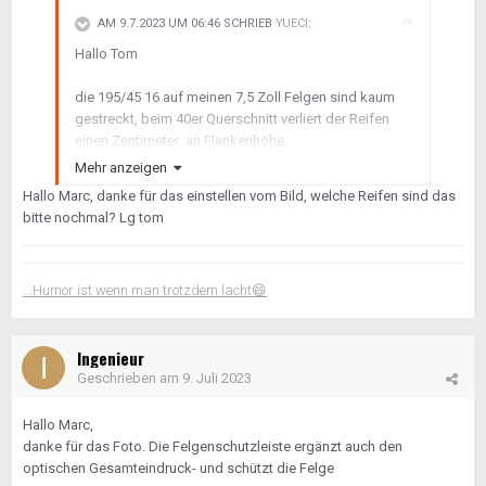
AM 9.7.2023 UM 06:46 SCHRIEB
YUECI
:
Hallo Tom
die 195/45 16 auf meinen 7,5 Zoll Felgen sind kaum
gestreckt, beim 40er Querschnitt verliert der Reifen
einen Zentimeter an Flankenhöhe.
Mehr anzeigen
Gruß
Hallo Marc, danke für das einstellen vom Bild, welche Reifen sind das
Marc
bitte nochmal? Lg tom
...Humor ist wenn man trotzdem lacht
😄
Ingenieur
Geschrieben am
9. Juli 2023
Hallo Marc,
danke für das Foto. Die Felgenschutzleiste ergänzt auch den
optischen Gesamteindruck- und schützt die Felge