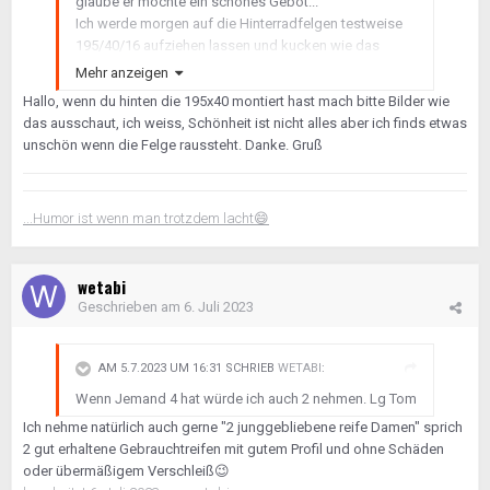
glaube er möchte ein schönes Gebot...
Ich werde morgen auf die Hinterradfelgen testweise
195/40/16 aufziehen lassen und kucken wie das
aussieht und wie es sich fährt.
Mehr anzeigen
In dieser Größe gibt es wenigstens vernünftiges
Hallo, wenn du hinten die 195x40 montiert hast mach bitte Bilder wie
Reifenmaterial. Den Hinweis alle 4 Räder in 205/40/16
das ausschaut, ich weiss, Schönheit ist nicht alles aber ich finds etwas
zu montieren finde ich doof, da es nur wenige und
unschön wenn die Felge raussteht. Danke. Gruß
seltsame Reifenfabrikate gibt.
Irgendwo habe ich ja noch die Originalfelgen
(Monoblock)...wenn es dafür noch Reifen gibt
🧐
...Humor ist wenn man trotzdem lacht
😄
Viele Grüße
Christian
wetabi
Geschrieben am
6. Juli 2023
AM 5.7.2023 UM 16:31 SCHRIEB
WETABI
:
Wenn Jemand 4 hat würde ich auch 2 nehmen. Lg Tom
Ich nehme natürlich auch gerne "2 junggebliebene reife Damen" sprich
2 gut erhaltene Gebrauchtreifen mit gutem Profil und ohne Schäden
oder übermäßigem Verschleiß
😉