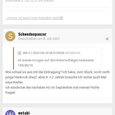
bearbeitet
6. Juli 2023
von wetabi
...Humor ist wenn man trotzdem lacht
😄
Schwedenpanzer
Geschrieben am
8. Juli 2023
AM 5.7.2023 UM 20:38 SCHRIEB
INGENIEUR
:
ch werde morgen auf die Hinterradfelgen testweise
195/40/16
Wie schaut es aus mit der Eintragung? Ich habe, zum Glück, noch recht
junge Hankook drauf, aber in 1-2 Jahren brauche ich sicher auch Mal
neue Reifen.
Ich würde bei der nächsten HU im September mal meinen Prüfer
fragen.
wetabi