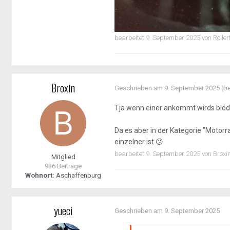
bearbeitet
9. September 2025
von Roller
Broxin
Geschrieben am
9. September 2025
(be
Tja wenn einer ankommt wirds blöd we
Da es aber in der Kategorie "Motorr
einzelner ist
😕
bearbeitet
9. September 2025
von Broxi
Mitglied
936 Beiträge
Wohnort:
Aschaffenburg
yueci
Geschrieben am
9. September 2025