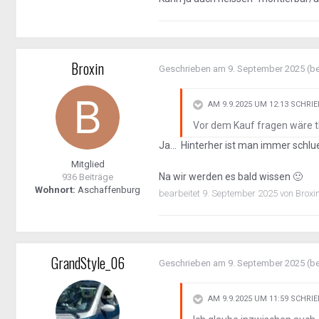
Broxin
Geschrieben am
9. September 2025
(be
AM 9.9.2025 UM 12:13 SCHRI
Vor dem Kauf fragen wäre th
Ja... Hinterher ist man immer schlue
Mitglied
Na wir werden es bald wissen
936 Beiträge
🙂
Wohnort:
Aschaffenburg
bearbeitet
9. September 2025
von Broxi
GrandStyle_06
Geschrieben am
9. September 2025
(be
AM 9.9.2025 UM 11:59 SCHRI