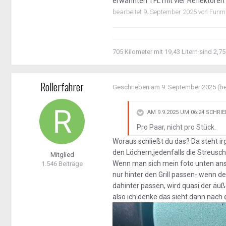
erwähnten TFL mit vier Reflektoren 
bearbeitet
9. September 2025
von Funm
705 Kilometer mit 19,43 Litern sind 2,75
Rollerfahrer
Geschrieben am
9. September 2025
(be
AM 9.9.2025 UM 06:24 SCHRI
Pro Paar, nicht pro Stück.
Woraus schließt du das? Da steht 
den Löchern,jedenfalls die Streusc
Mitglied
Wenn man sich mein foto unten an
1.546 Beiträge
nur hinter den Grill passen- wenn d
dahinter passen, wird quasi der äuß
also ich denke das sieht dann nach 