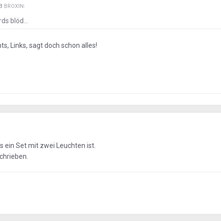
EB
BROXIN
:
s blöd...
s, Links, sagt doch schon alles!
s ein Set mit zwei Leuchten ist.
schrieben.