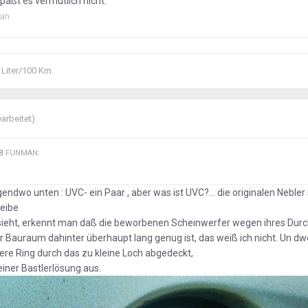
paßt es vermutlich nicht.
an
 Liter/100 Km.
arbeitet)
EB
FUNMAN
:
irgendwo unten
: UV
C- ein Paar , aber was ist UVC?... die originalen Nebler 
heibe
sieht, erkennt man daß die beworbenen Scheinwerfer wegen ihres Du
er Bauraum dahinter überhaupt lang genug ist, das weiß ich nicht. Un dw
ere Ring durch das zu kleine Loch abgedeckt,
einer Bastlerlösung aus.