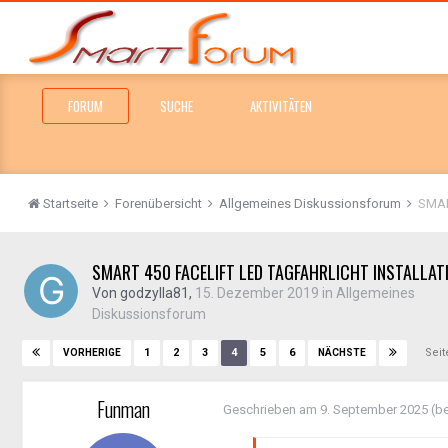
FORUM
SUCHE
AKTIVITÄTEN
Startseite
Forenübersicht
Allgemeines Diskussionsforum
SMAR
SMART 450 FACELIFT LED TAGFAHRLICHT INSTALLAT
Von
godzylla81
,
15. Dezember 2019
in
Allgemeines
Diskussionsforum
Seit
1
2
3
4
5
6
VORHERIGE
NÄCHSTE
Funman
Geschrieben am
9. September 2025
(be