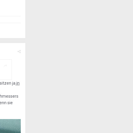
sitzen ja
in
rchmessers
enn sie