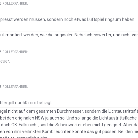
EB
ROLLERFAHRER
:
gepresst werden müssen, sondern noch etwas Luftspiel ringsum haben
grill montiert werden, wie die originalen Nebelscheinwerfer, und nicht vo
EB
ROLLERFAHRER
:
teuer.
EB
ROLLERFAHRER
:
hlergrill nur 60 mm beträgt
egel nicht auf dem gesamten Durchmesser, sondern die Lichtaustrittsflä
bei den originalen NSW ja auch so. Und so lange die Lichtaustrittsfläche 
as doch OK. Falls nicht, sind die Scheinwerfer eben nicht geeignet. Aber d
den von ihm verlinkten Kombileuchten könnte das gut passen. Bei den hi