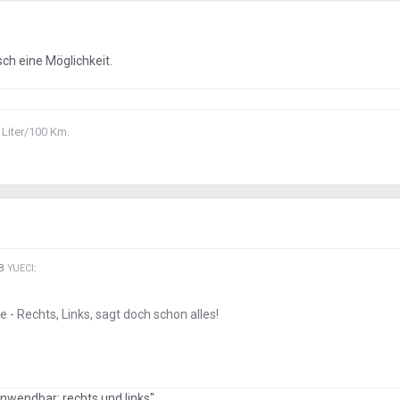
ch eine Möglichkeit.
 Liter/100 Km.
EB
YUECI
:
- Rechts, Links, sagt doch schon alles!
nwendbar: rechts und links"