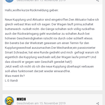
Geschrieben am
15. November 2019
Hallo,wollte kurze Rückmeldung geben:
Neue Kupplung und Aktuator sind eingetroffen.Den Aktuator habe ich
gleich verbaut.Was soll ich sagen: Der Wagen läuft prima,schaltet
butterweich- ruckelt nicht- die Gänge schalten sich völlig ruckelfrei-
auch der Rückwärtsgang geht wunderbar zu schalten.Auch bei
höheren Geschwindigkeiten rutscht nix durch oder schleift etwas.
Bin bereits bei der Werkstatt gewesen um einen Termin für den
Kupplungswechsel auszumachen.Der Mechaniker,ein passionierter
Smart Schrauber, hat eine Runde gedreht und mich gefragt warum ich
eigentlich die Kupplung wechseln will,der Wagen laufe prima!!!! Und
das obwohl er gegen sein Geschäft geredet hat(!)
Jetzt weiß ich nicht ob ich die neue Kupplung überhaupt verbauen
soll-alles funktioniert derzeit wieder einwandfrei.
Was meint Ihr?
L.G Xandi
MMDN
Geschrieben am
15. November 2019