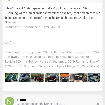
Ich würde auf Risiko gehen und die Kupplung drin lassen. Die
Kupplung würde ich allerdings trotzdem behalten, irgendwann wird sie
fällig. Sollte es doch schief gehen, halten sich die Ersatzteilkosten in
Grenzen.
bearbeitet
15. November 2019
von MMDN
Gruß, M.
smart Cabrio cdi in grün von 2001-2005; smart Cabrio cdi, Baujahr 2006
in schwarz-silber seit Januar 2018 (>210tkm); smart Cabrio cdi,
Baujahr 2004 in silber-schwarz seit September 2019, Rufname "Bruno"
(>230tkm, R.I.P); smart 450 coupé in RubyRed, Baujahr 2005 (>200tkm)
nixcom
Geschrieben am
15. November 2019