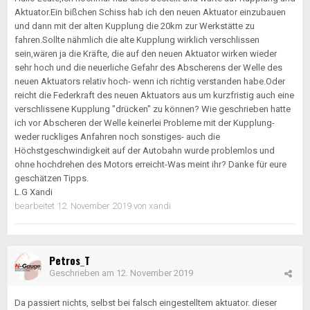
Aktuator.Ein bißchen Schiss hab ich den neuen Aktuator einzubauen
und dann mit der alten Kupplung die 20km zur Werkstätte zu
fahren.Sollte nähmlich die alte Kupplung wirklich verschlissen
sein,wären ja die Kräfte, die auf den neuen Aktuator wirken wieder
sehr hoch und die neuerliche Gefahr des Abscherens der Welle des
neuen Aktuators relativ hoch- wenn ich richtig verstanden habe.Oder
reicht die Federkraft des neuen Aktuators aus um kurzfristig auch eine
verschlissene Kupplung "drücken" zu können? Wie geschrieben hatte
ich vor Abscheren der Welle keinerlei Probleme mit der Kupplung-
weder ruckliges Anfahren noch sonstiges- auch die
Höchstgeschwindigkeit auf der Autobahn wurde problemlos und
ohne hochdrehen des Motors erreicht-Was meint ihr? Danke für eure
geschätzen Tipps.
L.G Xandi
bearbeitet
12. November 2019
von xandi
Petros_T
Geschrieben am
12. November 2019
Da passiert nichts, selbst bei falsch eingestelltem aktuator. dieser