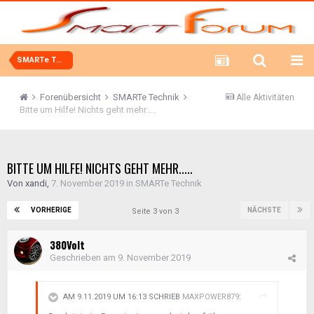
SMARTe Technik
Forenübersicht
SMARTe Technik
Alle Aktivitäten
Bitte um Hilfe! Nichts geht mehr.....
BITTE UM HILFE! NICHTS GEHT MEHR.....
Von
xandi
,
7. November 2019
in
SMARTe Technik
VORHERIGE
NÄCHSTE
Seite 3 von 3
380Volt
Geschrieben am
9. November 2019
AM 9.11.2019 UM 16:13 SCHRIEB
MAXPOWER879
: