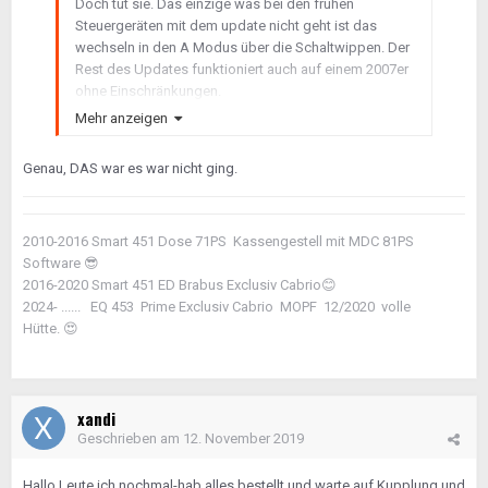
Doch tut sie. Das einzige was bei den frühen
Steuergeräten mit dem update nicht geht ist das
wechseln in den A Modus über die Schaltwippen. Der
Rest des Updates funktioniert auch auf einem 2007er
ohne Einschränkungen.
20km kannst du mit dem neuen Aktuator zurücklegen.
Mehr anzeigen
So schnell passiert da nix.
Genau, DAS war es war nicht ging.
2010-2016 Smart 451 Dose 71PS Kassengestell mit MDC 81PS
Software
😎
2016-2020 Smart 451 ED Brabus Exclusiv Cabrio
😊
2024- ...... EQ 453 Prime Exclusiv Cabrio MOPF 12/2020 volle
Hütte.
😍
xandi
Geschrieben am
12. November 2019
Hallo Leute,ich nochmal-hab alles bestellt und warte auf Kupplung und