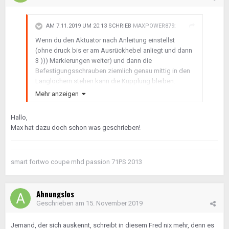
AM 7.11.2019 UM 20:13 SCHRIEB
MAXPOWER879
:
Wenn du den Aktuator nach Anleitung einstellst
(ohne druck bis er am Ausrückhebel anliegt und dann
3 ))) Markierungen weiter) und dann die
Befestigungsschrauben ziemlich genau mittig in den
Langlöchern stehen kann die Kupplung bleiben.
Wenn nicht dann neu damit.
Mehr anzeigen
Desweiteren solltest du prüfen lassen ob die aktuelle
Getriebesoftware auf dem Steuergerät ist. Diese
Hallo,
begrenzt den Strom für den Motor um die Welle zu
Max hat dazu doch schon was geschrieben!
schonen.
smart fortwo coupe mhd passion 71PS 2013
[ Diese Nachricht wurde editiert von
maxpower879
am 07.11.2019
um 20:17 Uhr ]
Ahnungslos
Geschrieben am
15. November 2019
Jemand, der sich auskennt, schreibt in diesem Fred nix mehr, denn es