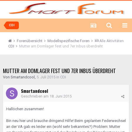
CDI
Forenübersicht
Modellspezifische Foren
Alle Aktivitäten
CDI
Mutter am Domlager fest und 7er Inbus überdreht
MUTTER AM DOMLAGER FEST UND 7ER INBUS ÜBERDREHT
Von
Smartandcool
,
5. Juli 2015
in
CDI
Smartandcool
Geschrieben am
18. Juni 2015
Hallöchen zusammen!
Bin neu hier und brauche dringend Hilfe! Beim geplanten Federwechsel
an der VA gab es leider ein (wohl sehr bekanntes?) Problem: Mutter