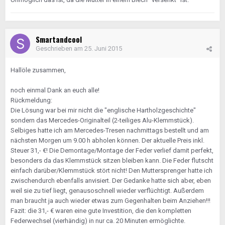
Smartandcool
Geschrieben am
25. Juni 2015
Hallöle zusammen,
noch einmal Dank an euch alle!
Rückmeldung:
Die Lösung war bei mir nicht die "englische Hartholzgeschichte"
sondern das Mercedes-Originalteil (2-teiliges Alu-Klemmstück).
Selbiges hatte ich am Mercedes-Tresen nachmittags bestellt und am
nächsten Morgen um 9.00 h abholen können. Der aktuelle Preis inkl.
Steuer 31,- €! Die Demontage/Montage der Feder verlief damit perfekt,
besonders da das Klemmstück sitzen bleiben kann. Die Feder flutscht
einfach darüber/Klemmstück stört nicht! Den Muttersprenger hatte ich
zwischendurch ebenfalls anvisiert. Der Gedanke hatte sich aber, eben
weil sie zu tief liegt, genausoschnell wieder verflüchtigt. Außerdem
man braucht ja auch wieder etwas zum Gegenhalten beim Anziehen!!!
Fazit: die 31,- € waren eine gute Investition, die den kompletten
Federwechsel (vierhändig) in nur ca. 20 Minuten ermöglichte.