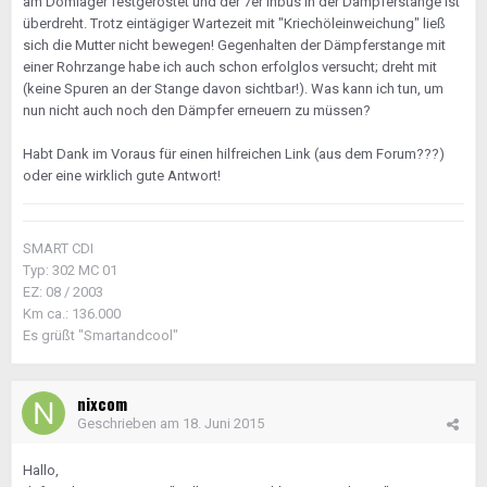
am Domlager festgerostet und der 7er Inbus in der Dämpferstange ist
überdreht. Trotz eintägiger Wartezeit mit "Kriechöleinweichung" ließ
sich die Mutter nicht bewegen! Gegenhalten der Dämpferstange mit
einer Rohrzange habe ich auch schon erfolglos versucht; dreht mit
(keine Spuren an der Stange davon sichtbar!). Was kann ich tun, um
nun nicht auch noch den Dämpfer erneuern zu müssen?
Habt Dank im Voraus für einen hilfreichen Link (aus dem Forum???)
oder eine wirklich gute Antwort!
SMART CDI
Typ: 302 MC 01
EZ: 08 / 2003
Km ca.: 136.000
Es grüßt "Smartandcool"
nixcom
Geschrieben am
18. Juni 2015
Hallo,