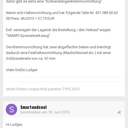
dafür gibt es extra eine "Kolbenstangenklemmvorrichtung".
Nennt sich Haltevorrichtung und hat folgende Teile-Nr. 451 589 00 63
00 Preis: 06/2015 = 27,75 EUR.
Evtl. verweigert der Lagerist die Bestellung / den Verkauf wegen
"SMART-Spezialwerkzeug".
Die Klemmvorrichtung hat zwei abgeflachte Seiten und benötigt
dadurch eine Festhaltevorrichtung (Maulschlüssel etc.) mit einer
Schlüsselweite von ca. 47 mm.
Viele Grüße Ludger
smart fortwo coupe mhd passion 71PS 2013
Smartandcool
Geschrieben am
18. Juni 2015
Hi Ludgar,