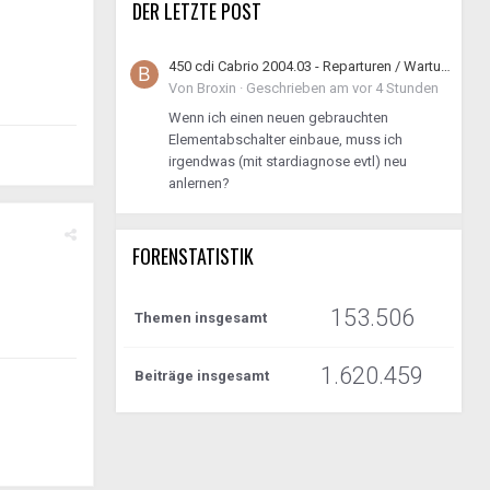
DER LETZTE POST
450 cdi Cabrio 2004.03 - Reparturen / Wartung / Instandhaltung geht los
Von
Broxin
·
Geschrieben am
vor 4 Stunden
Wenn ich einen neuen gebrauchten
Elementabschalter einbaue, muss ich
irgendwas (mit stardiagnose evtl) neu
anlernen?
FORENSTATISTIK
153.506
Themen insgesamt
1.620.459
Beiträge insgesamt