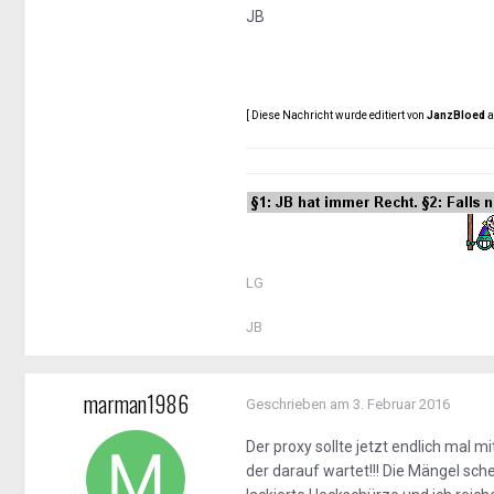
JB
[ Diese Nachricht wurde editiert von
JanzBloed
a
LG
JB
marman1986
Geschrieben am
3. Februar 2016
Der proxy sollte jetzt endlich mal m
der darauf wartet!!! Die Mängel sc