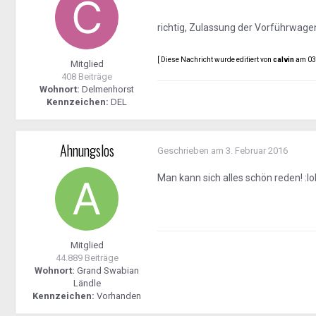
richtig, Zulassung der Vorführwage
[ Diese Nachricht wurde editiert von
calvin
am 03.
Mitglied
408 Beiträge
Wohnort:
Delmenhorst
Kennzeichen:
DEL
Ahnungslos
Geschrieben am
3. Februar 2016
Man kann sich alles schön reden! :lol
Mitglied
44.889 Beiträge
Wohnort:
Grand Swabian
Ländle
Kennzeichen:
Vorhanden