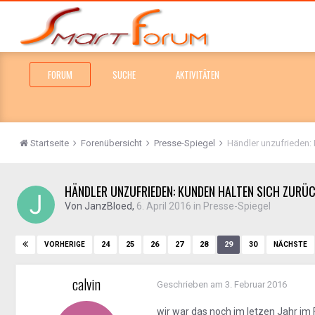
FORUM
SUCHE
AKTIVITÄTEN
Startseite
Forenübersicht
Presse-Spiegel
Händler unzufrieden:
HÄNDLER UNZUFRIEDEN: KUNDEN HALTEN SICH ZURÜ
Von
JanzBloed
,
6. April 2016
in
Presse-Spiegel
24
25
26
27
28
29
30
VORHERIGE
NÄCHSTE
calvin
Geschrieben am
3. Februar 2016
wir war das noch im letzen Jahr im