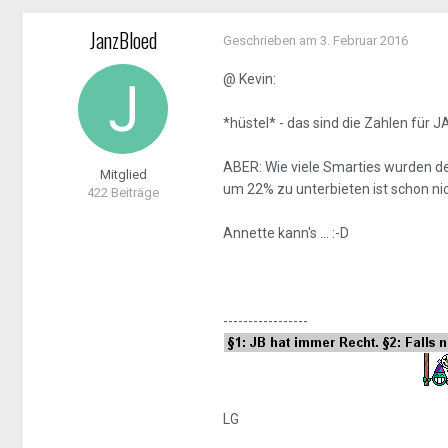
JanzBloed
Geschrieben am
3. Februar 2016
@ Kevin:
*hüstel* - das sind die Zahlen für J
ABER: Wie viele Smarties wurden d
Mitglied
um 22% zu unterbieten ist schon nich
422 Beiträge
Annette kann's ... :-D
-----------------
LG