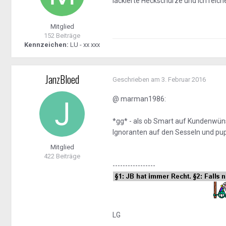
lackierte Heckschürze und ich reich
Mitglied
152 Beiträge
Kennzeichen:
LU - xx xxx
JanzBloed
Geschrieben am
3. Februar 2016
@ marman1986:
*gg* - als ob Smart auf Kundenwüns
Ignoranten auf den Sesseln und pups
Mitglied
422 Beiträge
-----------------
LG