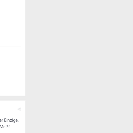
er Einzige,
r MoPf